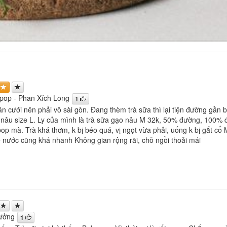
pop - Phan Xích Long
1
n cưới nên phải vô sài gòn. Đang thèm trà sữa thì lại tiện đường gần b
 nâu size L. Ly của mình là trà sữa gạo nâu M 32k, 50% đường, 100%
pop mà. Trà khá thơm, k bị béo quá, vị ngọt vừa phải, uống k bị gắt c
ế nước cũng khá nhanh Không gian rộng rãi, chỗ ngồi thoải mái
ưởng
1