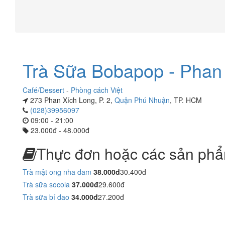
Trà Sữa Bobapop - Phan
Café/Dessert
-
Phòng cách Việt
273 Phan Xích Long, P. 2,
Quận Phú Nhuận
, TP. HCM
(028)39956097
09:00 - 21:00
23.000đ - 48.000đ
Thực đơn hoặc các sản phẩ
Trà mật ong nha đam
38.000đ
30.400đ
Trà sữa socola
37.000đ
29.600đ
Trà sữa bí đao
34.000đ
27.200đ