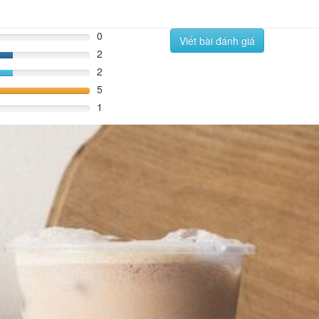
0
Viết bài đánh giá
2
%
2
%
5
100%
1