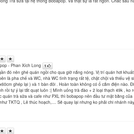
uống Trà sữa tại hệ thống Bobapop. Và thật sự là rất ngon. Chắc sau n
pop - Phan Xích Long
1
gần đó nên ghé quán ngồi cho qua giờ nắng nóng. Vị trí quán hơi khuấ
ên là pha chế và WC, nhà WC tình trạng rất tệ, chật chội và thiếu vệ si
60cm ghép lại ) và 1 bàn đôi . Hoàn toàn không có ổ cắm điện nào. Đ
h rồi tự ý lại tắt quạt luôn :| Mình uống trà đào + 2 loại thạch 49k , k
 quán trà sữa và cafe như PXL thì bobapop nên đầu tư mặt bằng của mì
hư TKTQ , Lê thúc hoạch,.... Sẽ quay lại nhưng ko phải chi nhánh này