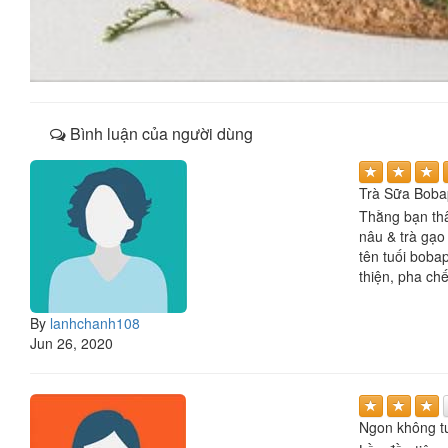
Bình luận của người dùng
Trà Sữa Boba
Thằng bạn thâ
nâu & trà gạo
tên tuối boba
thiện, pha ch
By
lanhchanh108
Jun 26, 2020
Ngon không t