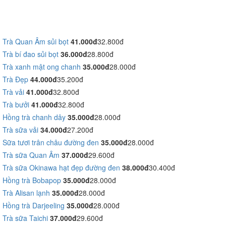
Trà Quan Âm sủi bọt
41.000đ
32.800đ
Trà bí đao sủi bọt
36.000đ
28.800đ
Trà xanh mật ong chanh
35.000đ
28.000đ
Trà Đẹp
44.000đ
35.200đ
Trà vải
41.000đ
32.800đ
Trà bưởi
41.000đ
32.800đ
Hồng trà chanh dây
35.000đ
28.000đ
Trà sữa vải
34.000đ
27.200đ
Sữa tươi trân châu đường đen
35.000đ
28.000đ
Trà sữa Quan Âm
37.000đ
29.600đ
Trà sữa Okinawa hạt đẹp đường đen
38.000đ
30.400đ
Hồng trà Bobapop
35.000đ
28.000đ
Trà Alisan lạnh
35.000đ
28.000đ
Hồng trà Darjeeling
35.000đ
28.000đ
Trà sữa Taichi
37.000đ
29.600đ