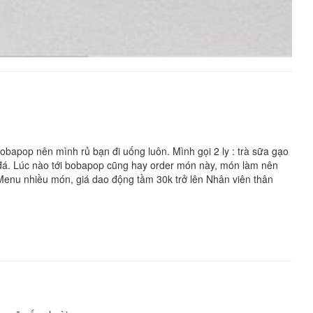
obapop nên mình rủ bạn đi uống luôn. Mình gọi 2 ly : trà sữa gạo
 đá. Lúc nào tới bobapop cũng hay order món này, món làm nên
ổ Menu nhiều món, giá dao động tầm 30k trở lên Nhân viên thân