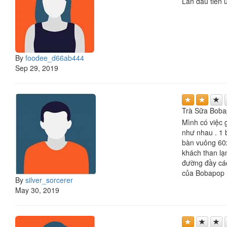
Lần đầu tiên 
By
foodee_d66ab444
Sep 29, 2019
Trà Sữa Boba
Mình có việc 
như nhau . 1 b
bàn vuông 60x
khách than lạn
đường đầy các
của Bobapop n
By
silver_sorcerer
May 30, 2019