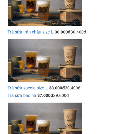
Trà sữa trân châu size L
38.000đ
30.400đ
Trà sữa socola size L
38.000đ
30.400đ
Trà sữa bạc hà
37.000đ
29.600đ