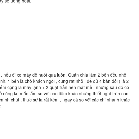
ày sẽ uống hoài.
t , nếu đi xe máy dễ huốt qua luôn. Quán chia làm 2 bên đều nhỏ
nh. 1 bên là chỗ khách ngồi , cũng rất nhỏ , để đủ 4 bàn đôi ( là 2
iểm cộng là máy lạnh + 2 quạt trần nên mát mẻ , nhưng sau đó có
o rẻ cũng ko mắc lắm so với các tiệm khác nhưng thiết nghĩ trên con
nh chút , thực sự là rất kém , ngay cả so với các chi nhánh khác
.