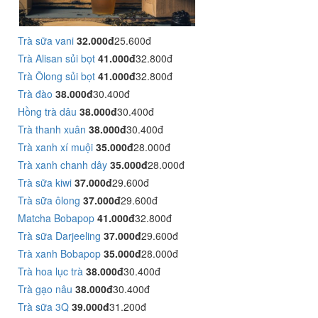
Trà sữa vani
32.000đ
25.600đ
Trà Alisan sủi bọt
41.000đ
32.800đ
Trà Ôlong sủi bọt
41.000đ
32.800đ
Trà đào
38.000đ
30.400đ
Hồng trà dâu
38.000đ
30.400đ
Trà thanh xuân
38.000đ
30.400đ
Trà xanh xí muội
35.000đ
28.000đ
Trà xanh chanh dây
35.000đ
28.000đ
Trà sữa kiwi
37.000đ
29.600đ
Trà sữa ôlong
37.000đ
29.600đ
Matcha Bobapop
41.000đ
32.800đ
Trà sữa Darjeeling
37.000đ
29.600đ
Trà xanh Bobapop
35.000đ
28.000đ
Trà hoa lục trà
38.000đ
30.400đ
Trà gạo nâu
38.000đ
30.400đ
Trà sữa 3Q
39.000đ
31.200đ