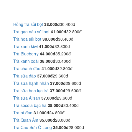
Hồng trà sủi bọt
38.000đ
30.400đ
Trà gạo nâu sủi bọt
41.000đ
32.800đ
Trà hoa sủi bọt
38.000đ
30.400đ
Trà xanh kiwi
41.000đ
32.800đ
Trà Blueberry
44.000đ
35.200đ
Trà xanh xoài
38.000đ
30.400đ
Trà chanh đào
41.000đ
32.800đ
Trà sữa đào
37.000đ
29.600đ
Trà sữa hạnh nhân
37.000đ
29.600đ
Trà sữa hoa lục trà
37.000đ
29.600đ
Trà sữa Alisan
37.000đ
29.600đ
Trà socola bạc hà
38.000đ
30.400đ
Trà bí đao
31.000đ
24.800đ
Trà Quan Âm
35.000đ
28.000đ
Trà Cao Sơn Ô Long
35.000đ
28.000đ