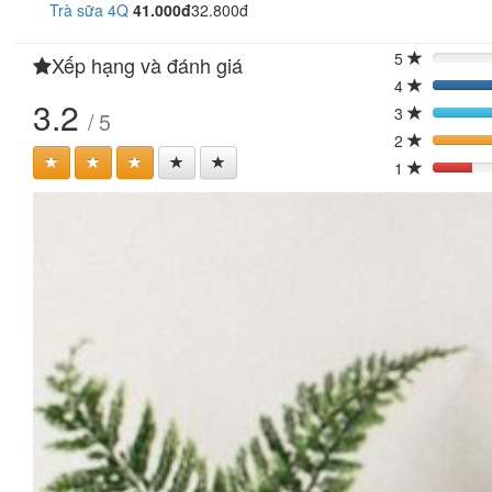
Trà sữa 4Q
41.000đ
32.800đ
5
Xếp hạng và đánh giá
0%
4
40
3.2
3
/ 5
40
2
1
20%