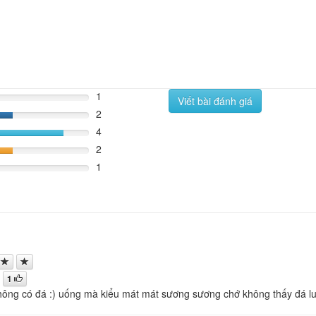
1
Viết bài đánh giá
2
%
4
80%
2
%
1
1
hông có đá :) uống mà kiểu mát mát sương sương chớ không thấy đá lu