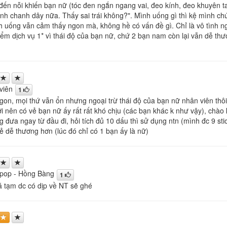
ến nỗi khiến bạn nữ (tóc đen ngắn ngang vai, đeo kính, đeo khuyên tai 
inh chanh dây nữa. Thấy sai trái không?". Mình uống gì thì kệ mình ch
h uống vẫn cảm thấy ngon mà, không hề có vấn đề gì. Chỉ là vô tình 
iểm dịch vụ 1* vì thái độ của bạn nữ, chứ 2 bạn nam còn lại vẫn dễ thư
viên
1
gon, mọi thứ vẫn ổn nhưng ngoại trừ thái độ của bạn nữ nhân viên thôi,
i nên có vẻ bạn nữ ấy rất rất khó chịu (các bạn khác k như vậy), chào 
g đưa ngay từ đầu đi, hỏi tích đủ 10 dấu thì sử dụng ntn (mình đc 9 st
ẻ dễ thương hơn (lúc đó chỉ có 1 bạn ấy là nữ)
pop - Hồng Bàng
1
 tạm dc có dịp về NT sẽ ghé