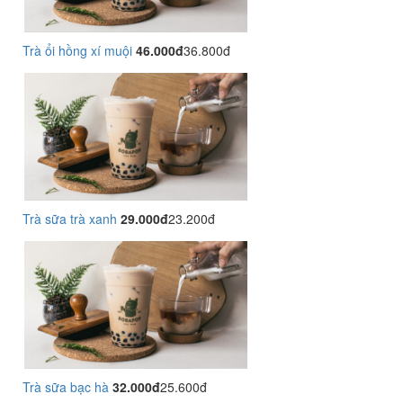
Trà ổi hồng xí muội
46.000đ
36.800đ
Trà sữa trà xanh
29.000đ
23.200đ
Trà sữa bạc hà
32.000đ
25.600đ