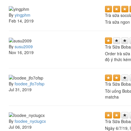
By
yingphm
Trà sữa socol
Feb 14, 2019
Trà sữa ngon 
By
susu2009
Trà Sữa Boba
Nov 16, 2019
Order trà sữa
độ ý thức ké
By
foodee_jfo7ofsp
Trà Sữa Boba
Jul 31, 2019
Tôi uống Boba
matcha
By
foodee_nyciugcx
Trà Sữa Boba
Jul 06, 2019
Ngày 6/7/19, 