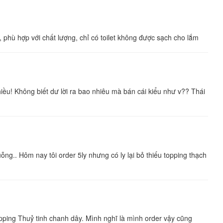
phù hợp với chất lượng, chỉ có toilet không được sạch cho lắm
hiều! Không biết dư lời ra bao nhiêu mà bán cái kiểu như v?? Thái
g.. Hôm nay tôi order 5ly nhưng có ly lại bỏ thiếu topping thạch
ping Thuỷ tinh chanh dây. Mình nghĩ là mình order vậy cũng