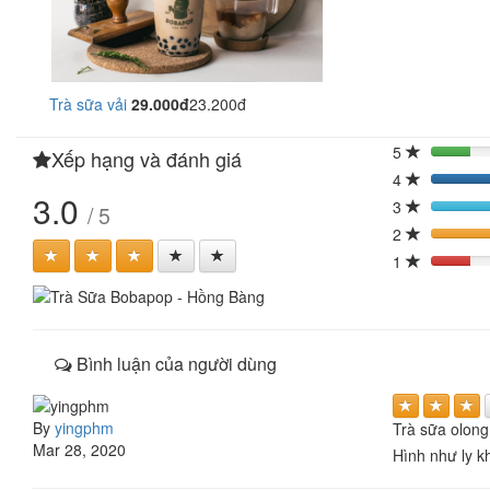
Trà sữa vải
29.000đ
23.200đ
5
Xếp hạng và đánh giá
20%
4
40
3.0
3
/ 5
2
40
1
20%
Bình luận của người dùng
By
yingphm
Trà sữa olong
Mar 28, 2020
Hình như ly k