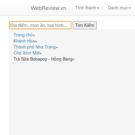
WebReview.vn
Tỉnh thành
Danh mục
Trang chủ
»
Khánh Hòa
»
Thành phố Nha Trang
»
Chợ Xóm Mới
»
Trà Sữa Bobapop - Hồng Bàng
»