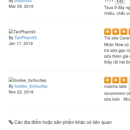
By
bobont93
????
1
Mar 09, 2019
Tsua ở đây ng
nhiều, chắc v
By
TanPham93
Trà sữa Cara
Jan 17, 2019
Nhân Now có k
trà sữa gạo n
sữa thêm giá 
thấy rất hài lò
By
foodee_bv3vu3ep
matcha latte
Nov 22, 2018
recomment các
sữa luôn . Mng
Các địa điểm hoặc sản phẩm khác có liên quan