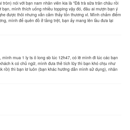
tròn) nói với bạn nam nhân viên kia là "Đã trà sữa trân châu rồi
ứ bạn, mình thích uống nhiều topping vậy đó, đâu ai mượn bạn ý
nghe được thôi nhưng vẫn cảm thấy tổn thương vl. Mình chấm điểm
ơng, mình để quên đồ ở tầng trệt, bạn ấy mang lên lầu đưa lại
 mình mua 1 ly ts ô long sb lúc 12h47, có lẽ mình đi lúc các bạn
khách k có chủ ngữ, mình đưa thẻ tích lũy thì bạn khó chịu như
ick rồi) thì bạn lơ luôn (bạn khác hướng dẫn mình sử dụng), nhân