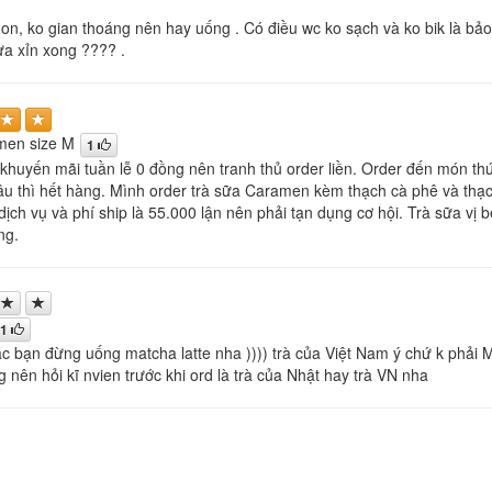
on, ko gian thoáng nên hay uống . Có điều wc ko sạch và ko bik là b
ừa xỉn xong ???? .
men size M
1
huyến mãi tuần lễ 0 đồng nên tranh thủ order liền. Order đến món thứ
âu thì hết hàng. Mình order trà sữa Caramen kèm thạch cà phê và thạc
dịch vụ và phí ship là 55.000 lận nên phải tạn dụng cơ hội. Trà sữa vị
ng.
1
 bạn đừng uống matcha latte nha )))) trà của Việt Nam ý chứ k phải Ma
 nên hỏi kĩ nvien trước khi ord là trà của Nhật hay trà VN nha