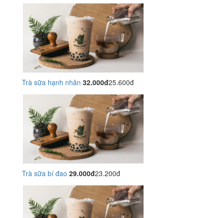
Trà sữa hạnh nhân
32.000đ
25.600đ
Trà sữa bí đao
29.000đ
23.200đ