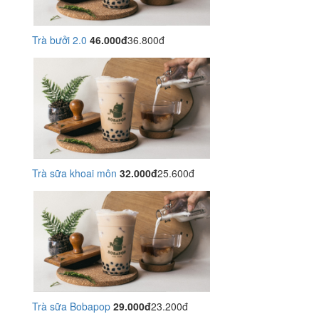
Trà bưởi 2.0
46.000đ
36.800đ
Trà sữa khoai môn
32.000đ
25.600đ
Trà sữa Bobapop
29.000đ
23.200đ