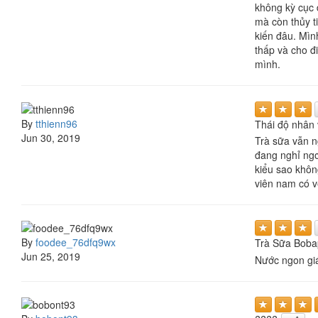
không kỳ cục đ
mà còn thủy t
kiến đâu. Mìn
thấp và cho đ
mình.
By
tthienn96
Thái độ nhân 
Jun 30, 2019
Trà sữa vẫn n
đang nghỉ ngơ
kiểu sao khôn
viên nam có v
By
foodee_76dfq9wx
Trà Sữa Boba
Jun 25, 2019
Nước ngon giá