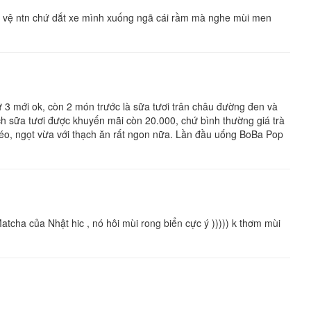
ảo vệ ntn chứ dắt xe mình xuống ngã cái rầm mà nghe mùi men
 3 mới ok, còn 2 món trước là sữa tươi trân châu đường đen và
h sữa tươi được khuyến mãi còn 20.000, chứ bình thường giá trà
 béo, ngọt vừa với thạch ăn rất ngon nữa. Lần đầu uống BoBa Pop
tcha của Nhật hic , nó hôi mùi rong biển cực ý ))))) k thơm mùi