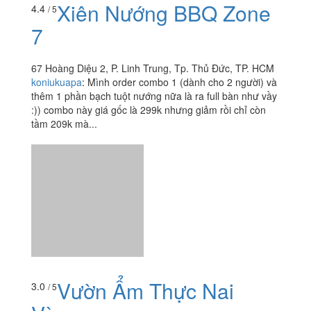
Xiên Nướng BBQ Zone
4.4
/ 5
7
67 Hoàng Diệu 2, P. Linh Trung, Tp. Thủ Đức, TP. HCM
koniukuapa
:
Mình order combo 1 (dành cho 2 người) và
thêm 1 phần bạch tuột nướng nữa là ra full bàn như vầy
:)) combo này giá gốc là 299k nhưng giảm rồi chỉ còn
tầm 209k mà...
Vườn Ẩm Thực Nai
3.0
/ 5