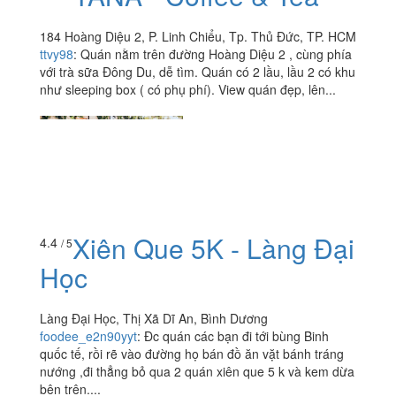
184 Hoàng Diệu 2, P. Linh Chiểu, Tp. Thủ Đức, TP. HCM
ttvy98
:
Quán nằm trên đường Hoàng Diệu 2 , cùng phía
với trà sữa Đông Du, dễ tìm. Quán có 2 lầu, lầu 2 có khu
như sleeping box ( có phụ phí). View quán đẹp, lên...
Xiên Que 5K - Làng Đại
4.4
/ 5
Học
Làng Đại Học, Thị Xã Dĩ An, Bình Dương
foodee_e2n90yyt
:
Đc quán các bạn đi tới bùng Binh
quốc tế, rồi rẽ vào đường họ bán đồ ăn vặt bánh tráng
nướng ,đi thẳng bỏ qua 2 quán xiên que 5 k và kem dừa
bên trên....