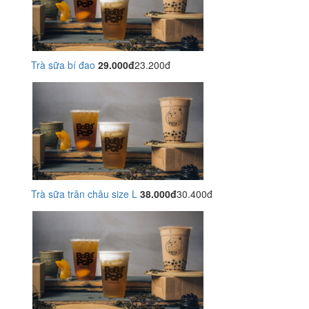
Trà sữa bí đao
29.000đ
23.200đ
Trà sữa trân châu size L
38.000đ
30.400đ