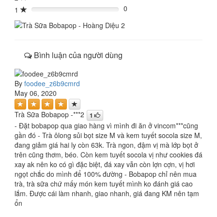
0
1
0%
Bình luận của người dùng
By
foodee_z6b9cmrd
May 06, 2020
Trà Sữa Bobapop -***2
1
- Đặt bobapop qua giao hàng vì mình đi ăn ở vincom***cũng
gần đó - Trà ôlong sủi bọt size M và kem tuyết socola size M,
đang giảm giá hai ly còn 63k. Trà ngon, đậm vị mà lớp bọt ở
trên cũng thơm, béo. Còn kem tuyết socola vị như cookies đá
xay ak nên ko có gì đặc biệt, đá xay vẫn còn lợn cợn, vị hơi
ngọt chắc do mình để 100% đường - Bobapop chỉ nên mua
trà, trà sữa chứ mấy món kem tuyết mình ko đánh giá cao
lắm. Được cái làm nhanh, giao nhanh, giá đang KM nên tạm
ổn