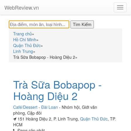
WebReview.vn
Toggl
navig
Trang chủ
»
Hồ Chí Minh
»
Quận Thủ Đức
»
Linh Trung
»
Trà Sữa Bobapop - Hoàng Diệu 2
»
Trà Sữa Bobapop -
Hoàng Diệu 2
Café/Dessert
-
Đài Loan
-
Nhóm hội
,
Giới văn
phòng
,
Cặp đôi
151 Hoàng Diệu 2, P. Linh Trung,
Quận Thủ Đức
, TP.
HCM
Đang cập nhật