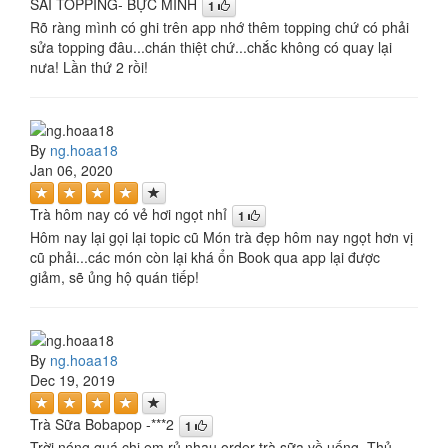
SAI TOPPING- BỰC MÌNH
1
Rõ ràng mình có ghi trên app nhớ thêm topping chứ có phải
sửa topping đâu...chán thiệt chứ...chắc không có quay lại
nưa! Lần thứ 2 rồi!
By
ng.hoaa18
Jan 06, 2020
Trà hôm nay có vẻ hơi ngọt nhỉ
1
Hôm nay lại gọi lại topic cũ Món trà đẹp hôm nay ngọt hơn vị
cũ phải...các món còn lại khá ổn Book qua app lại được
giảm, sẽ ủng hộ quán tiếp!
By
ng.hoaa18
Dec 19, 2019
Trà Sữa Bobapop -***2
1
Trời nóng quá chị em rủ nhau order trà sữa về uống, Thủ