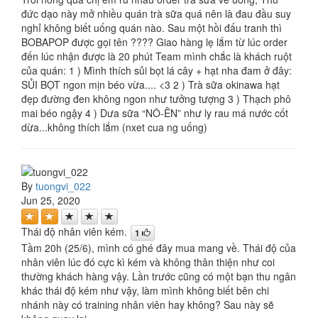
đức dạo này mở nhiều quán trà sữa quá nên là đau đầu suy
nghỉ không biết uống quán nào. Sau một hồi đấu tranh thì
BOBAPOP được gọi tên ???? Giao hàng lẹ lắm từ lúc order
đến lúc nhận được là 20 phút Team mình chắc là khách ruột
của quán: 1 ) Mình thích sủi bọt lá cây + hạt nha đam ở đây:
SỦI BỌT ngon mịn béo vừa.... <3 2 ) Trà sữa okinawa hạt
đẹp đường đen không ngon như tưởng tượng 3 ) Thạch phô
mai béo ngậy 4 ) Dưa sữa “NÔ-ÊN” như ly rau má nước cốt
dừa...không thích lắm (nxet cua ng uống)
By
tuongvi_022
Jun 25, 2020
Thái độ nhân viên kém.
1
Tầm 20h (25/6), mình có ghé đây mua mang về. Thái độ của
nhân viên lúc đó cực kì kém và không thân thiện như coi
thường khách hàng vậy. Lần trước cũng có một bạn thu ngân
khác thái độ kém như vậy, làm mình không biết bên chi
nhánh này có training nhân viên hay không? Sau này sẽ