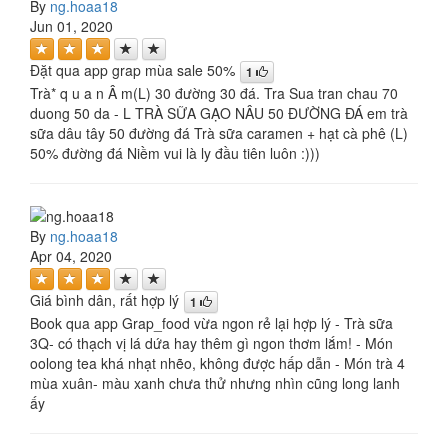
By
ng.hoaa18
Jun 01, 2020
Đặt qua app grap mùa sale 50%
1
Trà* q u a n Â m(L) 30 đường 30 đá. Tra Sua tran chau 70
duong 50 da - L TRÀ SỮA GẠO NÂU 50 ĐƯỜNG ĐÁ em trà
sữa dâu tây 50 đường đá Trà sữa caramen + hạt cà phê (L)
50% đường đá Niềm vui là ly đầu tiên luôn :)))
By
ng.hoaa18
Apr 04, 2020
Giá bình dân, rất hợp lý
1
Book qua app Grap_food vừa ngon rẻ lại hợp lý - Trà sữa
3Q- có thạch vị lá dứa hay thêm gì ngon thơm lắm! - Món
oolong tea khá nhạt nhẽo, không được hấp dẫn - Món trà 4
mùa xuân- màu xanh chưa thử nhưng nhìn cũng long lanh
ấy