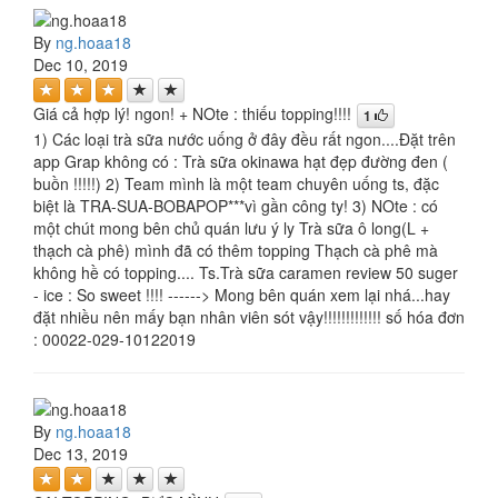
By
ng.hoaa18
Dec 10, 2019
Giá cả hợp lý! ngon! + NOte : thiếu topping!!!!
1
1) Các loại trà sữa nước uống ở đây đều rất ngon....Đặt trên
app Grap không có : Trà sữa okinawa hạt đẹp đường đen (
buồn !!!!!) 2) Team mình là một team chuyên uống ts, đặc
biệt là TRA-SUA-BOBAPOP***vì gần công ty! 3) NOte : có
một chút mong bên chủ quán lưu ý ly Trà sữa ô long(L +
thạch cà phê) mình đã có thêm topping Thạch cà phê mà
không hề có topping.... Ts.Trà sữa caramen review 50 suger
- ice : So sweet !!!! ------> Mong bên quán xem lại nhá...hay
đặt nhiều nên mấy bạn nhân viên sót vậy!!!!!!!!!!!!! số hóa đơn
: 00022-029-10122019
By
ng.hoaa18
Dec 13, 2019