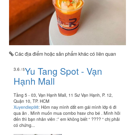
Các địa điểm hoặc sản phẩm khác có liên quan
Yu Tang Spot - Vạn
3.6
/ 5
Hạnh Mall
Tầng 5 - 03, Vạn Hạnh Mall, 11 Sư Vạn Hạnh, P. 12,
Quận 10, TP. HCM
Xuyendiep98
:
Hôm nay mình dắt em gái mình lớp 6 đi
qua ăn . Mình muốn mua combo hssv cho bé . Mình hỏi
đến thì bạn nhân viên :” em không biết “ ???? “ chị phải
có chứng...