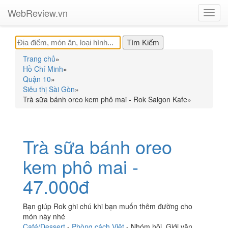
WebReview.vn
Toggl
navig
Trang chủ
»
Hồ Chí Minh
»
Quận 10
»
Siêu thị Sài Gòn
»
Trà sữa bánh oreo kem phô mai - Rok Saigon Kafe
»
Trà sữa bánh oreo
kem phô mai -
47.000đ
Bạn giúp Rok ghi chú khi bạn muốn thêm đường cho
món này nhé
Café/Dessert
-
Phòng cách Việt
-
Nhóm hội
,
Giới văn