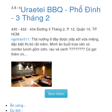
Uraetei BBQ - Phổ Đình
3.8
/ 5
- 3 Tháng 2
430 - 432 - 434 Đường 3 Tháng 2, P. 12, Quận 10, TP.
HCM
ngotran311
:
Thịt nướng ở đây được ướp sốt vừa miệng,
đặc biệt thị bò rất mềm. Mình ăn buổi trưa nên có
combo lunch gồm cơm, rau và canh ???????? Có gọi
thêm mì...
Xem thêm
Ăn uống
-
Du lịch
-