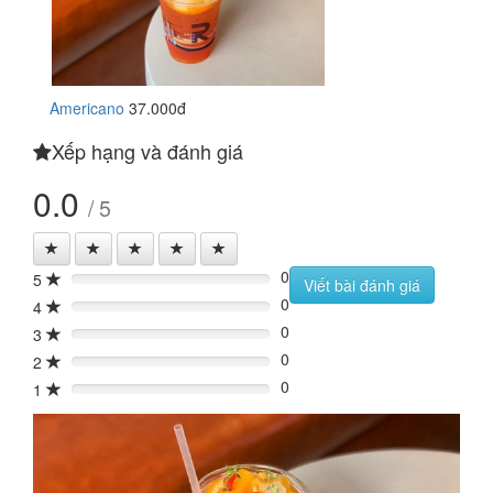
Americano
37.000đ
Xếp hạng và đánh giá
0.0
/ 5
0
5
0%
Viết bài đánh giá
0
4
0%
0
3
0%
0
2
0%
0
1
0%