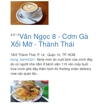
Vân Ngọc 8 - Cơm Gà
4.0
/ 5
Xối Mỡ - Thành Thái
7A/5 Thành Thái, P. 14 , Quận 10, TP. HCM
hong_hanh4321
:
Serie món ăn nuôi bịnh của mình đây,
do có người nhà nằm ở bệnh viện 115 nên mấy buổi
trưa mình ghé đây thăm bịnh thì thường order delivery
now các quán lân...