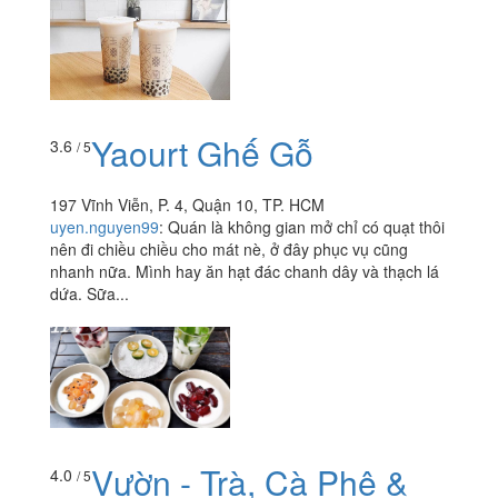
Yaourt Ghế Gỗ
3.6
/ 5
197 Vĩnh Viễn, P. 4, Quận 10, TP. HCM
uyen.nguyen99
:
Quán là không gian mở chỉ có quạt thôi
nên đi chiều chiều cho mát nè, ở đây phục vụ cũng
nhanh nữa. Mình hay ăn hạt đác chanh dây và thạch lá
dứa. Sữa...
Vườn - Trà, Cà Phê &
4.0
/ 5