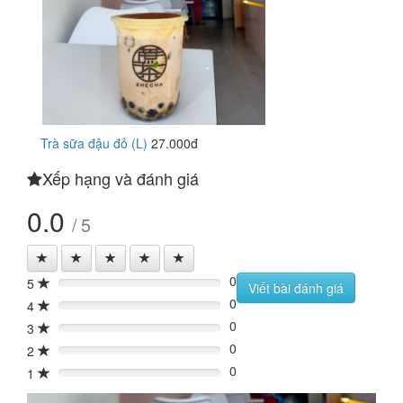
Trà sữa đậu đỏ (L)
27.000đ
Xếp hạng và đánh giá
0.0
/ 5
0
5
0%
Viết bài đánh giá
0
4
0%
0
3
0%
0
2
0%
0
1
0%