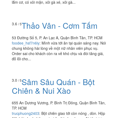
lắm cơ, có xôi mặn, xôi gà xé, xôi gà...
Thảo Vân - Cơm Tấm
3.6
/ 5
53 Đường Số 5, P. An Lạc A, Quận Bình Tân, TP. HCM
foodee_hsf7n6iy
:
Mình vừa tới ăn tại quán sáng nay. Nói
chung không hài lòng về một nữ nhân viên phục vụ.
Order sai cho khách còn ra vẻ khó chịu và đòi tăng giá,
đỗ lỗi cho...
Sâm Sâu Quán - Bột
3.0
/ 5
Chiên & Nui Xào
655 An Dương Vương, P. Bình Trị Đông, Quận Bình Tân,
TP. HCM
trucphuong2403
:
Bột chiên giao tới còn nóng , dòn. Hộp