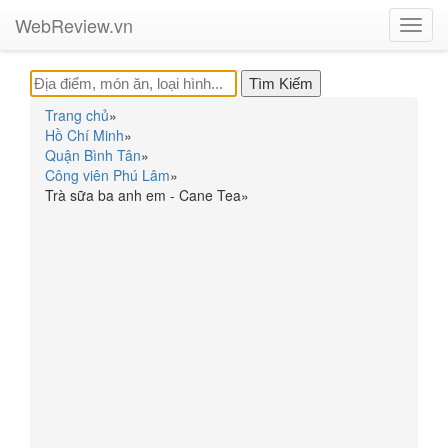
WebReview.vn
Toggl
navig
Trang chủ
»
Hồ Chí Minh
»
Quận Bình Tân
»
Công viên Phú Lâm
»
Trà sữa ba anh em - Cane Tea
»