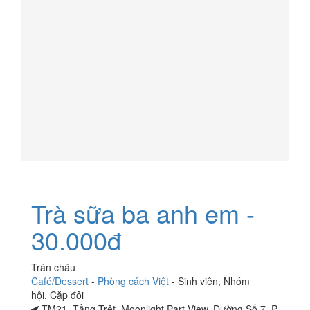
Trà sữa ba anh em -
30.000đ
Trân châu
Café/Dessert
-
Phòng cách Việt
-
Sinh viên
,
Nhóm
hội
,
Cặp đôi
TM21, Tầng Trệt, Moonlight Part View, Đường Số 7, P.