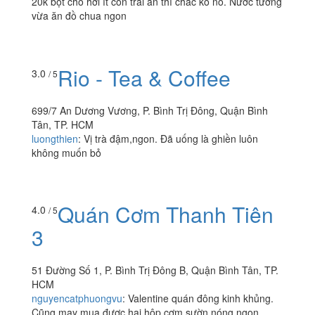
20k bột cho hơi ít con trai ăn thì chac ko no. Nước tương
vừa ăn đồ chua ngon
Rio - Tea & Coffee
3.0
/ 5
699/7 An Dương Vương, P. Bình Trị Đông, Quận Bình
Tân, TP. HCM
luongthien
:
Vị trà đậm,ngon. Đã uống là ghiền luôn
không muốn bỏ
Quán Cơm Thanh Tiên
4.0
/ 5
3
51 Đường Số 1, P. Bình Trị Đông B, Quận Bình Tân, TP.
HCM
nguyencatphuongvu
:
Valentine quán đông kinh khủng.
Cũng may mua được hai hộp cơm sườn nóng ngon