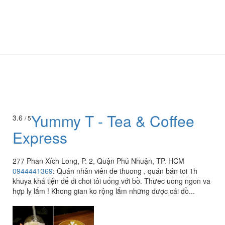
Yummy T - Tea & Coffee
3.6
/ 5
Express
277 Phan Xích Long, P. 2, Quận Phú Nhuận, TP. HCM
0944441369
:
Quán nhân viên de thuong , quán bán toi 1h
khuya khá tiện để di choi tôi uống với bồ. Thưec uong ngon va
hợp ly lắm ! Khong gian ko rộng lắm những được cái đồ...