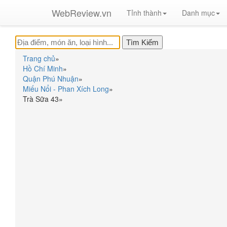
WebReview.vn
Tỉnh thành
Danh mục
Trang chủ
»
Hồ Chí Minh
»
Quận Phú Nhuận
»
Miếu Nổi - Phan Xích Long
»
Trà Sữa 43
»