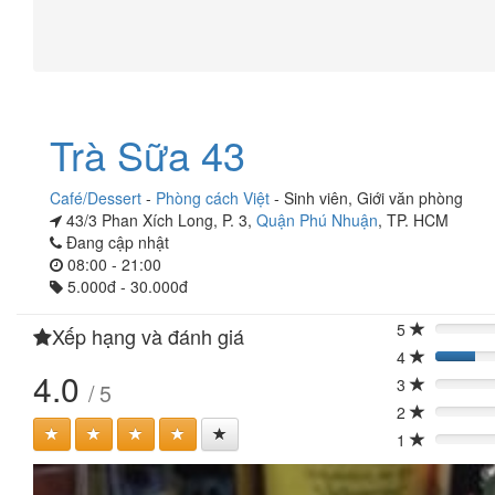
Trà Sữa 43
Café/Dessert
-
Phòng cách Việt
-
Sinh viên
,
Giới văn phòng
43/3 Phan Xích Long, P. 3,
Quận Phú Nhuận
, TP. HCM
Đang cập nhật
08:00 - 21:00
5.000đ - 30.000đ
5
Xếp hạng và đánh giá
0%
4
20%
4.0
3
/ 5
0%
2
0%
1
0%