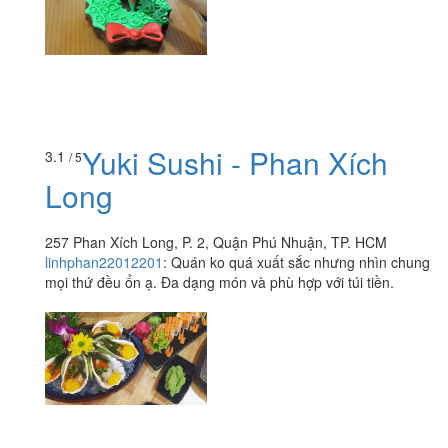
Yuki Sushi - Phan Xích
3.1
/ 5
Long
257 Phan Xích Long, P. 2, Quận Phú Nhuận, TP. HCM
linhphan22012201
:
Quán ko quá xuất sắc nhưng nhìn chung
mọi thứ đều ổn ạ. Đa dạng món và phù hợp với túi tiền.