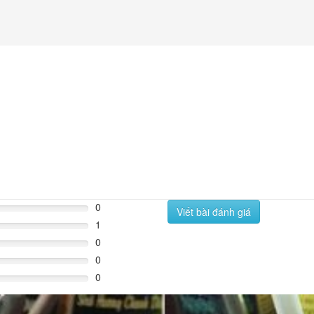
0
Viết bài đánh giá
1
0
0
0