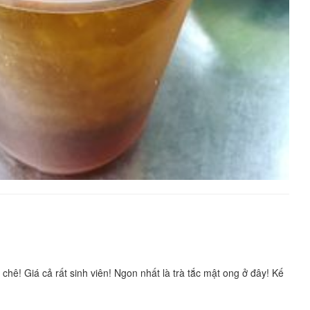
hê! Giá cả rất sinh viên! Ngon nhất là trà tắc mật ong ở đây! Kế