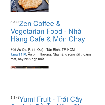
Zen Coffee &
3.3
/ 5
Vegetarian Food - Nhà
Hàng Cafe & Món Chay
806 Âu Cơ, P. 14, Quận Tân Bình, TP. HCM
lbmai1410
:
Ăn bình thường. Nhà hàng rộng rãi thoáng
mát, bày biện đẹp mắt.
Yumi Fruit - Trái Cây
3.3
/ 5