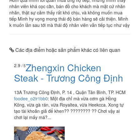
nhân viên khá cọc cằn, bán đồ cho khách mà mặt cứ nhăn
nhăn, thật sự cảm thấy rất khó chịu, và không muốn mua
tiếp Mình hy vọng mong thái độ bán hàng sẽ cải thiện. Mình
k muốn lần sau tới mà thái độ nhân viên vẫn tiếp tục như vậy
Các địa điểm hoặc sản phẩm khác có liên quan
Zhengxin Chicken
2.9
/ 5
Steak - Trương Công Định
13A Trương Công Định, P. 14 , Quận Tân Bình, TP. HCM
foodee_o2ir1bb0
:
Một địa chỉ mà vừa cơm gà Hồng
Kông, vừa gà rán, vừa Royaltea, vừa Heekcca. Xong tự
tạo tài khoản giả để khen?? ???????? ?? Chơi vậy ai
chơi lại mấy má?...