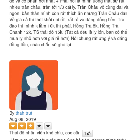
đỏ và có phần hơi nhạt + Phải nói là mình uống thật sự rất
nhiều trân châu, trân tới 1/3 cái ly, Trân Châu vô cùng dai và
ngon, bản thân mình còn rất thích ăn nhưng Trân Châu daii
Về giá cả thì thôi khỏi nói rồi, rất rẻ và đáng đồng tiền: Trà
đào thì mình k lầm 10k thì phải, Hồng Trà 8k, Hồng Trà
Chanh 12k, TS thái đỏ 15k. (Tất cả đều là ly lớn, bạn có thể
mua ly nhỏ hơn với giá rẻ hơn) Nói chung rất ưng ý và đáng
đồng tiền, chăc chắn sẽ ghé lại
By
thah.trut
Aug 08, 2019
Thái độ nhân viên khó chịu, cọc cằn
1
Hôm qua mình tới quán mua ủng hộ tiếp, nhưng mình thấy