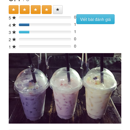
0
5
0%
Viết bài đánh giá
1
4
20%
1
3
20%
0
2
0%
0
1
0%