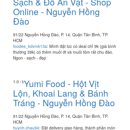
Sạch & Đồ Ăn Vặt - Shop
Online - Nguyễn Hồng
Đào
91/22 Nguyễn Hồng Đào, P. 14, Quận Tân Bình, TP.
HCM
foodee_kdvmk13a
:
Mình đặt lúc có deal chỉ 9k (giá bình
thường 39k) có thêm muối ớt và muối tôm rất chu đáo.
Ngon - sạch - đẹp
Yumi Food - Hột Vịt
1.0
/ 5
Lộn, Khoai Lang & Bánh
Tráng - Nguyễn Hồng Đào
91/22 Nguyễn Hồng Đào, P. 14, Quận Tân Bình, TP.
HCM
huynh.chau94
:
Đặt delivery giao hàng, thành phần món