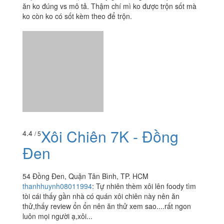
ăn ko đúng vs mô tả. Thậm chí mì ko được trộn sốt mà
ko còn ko có sốt kèm theo để trộn.
Xôi Chiên 7K - Đồng
4.4
/ 5
Đen
54 Đồng Đen, Quận Tân Bình, TP. HCM
thanhhuynh08011994
:
Tự nhiên thèm xôi lên foody tìm
tòi cái thấy gần nhà có quán xôi chiên này nên ăn
thử,thấy review ổn ổn nên ăn thử xem sao....rất ngon
luôn mọi người ạ,xôi...