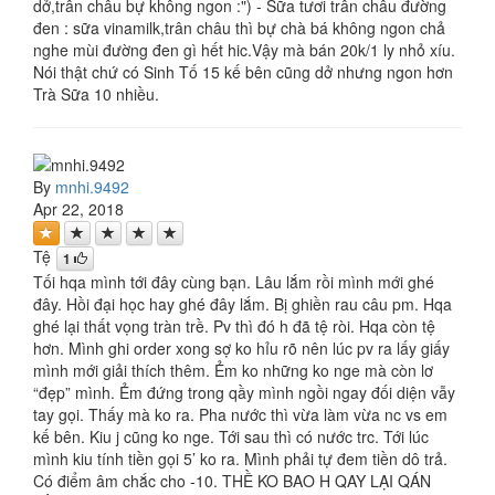
dở,trân châu bự không ngon :") - Sữa tươi trân châu đường
đen : sữa vinamilk,trân châu thì bự chà bá không ngon chả
nghe mùi đường đen gì hết hic.Vậy mà bán 20k/1 ly nhỏ xíu.
Nói thật chứ có Sinh Tố 15 kế bên cũng dở nhưng ngon hơn
Trà Sữa 10 nhiều.
By
mnhi.9492
Apr 22, 2018
Tệ
1
Tối hqa mình tới đây cùng bạn. Lâu lắm rồi mình mới ghé
đây. Hồi đại học hay ghé đây lắm. Bị ghiền rau câu pm. Hqa
ghé lại thất vọng tràn trề. Pv thì đó h đã tệ ròi. Hqa còn tệ
hơn. Mình ghi order xong sợ ko hỉu rõ nên lúc pv ra lấy giấy
mình mới giải thích thêm. Ẻm ko những ko nge mà còn lơ
“đẹp” mình. Ẻm đứng trong qầy mình ngồi ngay đối diện vẫy
tay gọi. Thấy mà ko ra. Pha nước thì vừa làm vừa nc vs em
kế bên. Kiu j cũng ko nge. Tới sau thì có nước trc. Tới lúc
mình kiu tính tiền gọi 5’ ko ra. Mình phải tự đem tiền dô trả.
Có điểm âm chắc cho -10. THỀ KO BAO H QAY LẠI QÁN