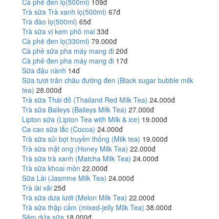
Cà phê đen lọ(500ml)
109đ
Trà sữa Trà xanh lọ(500ml)
67đ
Trà đào lọ(500ml)
65đ
Trà sữa vị kem phô mai
33đ
Cà phê đen lọ(330ml)
79.000đ
Cà phê sữa pha máy mang đi
20đ
Cà phê đen pha máy mang đi
17đ
Sữa đậu nành
14đ
Sữa tươi trân châu đường đen (Black sugar bubble milk
tea)
28.000đ
Trà sữa Thái đỏ (Thailand Red Milk Tea)
24.000đ
Trà sữa Baileys (Baileys Milk Tea)
27.000đ
Lipton sữa (Lipton Tea with Milk & ice)
19.000đ
Ca cao sữa lắc (Cocoa)
24.000đ
Trà sữa sủi bọt truyền thống (Milk tea)
19.000đ
Trà sữa mật ong (Honey Milk Tea)
22.000đ
Trà sữa trà xanh (Matcha Milk Tea)
24.000đ
Trà sữa khoai môn
22.000đ
Sữa Lài (Jasmine Milk Tea)
24.000đ
Trà lài vải
25đ
Trà sữa dưa lưới (Melon Milk Tea)
22.000đ
Trà sữa thập cẩm (mixed-jelly Milk Tea)
38.000đ
Sâm dứa sữa
18.000đ