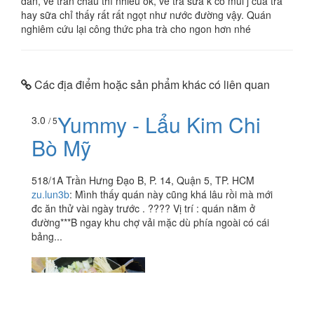
dẫn, về trân châu thì nhiều ok, về trà sữa k có mùi j của trà
hay sữa chỉ thấy rất rất ngọt như nước đường vậy. Quán
nghiêm cứu lại công thức pha trà cho ngon hơn nhé
Các địa điểm hoặc sản phẩm khác có liên quan
Yummy - Lẩu Kim Chi
3.0
/ 5
Bò Mỹ
518/1A Trần Hưng Đạo B, P. 14, Quận 5, TP. HCM
zu.lun3b
:
Mình thấy quán này cũng khá lâu rồi mà mới
đc ăn thử vài ngày trước . ???? Vị trí : quán nằm ở
đường***B ngay khu chợ vải mặc dù phía ngoài có cái
bảng...