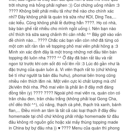
trời nhưng mà hổng phải nghen :)) Coi chừng uống nhầm :3
???? Không biết phải miêu tả như thế nào cho chính xác
nhỉ? Đây không phải là quán trà sữa như KOI, Ding Tea,...
các kiểu. Cũng không phải lề đường hẳn ????. Họ có nhà,
bày bàn ghế rất nhiều cho mình ngồi uống í. Nên bạn nào
chỉ thích trà sữa sang chảnh thì cân nhắc ^^ Bây giờ vào vấn
đề chính nào... ???? Chắc các bạn vẫn còn nhớ đã từng có
một cơn sốt rần rần về topping phô mai viên phải hông ạ :3
Mình xin xác định đây là một trong những nơi đầu tiên bán
topping đó luôn nha ???? ^^ Ở đây đã bán rất lâu và rất
ngon từ trước khi cơn sốt đó nổi lên rồi :3 Lúc đó gần như là
đặc trưng của quán luôn á. Vì viên thạch rất to (chứ không
bé tí như người ta bán đâu huhu), phomai bên trong cũng
nhiều nên thích lắm nè. Một viên cực kì chất lượng mà chỉ
2k/viên thôi nha. Phô mai viên là phải ăn ở đây mới đáng
đồng tiền (y) ???? ???? Ngoài phô mai viên ra, quán còn có
trân châu đen, trân châu trắng (không phải loại Gong Cha,
chỉ dẻo thôi ^^), củ năng, thạch cà phê, thạch trà xanh, bánh
flan,... Điều mình an tâm là tất cả các loại thạch ở đây đều
homemade tại chỗ chứ không phải nhập homemade từ đâu
đâu không rõ nguồn gốc hoặc xài mấy thùng topping made
in China bự bự đâu nha )) ♥ ???? Menu của quán thì phong