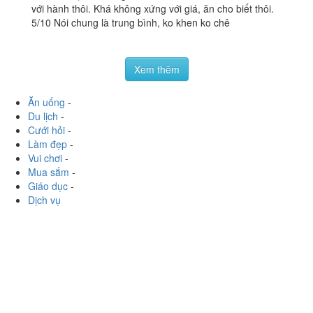
Tương Ớt Food & Drink
3.8
/ 5
- Cơm Tấm, Nui, Mì, Món
Âu
629B Nguyễn Trãi, P. 11, Quận 5, TP. HCM
vitani96
:
Vị ổn, miếng sườn hơi nhỏ, canh chỉ có nước
với hành thôi. Khá không xứng với giá, ăn cho biết thôi.
5/10 Nói chung là trung bình, ko khen ko chê
Xem thêm
Ăn uống
-
Du lịch
-
Cưới hỏi
-
Làm đẹp
-
Vui chơi
-
Mua sắm
-