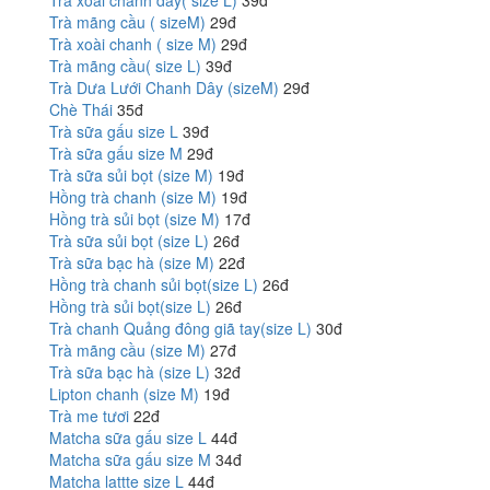
Trà xoài chanh dây( size L)
39đ
Trà mãng cầu ( sizeM)
29đ
Trà xoài chanh ( size M)
29đ
Trà mãng cầu( size L)
39đ
Trà Dưa Lưới Chanh Dây (sizeM)
29đ
Chè Thái
35đ
Trà sữa gấu size L
39đ
Trà sữa gấu size M
29đ
Trà sữa sủi bọt (size M)
19đ
Hồng trà chanh (size M)
19đ
Hồng trà sủi bọt (size M)
17đ
Trà sữa sủi bọt (size L)
26đ
Trà sữa bạc hà (size M)
22đ
Hồng trà chanh sủi bọt(size L)
26đ
Hồng trà sủi bọt(size L)
26đ
Trà chanh Quảng đông giã tay(size L)
30đ
Trà mãng cầu (size M)
27đ
Trà sữa bạc hà (size L)
32đ
Lipton chanh (size M)
19đ
Trà me tươi
22đ
Matcha sữa gấu size L
44đ
Matcha sữa gấu size M
34đ
Matcha lattte size L
44đ