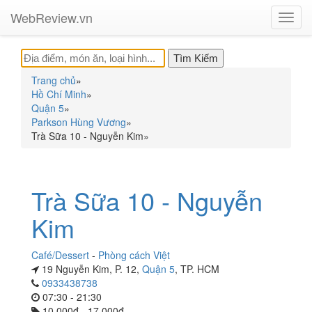
WebReview.vn
Toggl
navig
Trang chủ
»
Hồ Chí Minh
»
Quận 5
»
Parkson Hùng Vương
»
Trà Sữa 10 - Nguyễn Kim
»
Trà Sữa 10 - Nguyễn
Kim
Café/Dessert
-
Phòng cách Việt
19 Nguyễn Kim, P. 12,
Quận 5
, TP. HCM
0933438738
07:30 - 21:30
10.000đ - 17.000đ