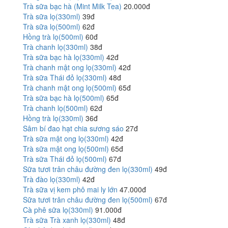
Trà sữa bạc hà (Mint Milk Tea)
20.000đ
Trà sữa lọ(330ml)
39đ
Trà sữa lọ(500ml)
62đ
Hồng trà lọ(500ml)
60đ
Trà chanh lọ(330ml)
38đ
Trà sữa bạc hà lọ(330ml)
42đ
Trà chanh mật ong lọ(330ml)
42đ
Trà sữa Thái đỏ lọ(330ml)
48đ
Trà chanh mật ong lọ(500ml)
65đ
Trà sữa bạc hà lọ(500ml)
65đ
Trà chanh lọ(500ml)
62đ
Hồng trà lọ(330ml)
36đ
Sâm bí đao hạt chia sương sáo
27đ
Trà sữa mật ong lọ(330ml)
42đ
Trà sữa mật ong lọ(500ml)
65đ
Trà sữa Thái đỏ lọ(500ml)
67đ
Sữa tươi trân châu đường đen lọ(330ml)
49đ
Trà đào lọ(330ml)
42đ
Trà sữa vị kem phô mai ly lớn
47.000đ
Sữa tươi trân châu đường đen lọ(500ml)
67đ
Cà phê sữa lọ(330ml)
91.000đ
Trà sữa Trà xanh lọ(330ml)
48đ