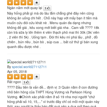
Ngàn năm mới quay lại
1
Này hổng phải gì mà do lâu lắm chẳng ghé đây nên cũng
không ăn uống chi hết . Chỗ này hạp với mấy bạn ít tiền mà
muốn cứu đói cứu khát nè . Menu quán đa dạng nhưng
không để giá , kêu xong mới biết giá nha . Cam vắt ???? 18k
còn trà sữa ly lớn thêm 4 viên thạch phô mai thì 30k (3k/ viên
, 2 viên thì 5k) . Uống tạm . Đói thì kêu mì phá lấu , phở , đồ
chiên , bún riêu , bún bò , súp cua ... bất cứ thứ gì bán xung
quanh đều được nhé .
By
special.world27112711
Apr 05, 2018
Rất ngon
1
???? Đầu tiên là vấn đề... định vị :3 Quán nằm ở con đường
nhỏ bên hông của THPT Hùng Vương và Parkson Hùng
Vương. ⛔Chính xác phải nằm ở số 19 nha mọi người *chứ
hông phải số 10, 15,...* vì trước đây chỉ có mỗi một quán này
thôi, sau người ta thấy bán đắt quá nên a dua mở theo quá