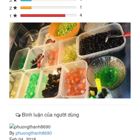
3
20%
1
2
20%
4
1
80%
Bình luận của người dùng
By
phuongthanh8690
Feb 04, 2018