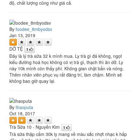
độ, chất lượng cũng như giá cả.
By
foodee_8mbyodsv
Jan 13, 2019
DỞ TỆ
1
Đây là lý trà sữa 32 k mình mua. Ly trà gì đá không, ngọt
kiểu đường hoá học không có vị trà gì, thạch thì ăn dở. Ly
này 10k mình còn thấy phí. Không gian chật bẩn và nóng.
Thêm nhân viên phục vụ rất đãng trí, làm chậm. Mình sẽ
không bao giờ quay lại.
By
thaoputa
Oct 18, 2017
Trà Sữa 10 - Nguyễn Kim
1
Trà sữa thập cẩm 30k ly mang về màu sắc nhợt nhạc k hấp