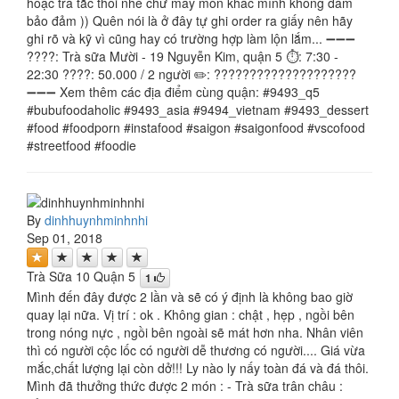
hoặc trà tắc thôi nhé chứ mấy món khác mình không dám
bảo đảm )) Quên nói là ở đây tự ghi order ra giấy nên hãy
ghi rõ và kỹ vì cũng hay có trường hợp làm lộn lắm... ➖➖➖
????: Trà sữa Mười - 19 Nguyễn Kim, quận 5 ⏱: 7:30 -
22:30 ????: 50.000 / 2 người ✏️: ????????????????????
➖➖➖ Xem thêm các địa điểm cùng quận: #9493_q5
#bubufoodaholic #9493_asia #9494_vietnam #9493_dessert
#food #foodporn #instafood #saigon #saigonfood #vscofood
#streetfood #foodie
By
dinhhuynhminhnhi
Sep 01, 2018
Trà Sữa 10 Quận 5
1
Mình đến đây được 2 lần và sẽ có ý định là không bao giờ
quay lại nữa. Vị trí : ok . Không gian : chật , hẹp , ngồi bên
trong nóng nực , ngồi bên ngoài sẽ mát hơn nha. Nhân viên
thì có người cộc lốc có người dễ thương có người.... Giá vừa
mắc,chất lượng lại còn dở!!! Ly nào ly nấy toàn đá và đá thôi.
Mình đã thưởng thức được 2 món : - Trà sữa trân châu :