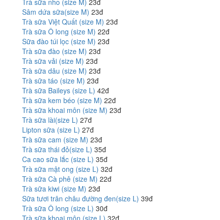
Trà sữa nho (size M)
23đ
Sâm dứa sữa(size M)
23đ
Trà sữa Việt Quất (size M)
23đ
Trà sữa Ô long (size M)
22đ
Sữa đào túi lọc (size M)
23đ
Trà sữa đào (size M)
23đ
Trà sữa vải (size M)
23đ
Trà sữa dâu (size M)
23đ
Trà sữa táo (size M)
23đ
Trà sữa Baileys (size L)
42đ
Trà sữa kem béo (size M)
22đ
Trà sữa khoai môn (size M)
23đ
Trà sữa lài(size L)
27đ
Lipton sữa (size L)
27đ
Trà sữa cam (size M)
23đ
Trà sữa thái đỏ(size L)
35đ
Ca cao sữa lắc (size L)
35đ
Trà sữa mật ong (size L)
32đ
Trà sữa Cà phê (size M)
22đ
Trà sữa kiwi (size M)
23đ
Sữa tươi trân châu đường đen(size L)
39đ
Trà sữa Ô long (size L)
30đ
Trà sữa khoai môn (size L)
32đ