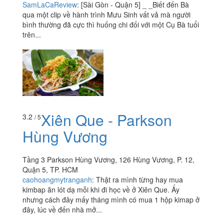
SamLaCaReview
:
[Sài Gòn - Quận 5] _ _Biết đến Bà
qua một clip về hành trình Mưu Sinh vất vả mà người
bình thường đã cực thì huống chi đối với một Cụ Bà tuổi
trên...
Xiên Que - Parkson
3.2
/ 5
Hùng Vương
Tầng 3 Parkson Hùng Vương, 126 Hùng Vương, P. 12,
Quận 5, TP. HCM
caohoangmytranganh
:
Thật ra mình từng hay mua
kimbap ăn lót dạ mỗi khi đi học về ở Xiên Que. Ấy
nhưng cách đây mấy tháng mình có mua 1 hộp kimap ở
đây, lúc về đến nhà mở...