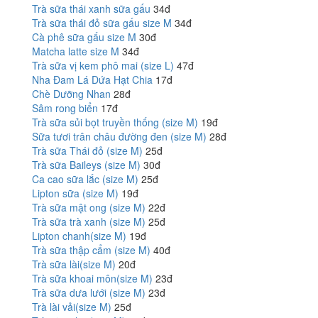
Trà sữa thái xanh sữa gấu
34đ
Trà sữa thái đỏ sữa gấu size M
34đ
Cà phê sữa gấu size M
30đ
Matcha latte size M
34đ
Trà sữa vị kem phô mai (size L)
47đ
Nha Đam Lá Dứa Hạt Chia
17đ
Chè Dưỡng Nhan
28đ
Sâm rong biển
17đ
Trà sữa sủi bọt truyền thống (size M)
19đ
Sữa tươi trân châu đường đen (size M)
28đ
Trà sữa Thái đỏ (size M)
25đ
Trà sữa Baileys (size M)
30đ
Ca cao sữa lắc (size M)
25đ
Lipton sữa (size M)
19đ
Trà sữa mật ong (size M)
22đ
Trà sữa trà xanh (size M)
25đ
Lipton chanh(size M)
19đ
Trà sữa thập cẩm (size M)
40đ
Trà sữa lài(size M)
20đ
Trà sữa khoai môn(size M)
23đ
Trà sữa dưa lưới (size M)
23đ
Trà lài vải(size M)
25đ