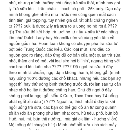
phú, nhưng mình thường chỉ uống trà sữa thôi, mình hay gọi
ly Trà sữa lớn + trân châu + thạch cà phê - 26k only. Dạo này
mình không ghé nhiều như trước nên cũng quên mất cách
tính tiền, giá topping, tuy nhiên giá cả rất phải chăng nghen
:3 ???? 50k là được 2 ly trà sữa to ụ uống no nê rồi á ????
:))) Trà sữa thì kết hợp trà tươi họ tự nấu + sữa từ các hãng
lớn như Dutch Lady hay Vinamilk nên vô cùng yên tâm về
nguồn gốc nha. Hoàn toàn không có chuyện pha trà sữa từ
bột béo Trung Quốc các kiểu. Các loại mứt, siro đều có
nguồn gốc rõ ràng, đáp ứng đủ cơ bản của một quán trà sữa
nhỏ, thậm chí có một vài loại siro hơi bị 'hịn', ngang bằng với
các brand lớn luôn nha ???? ???? Độ ngọt trà sữa ở đây
theo mình là chuẩn, ngọt đậm không thanh, không gắt (mình
hay uống 100% đường các chỗ khác), nhưng nếu các bạn sợ
ngọt thì hãy thử uống bình thường trước đi, rồi lần sau tự cân
nhắc nhờ họ lấy ít đường chẳng hạn. Chứ độ ngọt ở đây
không phải là ngọt gắt kiểu X-Cute, Toco Toco hay T4 uống
phát ngất xỉu đâu )) ???? Ngoài ra, thích nhất ở đây là khi
ngồi uống trà sữa, các bạn có thể gọi đồ ăn từ xung quanh
tới ăn (đồ ăn phong phú lắm nha: cơm, hủ tiếu, phở, bún bò
Huế, nui, mì, bún thịt nướng... mà giá ok lắm - hương vị ổn).
Một công đôi chuyện hỉ :)) Mình nhớ hồi xưa xích xích mấy