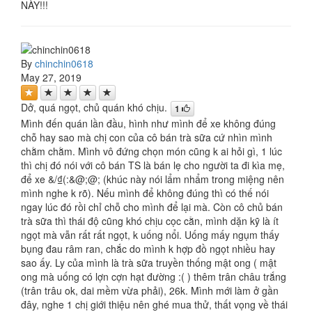
NÀY!!!
By
chinchin0618
May 27, 2019
Dở, quá ngọt, chủ quán khó chịu.
1
Mình đến quán lần đầu, hình như mình để xe không đúng
chỗ hay sao mà chị con của cô bán trà sữa cứ nhìn mình
chằm chằm. Mình vô đứng chọn món cũng k ai hỏi gì, 1 lúc
thì chị đó nói với cô bán TS là bán lẹ cho người ta đi kìa mẹ,
để xe &/₫(:&@;@; (khúc này nói lẩm nhẩm trong miệng nên
mình nghe k rõ). Nếu mình để không đúng thì có thế nói
ngay lúc đó rồi chỉ chỗ cho mình để lại mà. Còn cô chủ bán
trà sữa thì thái độ cũng khó chịu cọc cằn, mình dặn kỹ là ít
ngọt mà vẫn rất rất ngọt, k uống nổi. Uống mấy ngụm thấy
bụng đau râm ran, chắc do mình k hợp đồ ngọt nhiều hay
sao ấy. Ly của mình là trà sữa truyền thống mật ong ( mật
ong mà uống có lợn cợn hạt đường :( ) thêm trân châu trắng
(trân trâu ok, dai mềm vừa phải), 26k. Mình mới làm ở gần
đây, nghe 1 chị giới thiệu nên ghé mua thử, thất vọng về thái