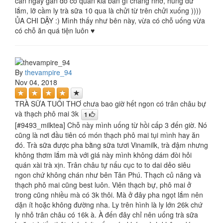
căn ngay gần đó có quán kia bán gì chẳng nhớ, hung dữ
lắm, lỡ cầm ly trà sữa 10 qua là chửi từ trên chửi xuống ))))
ỦA CHI DẬY :) Mình thấy như bên này, vừa có chỗ uống vừa
có chỗ ăn quá tiện luôn ♥
By
thevampire_94
Nov 04, 2018
TRÀ SỮA TUỔI THƠ chưa bao giờ hết ngon có trân châu bự
và thạch phô mai 3k
1
[#9493_milktea] Chỗ này mình uống từ hồi cấp 3 đến giờ. Nó
cũng là nơi đầu tiên có món thạch phô mai tụi mình hay ăn
đó. Trà sữa được pha bằng sữa tươi Vinamilk, trà đậm nhưng
không thơm lắm mà với giá này mình không dám đòi hỏi
quán xài trà xịn. Trân châu tự nấu cục to to dai dẻo siêu
ngon chứ không chán như bên Tân Phú. Thạch củ năng và
thạch phô mai cũng best luôn. Viên thạch bự, phô mai ở
trong cũng nhiều mà có 3k thôi. Mà ở đây pha ngọt lắm nên
dặn ít hoặc không đường nha. Ly trên hình là ly lớn 26k chứ
ly nhỏ trân châu có 16k à. À đến đây chỉ nên uống trà sữa