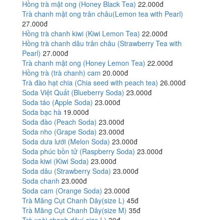
Hồng trà mật ong (Honey Black Tea)
22.000đ
Trà chanh mật ong trân châu(Lemon tea with Pearl)
27.000đ
Hồng trà chanh kiwi (Kiwi Lemon Tea)
22.000đ
Hồng trà chanh dâu trân châu (Strawberry Tea with
Pearl)
27.000đ
Trà chanh mật ong (Honey Lemon Tea)
22.000đ
Hồng trà (trà chanh) cam
20.000đ
Trà đào hạt chia (Chia seed with peach tea)
26.000đ
Soda Việt Quất (Blueberry Soda)
23.000đ
Soda táo (Apple Soda)
23.000đ
Soda bạc hà
19.000đ
Soda đào (Peach Soda)
23.000đ
Soda nho (Grape Soda)
23.000đ
Soda dưa lưới (Melon Soda)
23.000đ
Soda phúc bồn tử (Raspberry Soda)
23.000đ
Soda kiwi (Kiwi Soda)
23.000đ
Soda dâu (Strawberry Soda)
23.000đ
Soda chanh
23.000đ
Soda cam (Orange Soda)
23.000đ
Trà Măng Cụt Chanh Dây(size L)
45đ
Trà Măng Cụt Chanh Dây(size M)
35đ