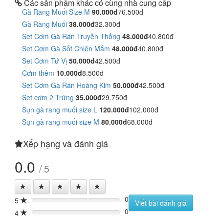
Các sản phẩm khác có cùng nhà cung cấp
Gà Rang Muối Size M
90.000đ
76.500đ
Gà Rang Muối
38.000đ
32.300đ
Set Cơm Gà Rán Truyền Thống
48.000đ
40.800đ
Set Cơm Gà Sốt Chiên Mắm
48.000đ
40.800đ
Set Cơm Tứ Vị
50.000đ
42.500đ
Cơm thêm
10.000đ
8.500đ
Set Cơm Gà Rán Hoàng Kim
50.000đ
42.500đ
Set cơm 2 Trứng
35.000đ
29.750đ
Sụn gà rang muối size L
120.000đ
102.000đ
Sụn gà rang muối size M
80.000đ
68.000đ
Xếp hạng và đánh giá
0.0
/ 5
0
5
0%
Viết bài đánh giá
0
4
0%