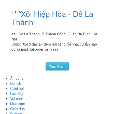
Xôi Hiệp Hòa - Đê La
3.1
/ 5
Thành
415 Đê La Thành, P. Thành Công, Quận Ba Đình, Hà
Nội
Chi2k
:
Xôi ở đây ăn đêm nổi tiếng rồi nha, cứ lần nào
đói là mình lại order về í????
Xem thêm
Ăn uống
-
Du lịch
-
Cưới hỏi
-
Làm đẹp
-
Vui chơi
-
Mua sắm
-
Giáo dục
-
Dịch vụ