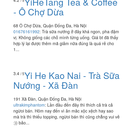
YiHeTang Tea & Coffee
/ 5
- Ô Chợ Dừa
68 Ô Chợ Dừa, Quận Đống Đa, Hà Nội
01676161992
:
Trà sữa nướng ở đây khá ngon, pha đậm
vị. Không giống các chỗ mình từng uống. Giá bt đã thấy
hợp lý lại được thêm mã giảm nữa đúng là quá rẻ cho
1...
Yi He Kao Nai - Trà Sữa
3.4
/ 5
Nướng - Xã Đàn
191 Xã Đàn, Quận Đống Đa, Hà Nội
ultrakimphantom
:
Lần đầu đến đây thì thích cả trà cả
ngừoi bán. Hôm nay đến vì ăn măc xộc xệch hay sao
mà trà thì thiếu topping, ngừoi bán thì cũng chẳng vui vẻ
:)) bảo...