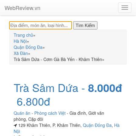
WebReview.vn
Toggl
navig
Trang chủ
»
Hà Nội
»
Quận Đống Đa
»
Xã Đàn
»
Trà Sâm Dứa - Cơm Gà Bà Yến - Khâm Thiên
»
Trà Sâm Dứa -
8.000đ
6.800đ
Quán ăn
-
Phòng cách Việt
-
Gia đình
,
Giới văn
phòng
,
Cặp đôi
129 Khâm Thiên, P. Khâm Thiên,
Quận Đống Đa
,
Hà
Nội