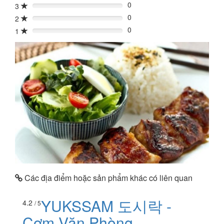
0
3
0%
0
2
0%
0
1
0%
Các địa điểm hoặc sản phẩm khác có liên quan
YUKSSAM 도시락 -
4.2
/ 5
Cơm Văn Phòng