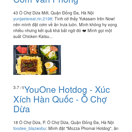
43 Ô Chợ Dừa Mới, Quận Đống Đa, Hà Nội
yunjaeisreal.rin.2198
:
Tình cờ thấy Yukssam trên Now!
nên mình đặt cơm về ăn trưa luôn. Mình không hy vọng
nhiều nhưng kết quả khá bất ngờ đó ❤️ Mình gọi một
suất Chicken Katsu...
YouOne Hotdog - Xúc
3.7
/ 5
Xích Hàn Quốc - Ô Chợ
Dừa
18 Ô Chợ Dừa, P. Ô Chợ Dừa, Quận Đống Đa, Hà Nội
foodee_blazwxbu
:
Mình đặt "Mozza Phomai Hotdog", ăn