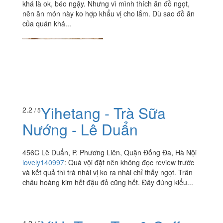
khá là ok, béo ngậy. Nhưng vì mình thích ăn đồ ngọt,
nên ăn món này ko hợp khẩu vị cho lắm. Dù sao đồ ăn
của quán khá...
Yihetang - Trà Sữa
2.2
/ 5
Nướng - Lê Duẩn
456C Lê Duẩn, P. Phương Liên, Quận Đống Đa, Hà Nội
lovely140997
:
Quá vội đặt nên không đọc review trước
và kết quả thì trà nhài vị ko ra nhài chỉ thấy ngọt. Trân
châu hoàng kim hết đậu đỏ cũng hết. Đây đúng kiểu...
4.2