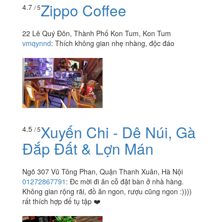
Zippo Coffee
4.7
/ 5
22 Lê Quý Đôn, Thành Phố Kon Tum, Kon Tum
vmqynnd
:
Thích không gian nhẹ nhàng, độc đáo
Xuyến Chi - Dê Núi, Gà
4.5
/ 5
Đắp Đất & Lợn Mán
Ngõ 307 Vũ Tông Phan, Quận Thanh Xuân, Hà Nội
01272867791
:
Đc mời đi ăn cỗ đặt bàn ở nhà hàng.
Không gian rộng rãi, đồ ăn ngon, rượu cũng ngon :))))
rất thích hợp để tụ tập ❤️