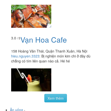
Vạn Hoa Cafe
3.0
/ 5
158 Hoàng Văn Thái, Quận Thanh Xuân, Hà Nội
hieu.nguyen.3323
:
Bị nghiện món kim chi ở đây dù
chẳng có tím liên quan nào cả. Hé hé
Xem thêm
Ăn uống
-