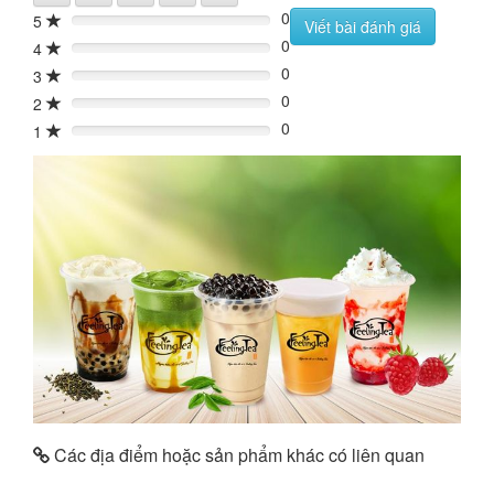
0
5
0%
Viết bài đánh giá
0
4
0%
0
3
0%
0
2
0%
0
1
0%
Các địa điểm hoặc sản phẩm khác có liên quan