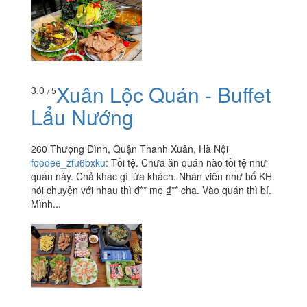
Xuân Lộc Quán - Buffet
3.0
/ 5
Lẩu Nướng
260 Thượng Đình, Quận Thanh Xuân, Hà Nội
foodee_zfu6bxku
:
Tồi tệ. Chưa ăn quán nào tồi tệ như
quán này. Chả khác gì lừa khách. Nhân viên như bố KH.
nói chuyện với nhau thì đ** mẹ ₫** cha. Vào quán thì bí.
Mình...