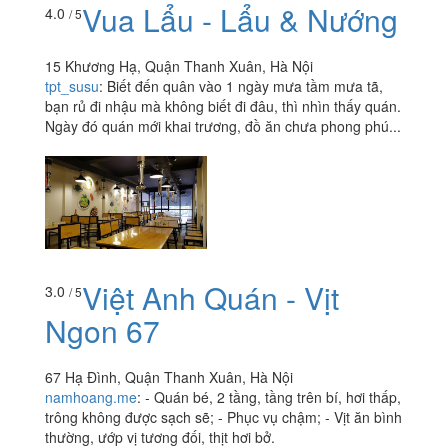
Vua Lẩu - Lẩu & Nướng
4.0
/ 5
15 Khương Hạ, Quận Thanh Xuân, Hà Nội
tpt_susu
:
Biết đến quân vào 1 ngày mưa tầm mưa tã,
bạn rủ đi nhậu mà không biết đi đâu, thì nhìn thấy quán.
Ngày đó quán mới khai trương, đồ ăn chưa phong phú...
Việt Anh Quán - Vịt
3.0
/ 5
Ngon 67
67 Hạ Đình, Quận Thanh Xuân, Hà Nội
namhoang.me
:
- Quán bé, 2 tầng, tầng trên bí, hơi thấp,
trông không được sạch sẽ; - Phục vụ chậm; - Vịt ăn bình
thường, ướp vị tương đối, thịt hơi bở.