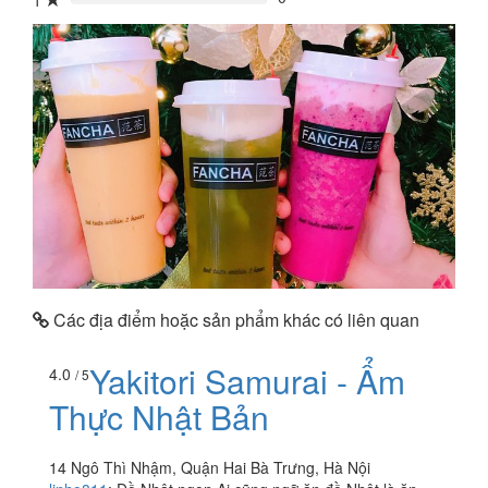
1
0%
Các địa điểm hoặc sản phẩm khác có liên quan
Yakitori Samurai - Ẩm
4.0
/ 5
Thực Nhật Bản
14 Ngô Thì Nhậm, Quận Hai Bà Trưng, Hà Nội