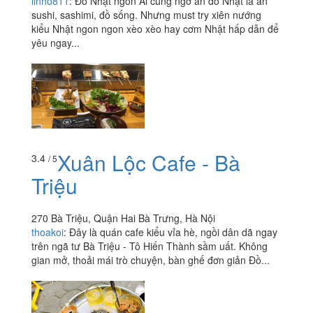
linho811
:
Đồ Nhật ngon Ai cũng ngỡ ăn đồ Nhật là ăn
sushi, sashimi, đồ sống. Nhưng must try xiên nướng
kiểu Nhật ngon ngon xèo xèo hay cơm Nhật hấp dẫn để
yêu ngay...
Xuân Lộc Cafe - Bà
3.4
/ 5
Triệu
270 Bà Triệu, Quận Hai Bà Trưng, Hà Nội
thoakoi
:
Đây là quán cafe kiểu vỉa hè, ngồi dân dã ngay
trên ngã tư Bà Triệu - Tô Hiến Thành sầm uất. Không
gian mở, thoải mái trò chuyện, bàn ghế đơn giản Đồ...