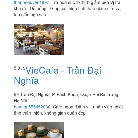
thanhnguyen1997
:
Trà hoa cúc :b :b :b giảm béo Vị trà
khá rõ . Dễ uống . Giúp cải thiện tinh thần giảm stress ,
tạo giấc ngủ sâu
VieCafe - Trần Đại
5.0
/ 5
Nghĩa
59 Trần Đại Nghĩa, P. Bách Khoa, Quận Hai Bà Trưng,
Hà Nội
hoangc555452630
:
Cafe ngon, Đậm vị , nhân viên nhiệt
tình thân thiện, không gian quán đẹp