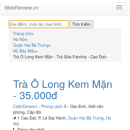
WebReview.vn
Toggl
navig
Trang chủ
»
Hà Nội
»
Quận Hai Bà Trưng
»
Hồ Bảy Mẫu
»
Trà Ô Long Kem Mặn - Trà Sữa Fancha - Cao Đạt
»
Trà Ô Long Kem Mặn
- 35.000đ
Café/Dessert
-
Phong cách Á
-
Gia đình
,
Giới văn
phòng
,
Cặp đôi
1 Cao Đạt, P. Lê Đại Hành,
Quận Hai Bà Trưng
,
Hà
Nội
Đang cập nhật