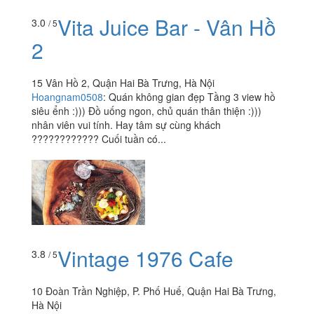
Vita Juice Bar - Vân Hồ
3.0
/ 5
2
15 Vân Hồ 2, Quận Hai Bà Trưng, Hà Nội
Hoangnam0508
:
Quán không gian đẹp Tầng 3 view hồ
siêu ểnh :))) Đồ uống ngon, chủ quán thân thiện :)))
nhân viên vui tính. Hay tâm sự cùng khách
???????????? Cuối tuần có...
Vintage 1976 Cafe
3.8
/ 5
10 Đoàn Trần Nghiệp, P. Phố Huế, Quận Hai Bà Trưng,
Hà Nội