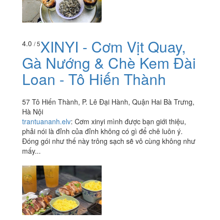
XINYI - Cơm Vịt Quay,
4.0
/ 5
Gà Nướng & Chè Kem Đài
Loan - Tô Hiến Thành
57 Tô Hiến Thành, P. Lê Đại Hành, Quận Hai Bà Trưng,
Hà Nội
trantuananh.elv
:
Cơm xinyi mình được bạn giới thiệu,
phải nói là đỉnh của đỉnh không có gì để chê luôn ý.
Đóng gói như thế này trông sạch sẽ vô cùng không như
mấy...