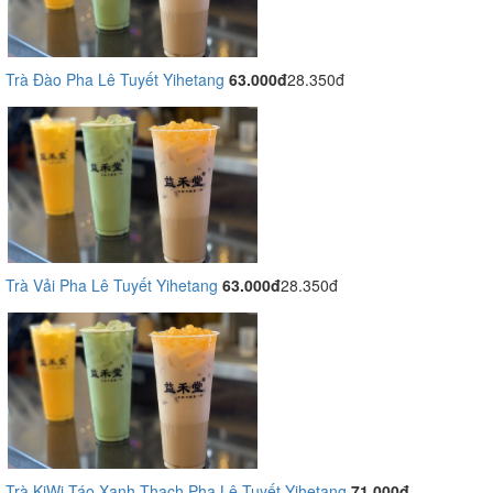
Trà Đào Pha Lê Tuyết Yihetang
63.000đ
28.350đ
Trà Vải Pha Lê Tuyết Yihetang
63.000đ
28.350đ
Trà KiWi Táo Xanh Thạch Pha Lê Tuyết Yihetang
71.000đ