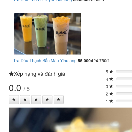
Trà Dâu Thạch Sắc Màu Yihetang
55.000đ
24.750đ
5
Xếp hạng và đánh giá
0%
4
0%
0.0
3
/ 5
0%
2
0%
1
0%