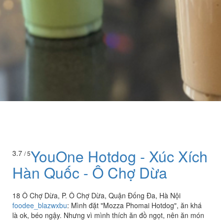
YouOne Hotdog - Xúc Xích
3.7
/ 5
Hàn Quốc - Ô Chợ Dừa
18 Ô Chợ Dừa, P. Ô Chợ Dừa, Quận Đống Đa, Hà Nội
foodee_blazwxbu
:
Mình đặt "Mozza Phomai Hotdog", ăn khá
là ok, béo ngậy. Nhưng vì mình thích ăn đồ ngọt, nên ăn món