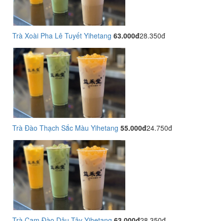
Trà Xoài Pha Lê Tuyết Yihetang
63.000đ
28.350đ
Trà Đào Thạch Sắc Màu Yihetang
55.000đ
24.750đ
Trà Cam Đào Dâu Tây Yihetang
63.000đ
28.350đ