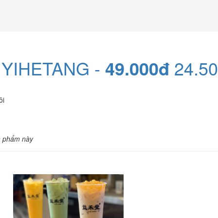
e YIHETANG -
49.000đ
24.50
ôi
n phẩm này