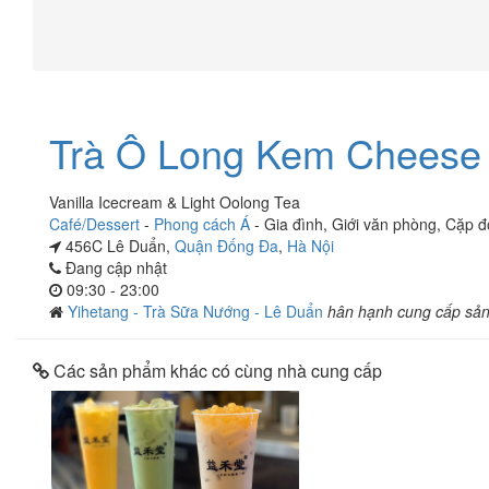
Trà Ô Long Kem Chees
Vanilla Icecream & Light Oolong Tea
Café/Dessert
-
Phong cách Á
-
Gia đình
,
Giới văn phòng
,
Cặp đ
456C Lê Duẩn,
Quận Đống Đa
,
Hà Nội
Đang cập nhật
09:30 - 23:00
Yihetang - Trà Sữa Nướng - Lê Duẩn
hân hạnh cung cấp sả
Các sản phẩm khác có cùng nhà cung cấp