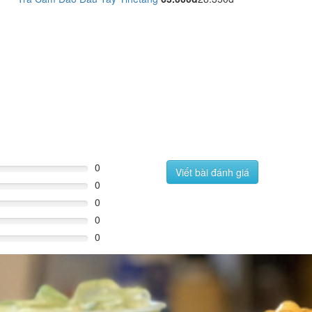
0
Viết bài đánh giá
0
0
0
0