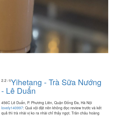
Yihetang - Trà Sữa Nướng
2.2
/ 5
- Lê Duẩn
456C Lê Duẩn, P. Phương Liên, Quận Đống Đa, Hà Nội
lovely140997
:
Quá vội đặt nên không đọc review trước và kết
quả thì trà nhài vị ko ra nhài chỉ thấy ngọt. Trân châu hoàng