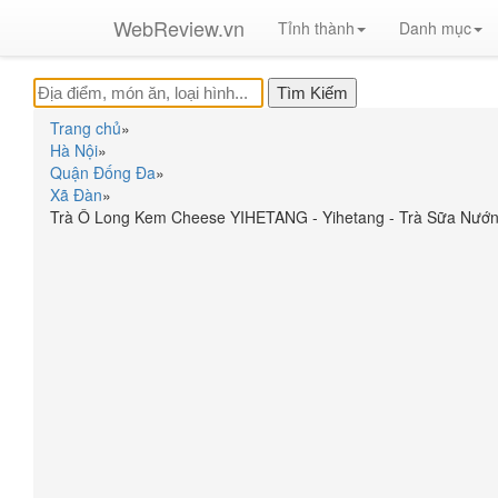
WebReview.vn
Tỉnh thành
Danh mục
Trang chủ
»
Hà Nội
»
Quận Đống Đa
»
Xã Đàn
»
Trà Ô Long Kem Cheese YIHETANG - Yihetang - Trà Sữa Nướn