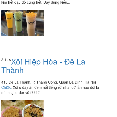
kim hết đậu đỏ cũng hết. Đây đúng kiểu...
Xôi Hiệp Hòa - Đê La
3.1
/ 5
Thành
415 Đê La Thành, P. Thành Công, Quận Ba Đình, Hà Nội
Chi2k
:
Xôi ở đây ăn đêm nổi tiếng rồi nha, cứ lần nào đói là
mình lại order về í????