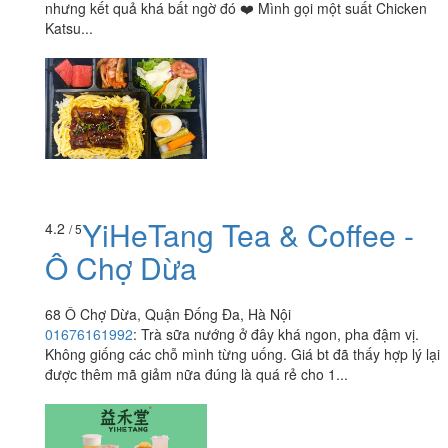
nhưng kết quả khá bất ngờ đó ❤️ Mình gọi một suất Chicken
Katsu...
YiHeTang Tea & Coffee -
4.2
/ 5
Ô Chợ Dừa
68 Ô Chợ Dừa, Quận Đống Đa, Hà Nội
01676161992
:
Trà sữa nướng ở đây khá ngon, pha đậm vị.
Không giống các chỗ mình từng uống. Giá bt đã thấy hợp lý lại
được thêm mã giảm nữa đúng là quá rẻ cho 1...