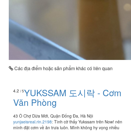
Các địa điểm hoặc sản phẩm khác có liên quan
YUKSSAM 도시락 - Cơm
4.2
/ 5
Văn Phòng
43 Ô Chợ Dừa Mới, Quận Đống Đa, Hà Nội
yunjaeisreal.rin.2198
:
Tình cờ thấy Yukssam trên Now! nên
mình đặt cơm về ăn trưa luôn. Mình không hy vọng nhiều