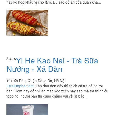
này ko hợp khẩu vị cho lắm. Dù sao đồ ăn của quán khá...
Yi He Kao Nai - Trà Sữa
3.4
/ 5
Nướng - Xã Đàn
191 Xã Đàn, Quận Đống Đa, Hà Nội
ultrakimphantom
:
Lần đầu đến đây thì thích cả trà cả ngừoi
bán. Hôm nay đến vì ăn măc xộc xệch hay sao mà trà thì thiếu
topping, ngừoi bán thì cũng chẳng vui vẻ :)) bảo...