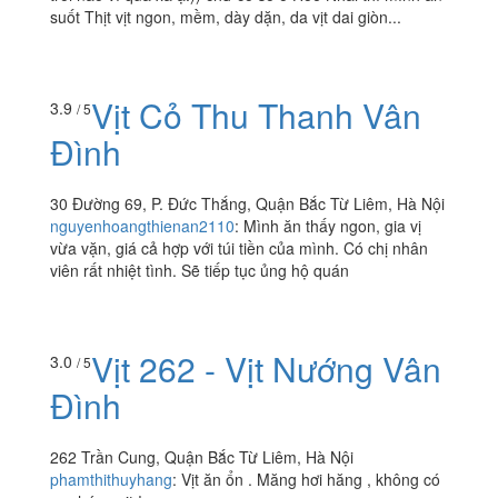
suốt Thịt vịt ngon, mềm, dày dặn, da vịt dai giòn...
Vịt Cỏ Thu Thanh Vân
3.9
/ 5
Đình
30 Đường 69, P. Đức Thắng, Quận Bắc Từ Liêm, Hà Nội
nguyenhoangthienan2110
:
Mình ăn thấy ngon, gia vị
vừa vặn, giá cả hợp với túi tiền của mình. Có chị nhân
viên rất nhiệt tình. Sẽ tiếp tục ủng hộ quán
Vịt 262 - Vịt Nướng Vân
3.0
/ 5
Đình
262 Trần Cung, Quận Bắc Từ Liêm, Hà Nội
phamthithuyhang
:
Vịt ăn ổn . Măng hơi hăng , không có