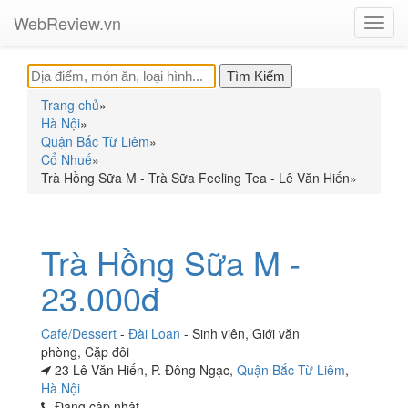
WebReview.vn
Toggl
navig
Trang chủ
»
Hà Nội
»
Quận Bắc Từ Liêm
»
Cổ Nhuế
»
Trà Hồng Sữa M - Trà Sữa Feeling Tea - Lê Văn Hiến
»
Trà Hồng Sữa M -
23.000đ
Café/Dessert
-
Đài Loan
-
Sinh viên
,
Giới văn
phòng
,
Cặp đôi
23 Lê Văn Hiến, P. Đông Ngạc,
Quận Bắc Từ Liêm
,
Hà Nội
Đang cập nhật