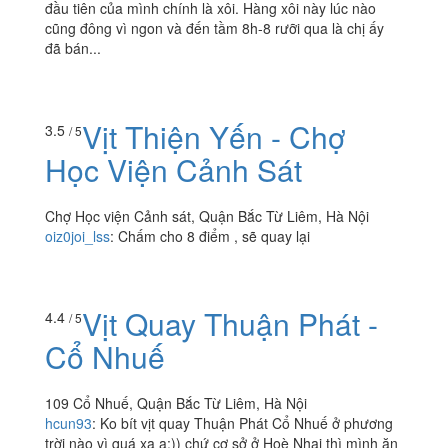
đầu tiên của mình chính là xôi. Hàng xôi này lúc nào
cũng đông vì ngon và đến tầm 8h-8 rưỡi qua là chị ấy
đã bán...
Vịt Thiện Yến - Chợ
3.5
/ 5
Học Viện Cảnh Sát
Chợ Học viện Cảnh sát, Quận Bắc Từ Liêm, Hà Nội
oiz0joi_lss
:
Chấm cho 8 điểm , sẽ quay lại
Vịt Quay Thuận Phát -
4.4
/ 5
Cổ Nhuế
109 Cổ Nhuế, Quận Bắc Từ Liêm, Hà Nội
hcun93
:
Ko bít vịt quay Thuận Phát Cổ Nhuế ở phương
trời nào vì quá xa ạ:)) chứ cơ sở ở Hoè Nhai thì mình ăn