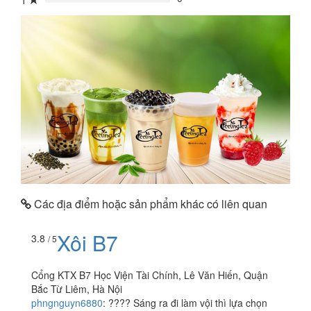
1
0%
Các địa điểm hoặc sản phẩm khác có liên quan
Xôi B7
3.8
/ 5
Cổng KTX B7 Học Viện Tài Chính, Lê Văn Hiến, Quận
Bắc Từ Liêm, Hà Nội
phngnguyn6880
:
???? Sáng ra đi làm vội thì lựa chọn