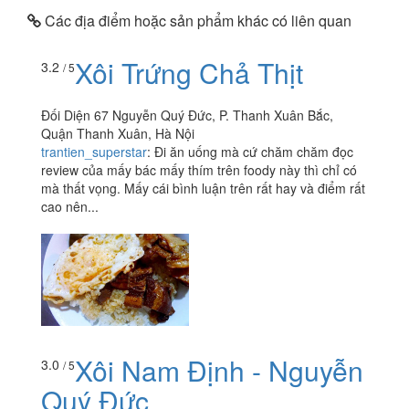
Các địa điểm hoặc sản phẩm khác có liên quan
Xôi Trứng Chả Thịt
3.2
/ 5
Đối Diện 67 Nguyễn Quý Đức, P. Thanh Xuân Bắc,
Quận Thanh Xuân, Hà Nội
trantien_superstar
:
Đi ăn uống mà cứ chăm chăm đọc
review của mấy bác mấy thím trên foody này thì chỉ có
mà thất vọng. Mấy cái bình luận trên rất hay và điểm rất
cao nên...
Xôi Nam Định - Nguyễn
3.0
/ 5
Quý Đức