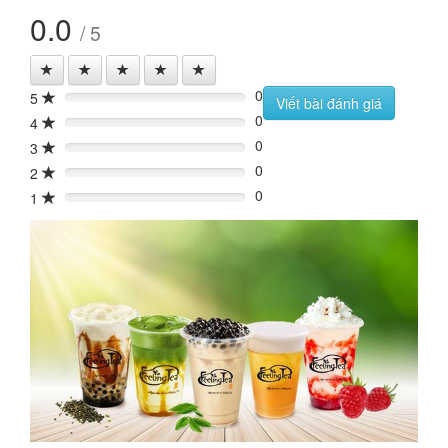
0.0
/ 5
0
5
0%
Viết bài đánh giá
0
4
0%
0
3
0%
0
2
0%
0
1
0%