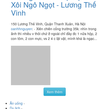
Virgo - Chè Một Vị &
3.0
/ 5
Xôi Ngô Ngọt - Lương Thế
Vinh
150 Lương Thế Vinh, Quận Thanh Xuân, Hà Nội
oanhhnguyen
:
- Xiên chiên cổng trường 35k: nhìn trong
ảnh thì nhiều v thôi chứ ở ngoài chỉ đầy đc 1 nửa hộp, 2
con tôm, 2 con mực, vs 2 4 c lặt vặt, mình khá là ngạc...
Xem thêm
Ăn uống
-
Du lịch
-
Cưới hỏi
-
Làm đẹp
-
Vui chơi
-