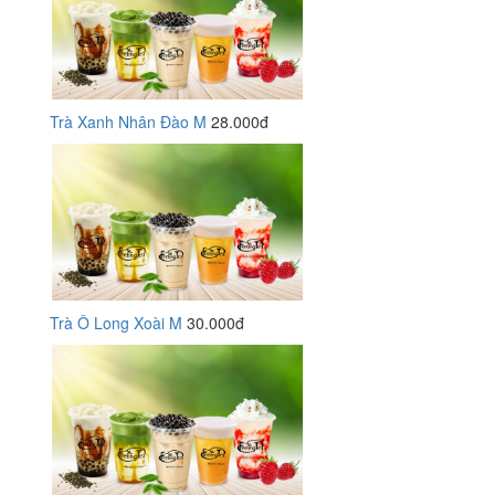
Trà Xanh Nhân Đào M
28.000đ
Trà Ô Long Xoài M
30.000đ