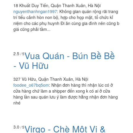
Vườn Hải Sản 88
4.0
/ 5
18 Khuất Duy Tiến, Quận Thanh Xuân, Hà Nội
nguyenthanhngan1997
:
Không gian quán rộng rãi trang
trí tiểu cảnh hòn non bộ, hợp cho họp mặt, tổ chức kỉ
niệm cho các phụ huynh Đi ăn cùng gia đình nên cũng b
giá cũng phải tầm...
Vua Quán - Bún Bề Bề
2.5
/ 5
- Vũ Hữu
327 Vũ Hữu, Quận Thanh Xuân, Hà Nội
foodee_o67bq5om
:
Nhận đơn hàng thì nhận lúc có ở
cửa hàng chứ làm a shipper đến xong k có ai ở cửa
hàng lần sau quán lưu ý làm được hẵng nhận đơn hàng
nhé