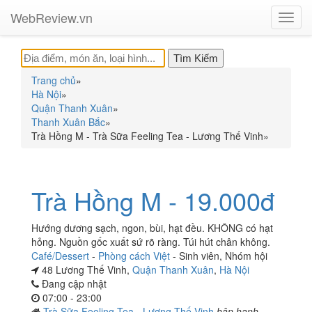
WebReview.vn
Toggl
navig
Trang chủ
»
Hà Nội
»
Quận Thanh Xuân
»
Thanh Xuân Bắc
»
Trà Hồng M - Trà Sữa Feeling Tea - Lương Thế Vinh
»
Trà Hồng M - 19.000đ
Hướng dương sạch, ngon, bùi, hạt đều. KHÔNG có hạt
hỏng. Nguồn gốc xuất sứ rõ ràng. Túi hút chân không.
Café/Dessert
-
Phòng cách Việt
-
Sinh viên
,
Nhóm hội
48 Lương Thế Vinh,
Quận Thanh Xuân
,
Hà Nội
Đang cập nhật
07:00 - 23:00
Trà Sữa Feeling Tea - Lương Thế Vinh
hân hạnh