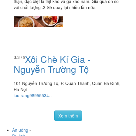
thận, đặc biệt là thịt kho và gà xào nấm. Giá quá ổn so
với chất lượng :3 Sẽ quay lại nhiều lần nữa
Xôi Chè Kí Gia -
3.3
/ 5
Nguyễn Trường Tộ
101 Nguyễn Trường Tộ, P. Quán Thánh, Quận Ba Đình,
Hà Nội
luutrang98955534
:
.