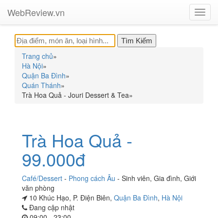
WebReview.vn
Toggl
navig
Trang chủ
»
Hà Nội
»
Quận Ba Đình
»
Quán Thánh
»
Trà Hoa Quả - Jouri Dessert & Tea
»
Trà Hoa Quả -
99.000đ
Café/Dessert
-
Phong cách Âu
-
Sinh viên
,
Gia đình
,
Giới
văn phòng
10 Khúc Hạo, P. Điện Biên,
Quận Ba Đình
,
Hà Nội
Đang cập nhật
09:00 - 23:00