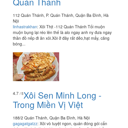
Quán Thánh
112 Quán Thánh, P. Quán Thánh, Quận Ba Đình, Hà
Nội
linhastrakhan
:
Xôi Thịt -112 Quán Thánh Tối muộn
muộn bụng lại réo lên thế là alo ngay anh ny đưa ngay
thần đồ nếp đi ăn xôi.Xôi ở đây rất dẻo,hạt mẩy, căng
bóng...
Xôi Sen Minh Long -
4.7
/ 5
Trong Miền Vị Việt
188/2 Quán Thánh, Quận Ba Đình, Hà Nội
gagagatgatzz
:
Xôi vò tuyệt ngon, quán đóng gói cẩn