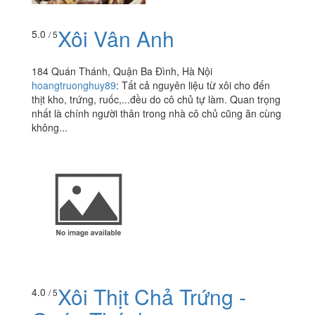
Xôi Vân Anh
5.0
/ 5
184 Quán Thánh, Quận Ba Đình, Hà Nội
hoangtruonghuy89
:
Tất cả nguyên liệu từ xôi cho đến
thịt kho, trứng, ruốc,...đều do cô chủ tự làm. Quan trọng
nhất là chính người thân trong nhà cô chủ cũng ăn cùng
không...
Xôi Thịt Chả Trứng -
4.0
/ 5