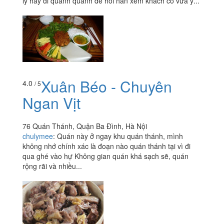
lý hay đi quanh quanh để hỏi han xem khách có vừa ý...
Xuân Béo - Chuyên
4.0
/ 5
Ngan Vịt
76 Quán Thánh, Quận Ba Đình, Hà Nội
chulymee
:
Quán này ở ngay khu quán thánh, mình
không nhớ chính xác là đoạn nào quán thánh tại vì đi
qua ghé vào hự Không gian quán khá sạch sẽ, quán
rộng rãi và nhiều...