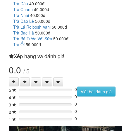
Trà Dâu
40.000đ
Trà Chanh
40.000đ
Trà Nhài
40.000đ
Trà Đào Lê
50.000đ
Trà Lá Roibosh Vani
50.000đ
Trà Bạc Hà
50.000đ
Trà Bá Tước Với Sữa
50.000đ
Trà Ổi
59.000đ
Xếp hạng và đánh giá
0.0
/ 5
0
5
0%
Viết bài đánh giá
0
4
0%
0
3
0%
0
2
0%
0
1
0%