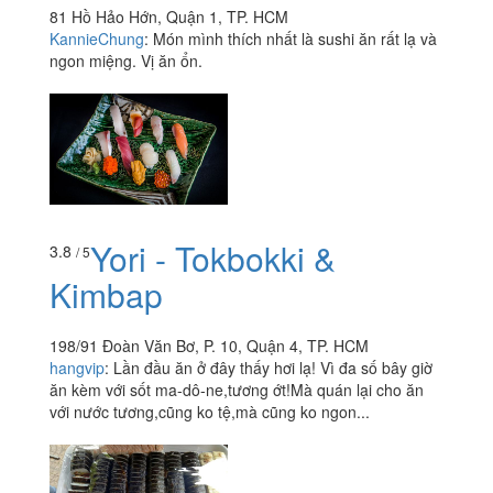
81 Hồ Hảo Hớn, Quận 1, TP. HCM
KannieChung
:
Món mình thích nhất là sushi ăn rất lạ và
ngon miệng. Vị ăn ổn.
Yori - Tokbokki &
3.8
/ 5
Kimbap
198/91 Đoàn Văn Bơ, P. 10, Quận 4, TP. HCM
hangvip
:
Lần đầu ăn ở đây thấy hơi lạ! Vì đa số bây giờ
ăn kèm với sốt ma-dô-ne,tương ớt!Mà quán lại cho ăn
với nước tương,cũng ko tệ,mà cũng ko ngon...