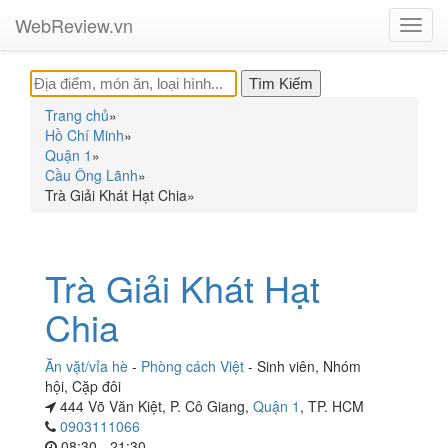
WebReview.vn
Toggl
navig
Trang chủ
»
Hồ Chí Minh
»
Quận 1
»
Cầu Ông Lãnh
»
Trà Giải Khát Hạt Chia
»
Trà Giải Khát Hạt
Chia
Ăn vặt/vỉa hè
-
Phòng cách Việt
-
Sinh viên
,
Nhóm
hội
,
Cặp đôi
444 Võ Văn Kiệt, P. Cô Giang,
Quận 1
, TP. HCM
0903111066
08:30 - 21:30