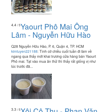
Yaourt Phô Mai Ông
4.4
/ 5
Lâm - Nguyễn Hữu Hào
Q28 Nguyễn Hữu Hào, P. 6, Quận 4, TP. HCM
kimtuyen221188
:
Tình cờ chiều cuối tuần đi làm về
ngang qua thấy mới khai trương cửa hàng bán Yaourt
Phô mai. Tạt vào mua ăn thử thì thấy rất giống vị như
lúc trước đã...
Xôi Cô Thu - Phan Văn
3.3
/ 5