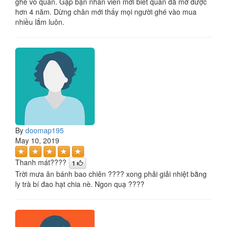
ghé vô quán. Gặp bạn nhân viên mới biết quán đã mở được
hơn 4 năm. Dừng chân mới thấy mọi người ghé vào mua
nhiều lắm luôn.
By
doomap195
May 10, 2019
Thanh mát????
1
Trời mưa ăn bánh bao chiên ???? xong phải giải nhiệt bằng
ly trà bí đao hạt chia nè. Ngon quạ ????