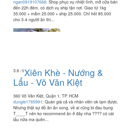
ngan0919107666
:
Shop phục vụ nhiệt tình, mở cửa bán
đến 22h đêm, có dịch vụ ship tận nơi. Giao từ 1kg
35.000 + mắm 25.000 + ship 25.000. Chỉ hết 85.000
cho 3-4 người ăn thì...
Xiên Khè - Nướng &
3.6
/ 5
Lẩu - Võ Văn Kiệt
360 Võ Văn Kiệt, Quận 1, TP. HCM
dungle1765991
:
Quán giá cả và nhân viên ok tạm được.
Nhưng thật sự đồ ăn ăn xong, về ai cũng bi đau bụng
T____T nên ko recommend ăn ở đây nha ???? có cái
lẩu nữa ma quên...