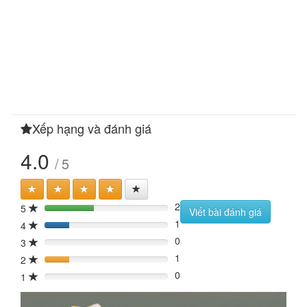
Xếp hạng và đánh giá
4.0
/ 5
2
5
40%
Viết bài đánh giá
1
4
20%
0
3
0%
1
2
20%
0
1
0%