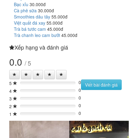
Bạc xỉu
30.000đ
Cà phê sữa
30.000đ
Smoothies dâu tây
55.000đ
Việt quất đá xay
55.000đ
Trà bá tước cam
45.000đ
Trà chanh leo cam bưởi
45.000đ
Xếp hạng và đánh giá
0.0
/ 5
0
5
0%
Viết bài đánh giá
0
4
0%
0
3
0%
0
2
0%
0
1
0%