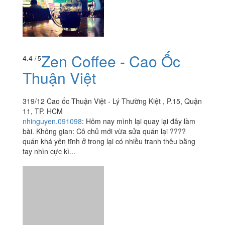
Zen Coffee - Cao Ốc
4.4
/ 5
Thuận Việt
319/12 Cao ốc Thuận Việt - Lý Thường Kiệt , P.15, Quận
11, TP. HCM
nhinguyen.091098
:
Hôm nay mình lại quay lại đây làm
bài. Không gian: Cô chủ mới vừa sửa quán lại ????
quán khá yên tĩnh ở trong lại có nhiều tranh thêu bằng
tay nhìn cực kì...
XPN Coffee & Tea
5.0
/ 5
319A13 Lý Thường Kiệt, P. 15, Quận 11, TP. HCM