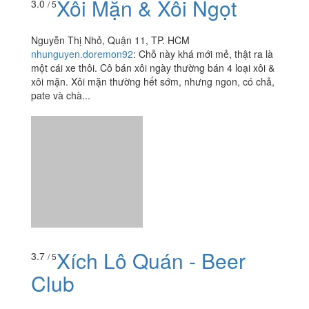
253 Lý Thường Kiệt, P. 15, Quận 11, TP. HCM
ngoisaotinhnghich19892000
:
Mình chỉ qua đây xem
không gian để đặt phòng cho công ty, xin góp một vài
hình ảnh để mọi ngừoi tham khảo nh
Vy Chu 999 Quán - Hải
3.5
/ 5
Sản Bình Dân
33 Đường Số 3 Cư Xá Lữ Gia, P. 15, Quận 11, TP. HCM
duyquang91
:
- Mình thấy quán thuộc dạng bình dân,
trong khu cư xá Lữ Gia. Quán nằm trên đường số 3,
cũng dễ tìm - Không gian quán nhỏ, không lớn lắm,