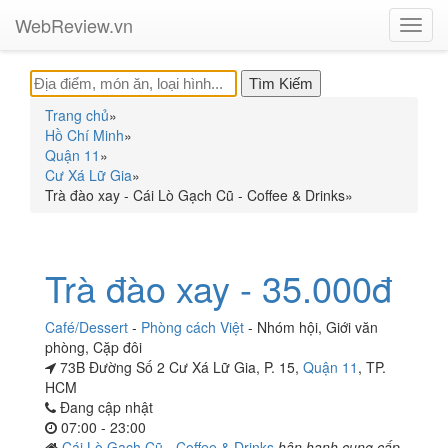
WebReview.vn
Toggl
navig
Trang chủ
»
Hồ Chí Minh
»
Quận 11
»
Cư Xá Lữ Gia
»
Trà đào xay - Cái Lò Gạch Cũ - Coffee & Drinks
»
Trà đào xay - 35.000đ
Café/Dessert
-
Phòng cách Việt
-
Nhóm hội
,
Giới văn
phòng
,
Cặp đôi
73B Đường Số 2 Cư Xá Lữ Gia, P. 15,
Quận 11
, TP.
HCM
Đang cập nhật
07:00 - 23:00
Cái Lò Gạch Cũ - Coffee & Drinks
hân hạnh cung cấp