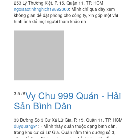
thích hợp đi nhóm...
Xem thêm
Ăn uống
-
Du lịch
-
Cưới hỏi
-
Làm đẹp
-
Vui chơi
-
Mua sắm
-
Giáo dục
-
Dịch vụ