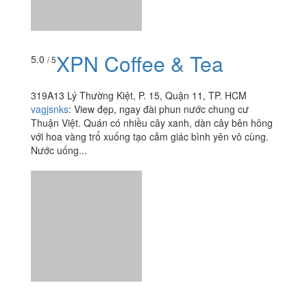
vagjsnks
:
View đẹp, ngay đài phun nước chung cư
Thuận Việt. Quán có nhiều cây xanh, dàn cây bên hông
với hoa vàng trổ xuống tạo cảm giác bình yên vô cùng.
Nước uống...
Xôi Mặn & Xôi Ngọt
3.0
/ 5
Nguyễn Thị Nhỏ, Quận 11, TP. HCM
nhunguyen.doremon92
:
Chỗ này khá mới mẻ, thật ra là
một cái xe thôi. Cô bán xôi ngày thường bán 4 loại xôi &
xôi mặn. Xôi mặn thường hết sớm, nhưng ngon, có chả,
pate và chà...
Xích Lô Quán - Beer
3.7
/ 5
Club