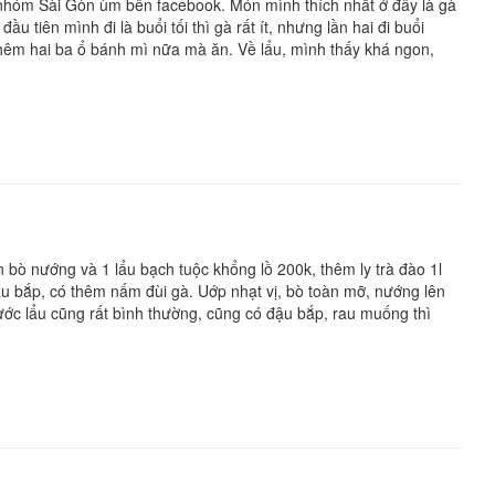
nhóm Sài Gòn ùm bên facebook. Món mình thích nhất ở đây là gà
tiên mình đi là buổi tối thì gà rất ít, nhưng lần hai đi buổi
 thêm hai ba ổ bánh mì nữa mà ăn. Về lẩu, mình thấy khá ngon,
bò nướng và 1 lẩu bạch tuộc khổng lồ 200k, thêm ly trà đào 1l
u bắp, có thêm nấm đùi gà. Uớp nhạt vị, bò toàn mỡ, nướng lên
ước lẩu cũng rất bình thường, cũng có đậu bắp, rau muống thì