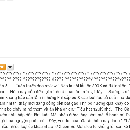
? ????̂́???? ????????̛́???? ????????????̂́???? ????????????̣̂???? 
̣̂???? ???? ????????̣???? đ????̃ ????????????̛̉ ????????????̛???
n 5] _ _Tuần trước đọc review " Nào là nồi lẩu ốc 399K có đủ loại ốc t
n. _Hôm nay bốn đứa tụi mình rủ nhau ăn trưa tại đây: _ Sương sươn
ìn không hấp dẫn lắm í nhưng khi xếp bò & các loại rau củ quả như đ
âm nhi thì thấy mới đáng đồng tiền bát gạo.Thịt bò nướng qua khay 
ừ thịt bò chảy ra nó thơm và ăn khá ghiền." Tiêu hết 129K nhé. _Thố G
ơm,nhìn hấp dẫn lắm luôn.Mỗi phần được tặng kèm một ổ bánh mì.Điề
ị gà hoà nguyện phô mai. _Đây, veddet của bữa ăn hôm nay, tada " #
 nhiều nhiều loại ốc khác nhau từ 2 con Sò Mai siêu to khổng lồ, xen k