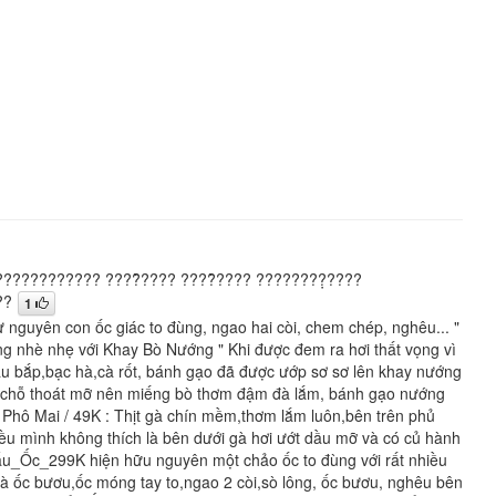
???????????? ????̂̀???? ????̂̀???? ????????̣????
??
1
ừ nguyên con ốc giác to đùng, ngao hai còi, chem chép, nghêu... "
g nhè nhẹ với Khay Bò Nướng " Khi được đem ra hơi thất vọng vì
ậu bắp,bạc hà,cà rốt, bánh gạo đã được ướp sơ sơ lên khay nướng
có chỗ thoát mỡ nên miếng bò thơm đậm đà lắm, bánh gạo nướng
à Phô Mai / 49K : Thịt gà chín mềm,thơm lắm luôn,bên trên phủ
u mình không thích là bên dưới gà hơi ướt dầu mỡ và có củ hành
Lẩu_Ốc_299K hiện hữu nguyên một chảo ốc to đùng với rất nhiều
ẽ là ốc bươu,ốc móng tay to,ngao 2 còi,sò lông, ốc bươu, nghêu bên