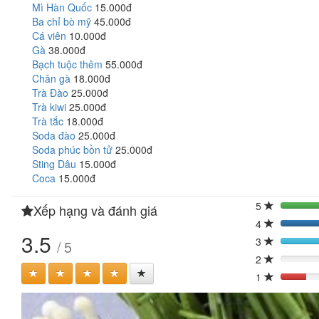
Mì Hàn Quốc
15.000đ
Ba chỉ bò mỹ
45.000đ
Cá viên
10.000đ
Gà
38.000đ
Bạch tuộc thêm
55.000đ
Chân gà
18.000đ
Trà Đào
25.000đ
Trà kiwi
25.000đ
Trà tắc
18.000đ
Soda đào
25.000đ
Soda phúc bồn tử
25.000đ
Sting Dâu
15.000đ
Coca
15.000đ
5
Xếp hạng và đánh giá
4
3.5
3
/ 5
40
2
0%
1
20%