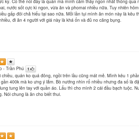
c kỳ. Có thể nói đây là quán mà mình cảm thấy ngon nhất thông qua 
i, nước sốt cực kì ngon, vừa ăn và phomai nhiều nữa. Tuy nhiên hôm đầu 
hiều gấp đôi chả hiểu tại sao nữa. Mỗi lần tụi mình ăn món này là kêu
nhiều, đi ăn 4 người với giá này là khá ổn và đủ no căng bụng.
 - Trần Phú
1
 chiều, quán ko quá đông, ngồi trên lầu cũng mát mẻ. Mình kêu 1 phần 
 gần 400k mà ko ưng ý lắm. Bò nướng nhìn rổ nhiều nhưng đa số là đậ
ung tung lên tay với quần áo. Lẩu thì cho mình 2 cái đầu bạch tuộc. N
 Nói chung là ăn cho biết thui.