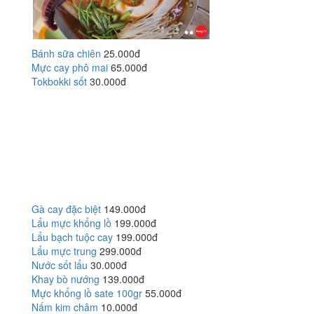
Bánh sữa chiên
25.000đ
Mực cay phô mai
65.000đ
Tokbokki sốt
30.000đ
Gà cay đặc biệt
149.000đ
Lẩu mực khổng lồ
199.000đ
Lẩu bạch tuộc cay
199.000đ
Lẩu mực trung
299.000đ
Nước sốt lẩu
30.000đ
Khay bò nướng
139.000đ
Mực khổng lồ sate 100gr
55.000đ
Nấm kim châm
10.000đ