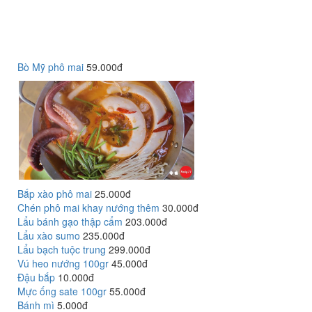
Bò Mỹ phô mai
59.000đ
Bắp xào phô mai
25.000đ
Chén phô mai khay nướng thêm
30.000đ
Lẩu bánh gạo thập cẩm
203.000đ
Lẩu xào sumo
235.000đ
Lẩu bạch tuộc trung
299.000đ
Vú heo nướng 100gr
45.000đ
Đậu bắp
10.000đ
Mực ống sate 100gr
55.000đ
Bánh mì
5.000đ