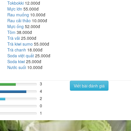
Tokbokki
12.000đ
Mực lớn
55.000đ
Rau muống
10.000đ
Rau cải thảo
10.000đ
Mực ống
52.000đ
Tôm
38.000đ
Trà vải
25.000đ
Trà kiwi sumo
55.000đ
Trà chanh
18.000đ
Soda việt quất
25.000đ
Soda kiwi
25.000đ
Nước suối
10.000đ
3
Viết bài đánh giá
60%
4
80%
2
%
0
1