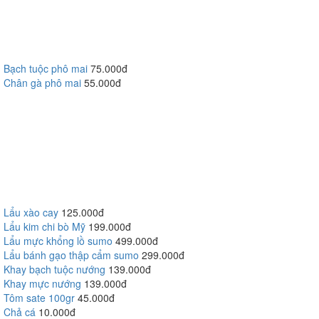
Bạch tuộc phô mai
75.000đ
Chân gà phô mai
55.000đ
Lẩu xào cay
125.000đ
Lẩu kim chi bò Mỹ
199.000đ
Lẩu mực khổng lồ sumo
499.000đ
Lẩu bánh gạo thập cẩm sumo
299.000đ
Khay bạch tuộc nướng
139.000đ
Khay mực nướng
139.000đ
Tôm sate 100gr
45.000đ
Chả cá
10.000đ