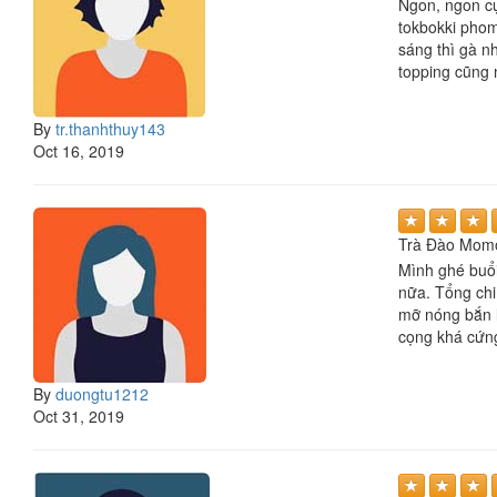
Ngon, ngon cự
tokbokki phoma
sáng thì gà n
topping cũng 
By
tr.thanhthuy143
Oct 16, 2019
Trà Đào Momo
Mình ghé buổi
nữa. Tổng chi
mỡ nóng bắn l
cọng khá cứng.
By
duongtu1212
Oct 31, 2019