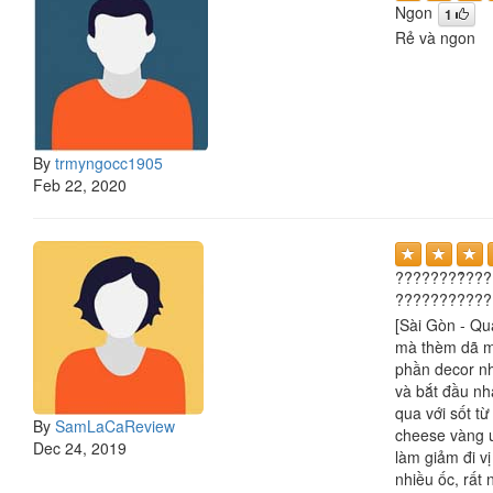
Ngon
1
Rẻ và ngon
By
trmyngocc1905
Feb 22, 2020
????????̂̉???
????????????
[Sài Gòn - Quậ
mà thèm dã ma
phần decor nh
và bắt đầu nh
qua với sốt t
By
SamLaCaReview
cheese vàng ư
Dec 24, 2019
làm giảm đi v
nhiều ốc, rất