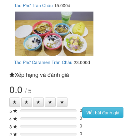
Tào Phớ Trân Châu
15.000đ
Tào Phớ Caramen Trân Châu
23.000đ
Xếp hạng và đánh giá
0.0
/ 5
0
5
0%
Viết bài đánh giá
0
4
0%
0
3
0%
0
2
0%