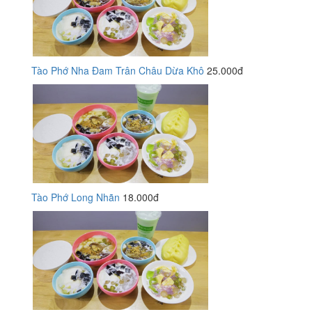
Tào Phớ Nha Đam Trân Châu Dừa Khô
25.000đ
Tào Phớ Long Nhãn
18.000đ