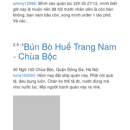
Vua Tào Phớ - Kem Ý
3.2
/ 5
AnAnGelato - Thái Hà
50 Thái Hà, Quận Đống Đa, Hà Nội
ammy12886
:
Mình vào quán lúc 22h tối 27/12, mình biết
giờ này là muộn nên đã hỏi trước nhân viên là còn bán
không, bạn nam bảo còn, xong mình order 1 tào phớ.
Và các...
Bún Bò Huế Trang Nam
2.5
/ 5
- Chùa Bộc
90 Ngõ 165 Chùa Bộc, Quận Đống Đa, Hà Nội
tuna160593
:
Hôm nay đặt ship quán này. Phải nói quá