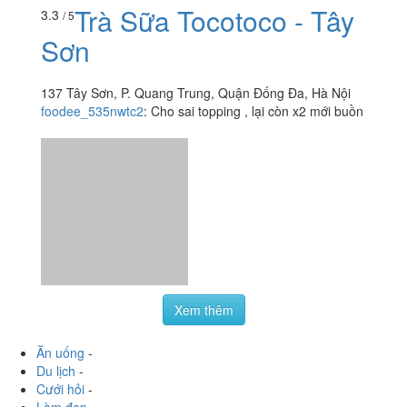
foodee_535nwtc2
:
Cho sai topping , lại còn x2 mới buồn
Xem thêm
Ăn uống
-
Du lịch
-
Cưới hỏi
-
Làm đẹp
-
Vui chơi
-
Mua sắm
-
Giáo dục
-
Dịch vụ