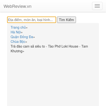
WebReview.vn
Toggl
navig
Trang chủ
»
Hà Nội
»
Quận Đống Đa
»
Chùa Bộc
»
Trà đào cam sả siêu to - Tào Phớ Loki House - Tam
Khương
»