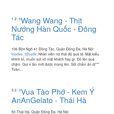
Wang Wang - Thịt
1.2
/ 5
Nướng Hàn Quốc - Đông
Tác
106 B24 Ngõ 41 Đông Tác, Quận Đống Đa, Hà Nội
foodee_ftjfua5k
:
Nhân viên nữ thái độ quá tệ. Mặt kiểu
khinh bỉ, muốn sút vô mặt khách hay gì. Đồ lên quá
chậm. Gọi n lần mới được mang lên. Sốt chấm ăn dị***
Toàn...