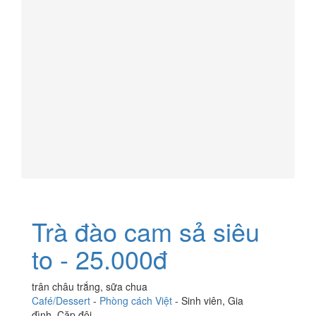
Trà đào cam sả siêu
to - 25.000đ
trân châu trắng, sữa chua
Café/Dessert
-
Phòng cách Việt
-
Sinh viên
,
Gia
đình
,
Cặp đôi