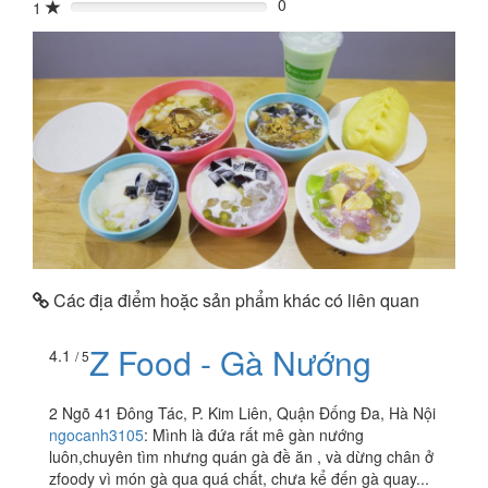
0
1
0%
Các địa điểm hoặc sản phẩm khác có liên quan
Z Food - Gà Nướng
4.1
/ 5
2 Ngõ 41 Đông Tác, P. Kim Liên, Quận Đống Đa, Hà Nội
ngocanh3105
:
Mình là đứa rất mê gàn nướng
luôn,chuyên tìm nhưng quán gà đề ăn , và dừng chân ở
zfoody vì món gà qua quá chất, chưa kể đến gà quay...