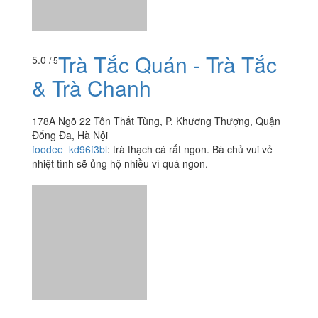
tệ, đau bụng luôn. Chán ko thể tả đc, nước dùng mà
như nước lọc. Mọi người tránh quán này ra nhé.
Trà Tắc Quán - Trà Tắc
5.0
/ 5
& Trà Chanh
178A Ngõ 22 Tôn Thất Tùng, P. Khương Thượng, Quận
Đống Đa, Hà Nội
foodee_kd96f3bl
:
trà thạch cá rất ngon. Bà chủ vui vẻ
nhiệt tình sẽ ủng hộ nhiều vì quá ngon.
Trà Sữa Tocotoco - Tây
3.3
/ 5
Sơn
137 Tây Sơn, P. Quang Trung, Quận Đống Đa, Hà Nội