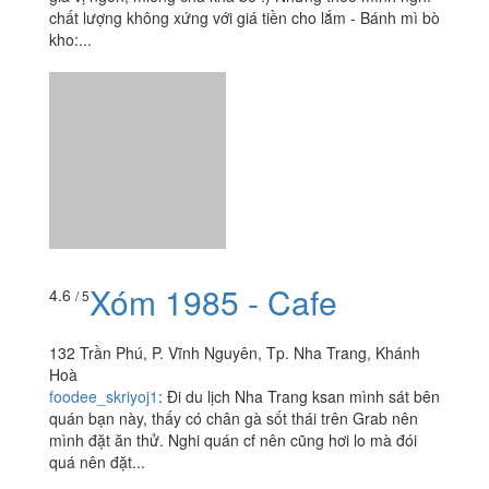
chất lượng không xứng với giá tiền cho lắm - Bánh mì bò
kho:...
Xóm 1985 - Cafe
4.6
/ 5
132 Trần Phú, P. Vĩnh Nguyên, Tp. Nha Trang, Khánh
Hoà
foodee_skriyoj1
:
Đi du lịch Nha Trang ksan mình sát bên
quán bạn này, thấy có chân gà sốt thái trên Grab nên
mình đặt ăn thử. Nghi quán cf nên cũng hơi lo mà đói
quá nên đặt...
Xinshiqi - Quang Trung
2.0
/ 5
108 Quang Trung, Tp. Nha Trang, Khánh Hoà
t.anh3010
:
Về hình thức thì vẫn đẹp như trước nhưng vị
thì nhạt như nước ốc, ngọt cũng k ngọt mùi xoài cũng k