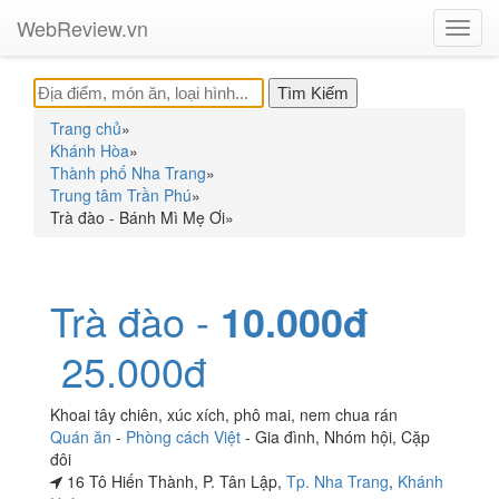
WebReview.vn
Toggl
navig
Trang chủ
»
Khánh Hòa
»
Thành phố Nha Trang
»
Trung tâm Trần Phú
»
Trà đào - Bánh Mì Mẹ Ơi
»
Trà đào -
10.000đ
25.000đ
Khoai tây chiên, xúc xích, phô mai, nem chua rán
Quán ăn
-
Phòng cách Việt
-
Gia đình
,
Nhóm hội
,
Cặp
đôi
16 Tô Hiến Thành, P. Tân Lập,
Tp. Nha Trang
,
Khánh