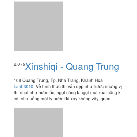
có, như uống một ly nước đá xay không vậy, quán...
Xí Quán - Hải Sản Tươi
2.9
/ 5
Sống
23 Trần Phú, P. Vĩnh Nguyên, Tp. Nha Trang, Khánh
Hoà
concubam
:
Phục vụ tệ, làm ăn ko chuyên nghiệp, giá
mắc gọi món đợi 1 tiếng vẫn chưa phục vụ , nhắc nhân
viên thì làm ngơ . Ăn xong mang túc chứ chả no