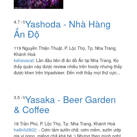
Yashoda - Nhà Hàng
4.7
/ 5
Ấn Độ
119 Nguyễn Thiện Thuật, P. Lộc Thọ, Tp. Nha Trang,
Khánh Hoà
kahavacat
:
Lần đầu tiên đi ăn đồ Ấn tại Nha Trang. Ko
thấy quán này được review nhiều trên foody nhưng thấy
được khen trên tripadviser. Đến mới thấy mọi thứ cực...
Yasaka - Beer Garden
3.5
/ 5
& Coffee
18 Trần Phú, P. Lộc Thọ, Tp. Nha Trang, Khánh Hoà
hailinh2802
:
- Cơm tấm sườn chả: cơm mềm, sườn ướp
gia vị ngon, miếng chả khá bé :) Nhưng theo mình nghĩ