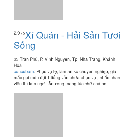
Xem thêm
Ăn uống
-
Du lịch
-
Cưới hỏi
-
Làm đẹp
-
Vui chơi
-
Mua sắm
-
Giáo dục
-
Dịch vụ