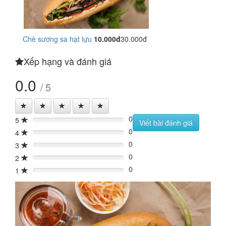
Chè sương sa hạt lựu
10.000đ
30.000đ
Xếp hạng và đánh giá
0.0
/ 5
0
5
0%
Viết bài đánh giá
0
4
0%
0
3
0%
0
2
0%
0
1
0%