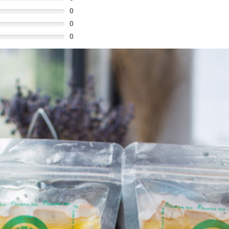
0
0
0