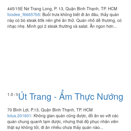
445/15E Nơ Trang Long, P. 13, Quận Bình Thạnh, TP. HCM
foodee_f66657b5
:
Buổi trưa không biết đi ăn đâu, thấy quán
này có bò steak 65k nên ghé ăn thử. Quán nhỏ dễ thương, có
nhạc nhẹ. Mình gọi 2 steak thường và salat. Ăn ngon hơn...
Út Trang - Ẩm Thực Nướng
1.0
/ 5
70 Bình Lợi, P.13, Quận Bình Thạnh, TP. HCM
lotus.201601
:
Không gian quán cũng được, đồ ăn so với các
quán chung quanh tạm được, nhưng thái độ phục nhân viên
thật sự không tốt, đi ăn nhiều chưa thấy quán nào...