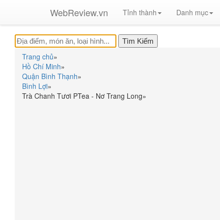
WebReview.vn
Tỉnh thành
Danh mục
Trang chủ
»
Hồ Chí Minh
»
Quận Bình Thạnh
»
Bình Lợi
»
Trà Chanh Tươi PTea - Nơ Trang Long
»