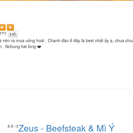
???
1
 nên ra mua uống hoài . Chanh đào ở đây là best nhất ấy ạ, chua chua
. Nchung hài lòng ❤️
Zeus - Beefsteak & Mì Ý
4.0
/ 5