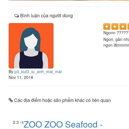
Bình luận của người dùng
Ngonn ?????
Ngon, gần nhà
ngon lắmmmm 
By
p3_kut3_iu_anh_mai_mai
Nov 11, 2018
Các địa điểm hoặc sản phẩm khác có liên quan
ZOO ZOO Seafood -
2.3
/ 5