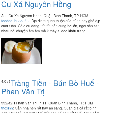
Cư Xá Nguyên Hồng
A26 Cư Xá Nguyên Hồng, Quận Bình Thạnh, TP. HCM
foodee_b68d3f92
:
Địa điểm quen thuộc của mình hay ghé dịp
cuối tuần. Có điều đang ******** nên cũng hơi ớn, ngồi sân sát
nhau nói chuyện ầm ầm mà k thấy ai đeo khẩu trang,...
Tràng Tiền - Bún Bò Huế -
4.0
/ 5
Phan Văn Trị
332/42H Phan Văn Trị, P. 11, Quận Bình Thạnh, TP. HCM
thoxinh
:
Gần nhà nên rất hay ăn sáng. Quán giá cả rất bình
dân. Chị chủ là người Huế gốc nên nấu ăn rất Huế. Mình cảm