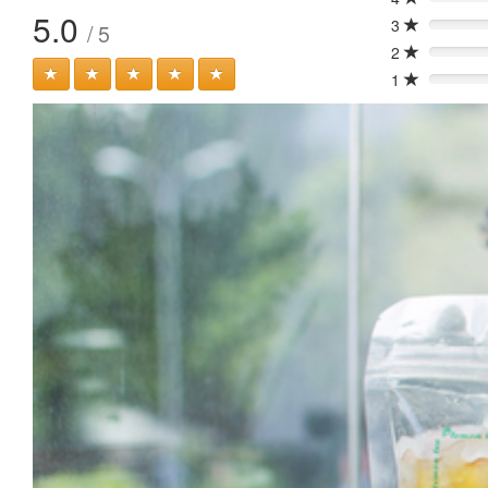
0%
5.0
3
/ 5
0%
2
0%
1
0%