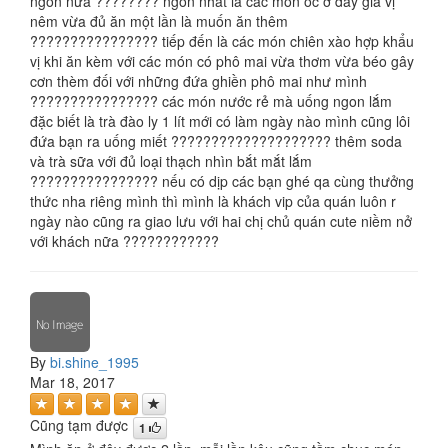
ngon nữa ???????? ngon nhất là các món ốc ở đây gia vị
nêm vừa đủ ăn một lần là muốn ăn thêm
???????????????? tiếp đến là các món chiên xào hợp khẩu
vị khi ăn kèm với các món có phô mai vừa thơm vừa béo gây
cơn thèm đối với những đứa ghiền phô mai như mình
???????????????? các món nước rẻ mà uống ngon lắm
đặc biết là trà đào ly 1 lít mới có làm ngày nào mình cũng lôi
đứa bạn ra uống miết ???????????????????? thêm soda
và trà sữa với đủ loại thạch nhìn bắt mắt lắm
???????????????? nếu có dịp các bạn ghé qa cùng thưởng
thức nha riêng mình thì mình là khách vip của quán luôn r
ngày nào cũng ra giao lưu với hai chị chủ quán cute niềm nở
với khách nữa ????????????
By
bi.shine_1995
Mar 18, 2017
Cũng tạm được
1