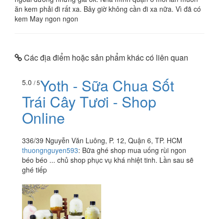
ăn kem phải đi rất xa. Bây giờ không cần đi xa nữa. Vì đã có
kem May ngon ngon
Các địa điểm hoặc sản phẩm khác có liên quan
Yoth - Sữa Chua Sốt
5.0
/ 5
Trái Cây Tươi - Shop
Online
336/39 Nguyễn Văn Luông, P. 12, Quận 6, TP. HCM
thuongnguyen593
:
Bữa ghé shop mua uống rùi ngon
béo béo ... chủ shop phục vụ khá nhiệt tinh. Lần sau sẽ
ghé tiếp