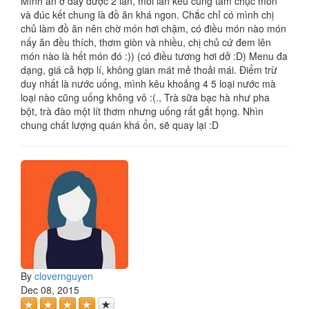
Mình ăn ở đây được 2 lần, mỗi lần kêu cũng tầm chục món
và đúc kết chung là đồ ăn khá ngon. Chắc chỉ có mình chị
chủ làm đồ ăn nên chờ món hơi chậm, có điều món nào món
nấy ăn đều thích, thơm giòn và nhiều, chị chủ cứ đem lên
món nào là hết món đó :)) (có điều tương hơi dở :D) Menu đa
dạng, giá cả hợp lí, không gian mát mẻ thoải mái. Điểm trừ
duy nhất là nước uống, mình kêu khoảng 4 5 loại nước mà
loại nào cũng uống không vô :(., Trà sữa bạc hà như pha
bột, trà đào một lít thơm nhưng uống rất gắt họng. Nhìn
chung chất lượng quán khá ổn, sẽ quay lại :D
By
clovernguyen
Dec 08, 2015