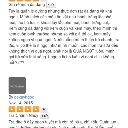
Giá rẻ món đa dạng
1
Tuy là quán lề đường nhưng thực đơn rất đa dạng và khá
ngon. Mính thích các món ăn vặt như bánh tráng lắc phô
mai, tàu hũ fushi, khoai tây lắc phô mai, bánh trứng cút,...
Kem cũng đa dạng với kem cuộn và kem mây, theo mình thì
kem cuộn bình thường nhưng so với giá thì ok, kem mây
không ngon vì quá ngọt. Nước uống mình thích trà chanh, trà
tắc, vì có thể là ít ngọt như mình muốn, các món trà sữa đều
không thích vì quá ngọt, phải nói là QUÁ NGỌT luôn, mình
gọi trà sữa thái uống 1 ngụm là bỏ luôn vì ngọt chịu không
nổi ????
By
pekayngoc
Nov 14, 2015
Trà Chanh Nhoy
1
Trà đào ở đây ngon tuyệt mà còn rẻ nữa, chỉ 15k. Quán tuy
ngoài đường nhưng giá ok. Nhà mình quận 6 mỗi lần muốn