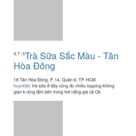
Trà Sữa Sắc Màu - Tân
3.7
/ 5
Hòa Đông
18 Tân Hòa Đông, P. 14, Quận 6, TP. HCM
huynbibi
:
trà sữa ở đây cũng đc nhiều topping không
gian k rộng lắm bên trong hơi nắng giá cả Ok
Trà Sữa Như
4.0
/ 5
511 Bến Phú Lâm, P. 9, Quận 6, TP. HCM