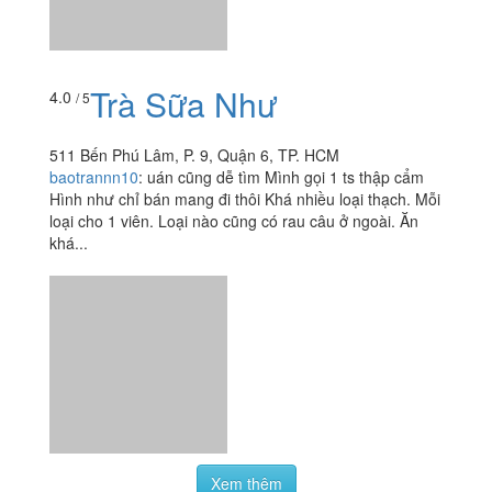
baotrannn10
:
uán cũng dễ tìm Mình gọi 1 ts thập cẩm
Hình như chỉ bán mang đi thôi Khá nhiều loại thạch. Mỗi
loại cho 1 viên. Loại nào cũng có rau câu ở ngoài. Ăn
khá...
Xem thêm
Ăn uống
-
Du lịch
-
Cưới hỏi
-
Làm đẹp
-
Vui chơi
-
Mua sắm
-