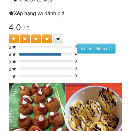
Xếp hạng và đánh giá
4.0
/ 5
0
5
0%
Viết bài đánh giá
4
4
80%
0
3
0%
0
2
0%
0
1
0%