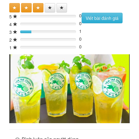
0
5
0%
Viết bài đánh giá
0
4
0%
1
3
20%
0
2
0%
0
1
0%