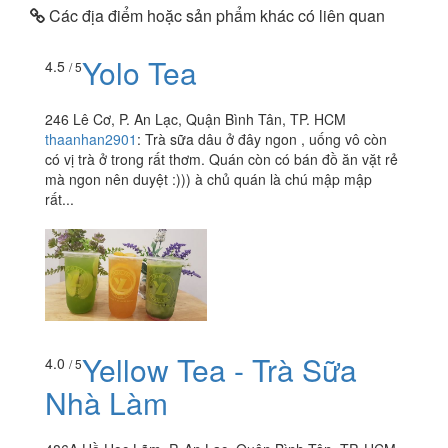
Các địa điểm hoặc sản phẩm khác có liên quan
Yolo Tea
4.5
/ 5
246 Lê Cơ, P. An Lạc, Quận Bình Tân, TP. HCM
thaanhan2901
:
Trà sữa dâu ở đây ngon , uống vô còn
có vị trà ở trong rất thơm. Quán còn có bán đồ ăn vặt rẻ
mà ngon nên duyệt :))) à chủ quán là chú mập mập
rất...
Yellow Tea - Trà Sữa
4.0
/ 5
Nhà Làm