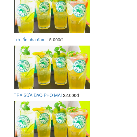
Trà tắc nha đam
15.000đ
TRÀ SỮA ĐÀO PHÔ MAI
22.000đ