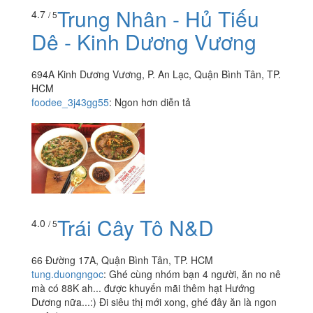
Trung Nhân - Hủ Tiếu
4.7
/ 5
Dê - Kinh Dương Vương
694A Kinh Dương Vương, P. An Lạc, Quận Bình Tân, TP.
HCM
foodee_3j43gg55
:
Ngon hơn diễn tả
Trái Cây Tô N&D
4.0
/ 5
66 Đường 17A, Quận Bình Tân, TP. HCM
tung.duongngoc
:
Ghé cùng nhóm bạn 4 người, ăn no nê
mà có 88K ah... được khuyến mãi thêm hạt Hướng
Dương nữa...:) Đi siêu thị mới xong, ghé đây ăn là ngon