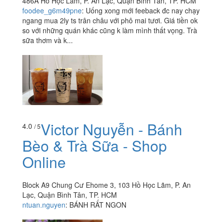
486A Hồ Học Lãm, P. An Lạc, Quận Bình Tân, TP. HCM
foodee_g6m49pne
:
Uống xong mới feeback đc nay chạy
ngang mua 2ly ts trân châu với phô mai tươi. Giá tiền ok
so với những quán khác cũng k làm mình thất vọng. Trà
sữa thơm và k...
Victor Nguyễn - Bánh
4.0
/ 5
Bèo & Trà Sữa - Shop
Online
Block A9 Chung Cư Ehome 3, 103 Hồ Học Lãm, P. An
Lạc, Quận Bình Tân, TP. HCM
ntuan.nguyen
:
BÁNH RẤT NGON