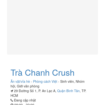
Trà Chanh Crush
Ăn vặt/vỉa hè
-
Phòng cách Việt
-
Sinh viên
,
Nhóm
hội
,
Giới văn phòng
29 Đường Số 1, P. An Lạc A,
Quận Bình Tân
, TP.
HCM
Đang cập nhật
09:00 - 22:00