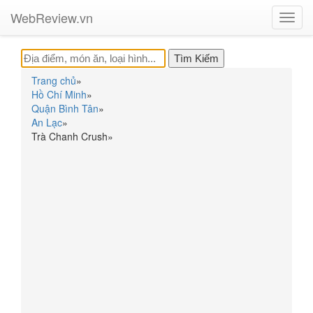
WebReview.vn
Toggl
navig
Trang chủ
»
Hồ Chí Minh
»
Quận Bình Tân
»
An Lạc
»
Trà Chanh Crush
»