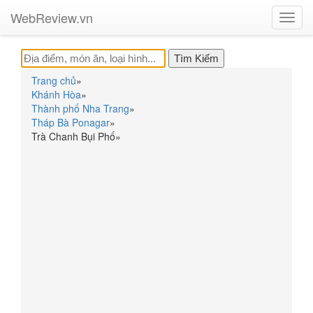
WebReview.vn
Toggl
navig
Trang chủ
»
Khánh Hòa
»
Thành phố Nha Trang
»
Tháp Bà Ponagar
»
Trà Chanh Bụi Phố
»