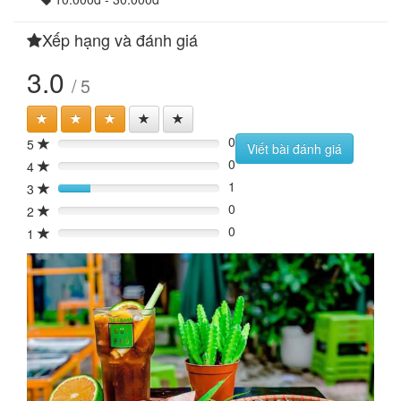
Xếp hạng và đánh giá
3.0
/ 5
0
5
0%
Viết bài đánh giá
0
4
0%
1
3
20%
0
2
0%
0
1
0%