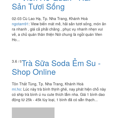
Sản Tươi Sống
02-03 Cù Lao Hạ, Tp. Nha Trang, Khánh Hoà
ngotam91
:
View biển mát mẻ, hải sản tươi sống, món ăn
ra nhanh , giá cả phải chăng , phục vụ nhanh nhẹn vui
vẻ, a chủ quán thân thiện Nói chung là ngồi quán Vien
Ho...
Trà Sữa Soda Ẻm Su -
3.6
/ 5
Shop Online
Tôn Thất Tùng, Tp. Nha Trang, Khánh Hoà
mi.ho
:
Lúc này trà bình thịnh ghê, nay phát hiện chỗ này
có ship trà bình ú nu cute thích lắm nha. Giá 1 bình dao
động từ 25k - 45k tùy loại, 1 bình đã có sẵn thạch...