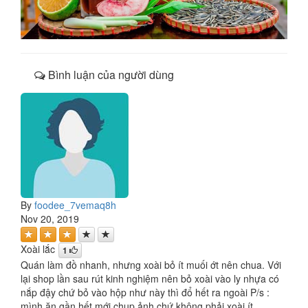
Bình luận của người dùng
By
foodee_7vemaq8h
Nov 20, 2019
Xoài lắc
1
Quán làm đồ nhanh, nhưng xoài bỏ ít muối ớt nên chua. Với
lại shop lần sau rút kinh nghiệm nên bỏ xoài vào ly nhựa có
nắp đậy chứ bỏ vào hộp như này thì đổ hết ra ngoài P/s :
mình ăn gần hết mới chụp ảnh chứ không phải xoài ít