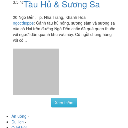
Tàu Hủ & Sương Sa
3.5
/ 5
20 Ngô Đến, Tp. Nha Trang, Khánh Hoà
ngocdiepps
:
Gánh tàu hủ nóng, sương sâm và sương sa
của cô Hai trên đường Ngô Đến chắc đã quá quen thuộc
với người dân quanh khu vực này. Cô ngồi chung hàng
với cô...
Xem thêm
Ăn uống
-
Du lịch
-
Cưới hỏi
-