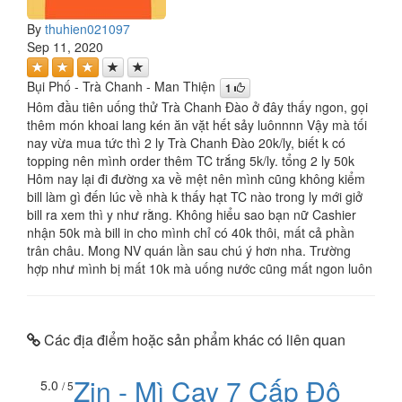
By
thuhien021097
Sep 11, 2020
Bụi Phố - Trà Chanh - Man Thiện
1
Hôm đầu tiên uống thử Trà Chanh Đào ở đây thấy ngon, gọi
thêm món khoai lang kén ăn vặt hết sảy luônnnn Vậy mà tối
nay vừa mua tức thì 2 ly Trà Chanh Đào 20k/ly, biết k có
topping nên mình order thêm TC trắng 5k/ly. tổng 2 ly 50k
Hôm nay lại đi đường xa về mệt nên mình cũng không kiểm
bill làm gì đến lúc về nhà k thấy hạt TC nào trong ly mới giở
bill ra xem thì y như rằng. Không hiểu sao bạn nữ Cashier
nhận 50k mà bill in cho mình chỉ có 40k thôi, mất cả phần
trân châu. Mong NV quán lần sau chú ý hơn nha. Trường
hợp như mình bị mất 10k mà uống nước cũng mất ngon luôn
Các địa điểm hoặc sản phẩm khác có liên quan
Zin - Mì Cay 7 Cấp Độ
5.0
/ 5