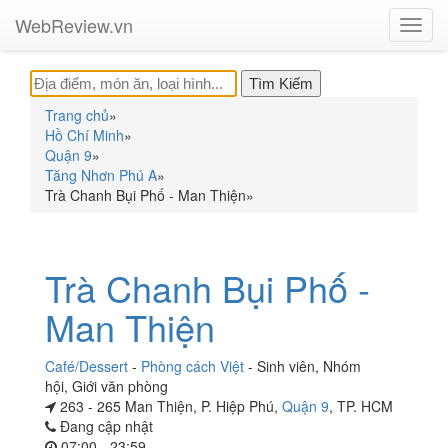
WebReview.vn
Toggl
navig
Trang chủ
»
Hồ Chí Minh
»
Quận 9
»
Tăng Nhơn Phú A
»
Trà Chanh Bụi Phố - Man Thiện
»
Trà Chanh Bụi Phố -
Man Thiện
Café/Dessert
-
Phòng cách Việt
-
Sinh viên
,
Nhóm
hội
,
Giới văn phòng
263 - 265 Man Thiện, P. Hiệp Phú,
Quận 9
, TP. HCM
Đang cập nhật
07:00 - 23:59