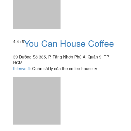
Yokan Tea Coffee
4.5
/ 5
15 Đường Số 385, Quận 9, TP. HCM
ttvy98
:
Quán rộng vừa, dễ tìm từ đầu đường 385 đi vào
1 khúc nhìn bên tay trái, quán có gác nhỏ, buổi trưa nên
trên gác hơi nóng. Nhân viên vui tính, khách vô mà...