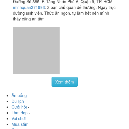
Ăn uống
-
Du lịch
-
Cưới hỏi
-
Làm đẹp
-
Vui chơi
-
Mua sắm
-
Giáo dục
-
Dịch vụ