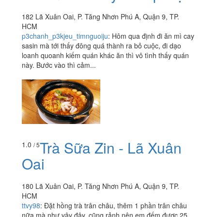
182 Lã Xuân Oai, P. Tăng Nhơn Phú A, Quận 9, TP.
HCM
p3chanh_p3kjeu_timnguoiju
:
Hôm qua định đi ăn mì cay
sasin mà tới thấy đông quá thành ra bỏ cuộc, đi dạo
loanh quoanh kiếm quán khác ăn thì vô tình thấy quán
này. Bước vào thì cảm...
Trà Sữa Zin - Lã Xuân
1.0
/ 5
Oai
180 Lã Xuân Oai, P. Tăng Nhơn Phú A, Quận 9, TP.
HCM
ttvy98
:
Đặt hồng trà trân châu, thêm 1 phần trân châu
nữa mà như vậy đây, cũng rảnh nên em đếm được 25