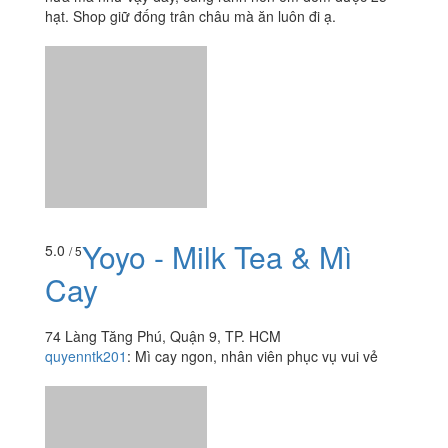
hạt. Shop giữ đống trân châu mà ăn luôn đi ạ.
Yoyo - Milk Tea & Mì
5.0
/ 5
Cay
74 Làng Tăng Phú, Quận 9, TP. HCM
quyenntk201
:
Mì cay ngon, nhân viên phục vụ vui vẻ
You Can House Coffee
4.4
/ 5
39 Đường Số 385, P. Tăng Nhơn Phú A, Quận 9, TP.
HCM
thienvq.it
:
Quán sài ly của the coffee house :v