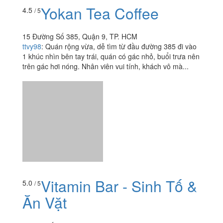
Vitamin Bar - Sinh Tố &
5.0
/ 5
Ăn Vặt
Đường Số 385, P. Tăng Nhơn Phú A, Quận 9, TP. HCM
minhquan371993
:
2 bạn chủ quán dễ thương. Ngay trục
đường sinh viên. Thức ăn ngon, tự làm hết nên mình
thấy cũng an tâm
Xem thêm