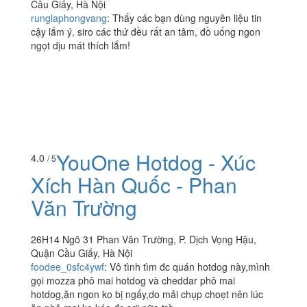
Cầu Giấy, Hà Nội
runglaphongvang
:
Thấy các bạn dùng nguyên liệu tin
cậy lắm ý, siro các thứ đều rất an tâm, đồ uống ngon
ngọt dịu mát thích lắm!
YouOne Hotdog - Xúc
4.0
/ 5
Xích Hàn Quốc - Phan
Văn Trường
26H14 Ngõ 31 Phan Văn Trường, P. Dịch Vọng Hậu,
Quận Cầu Giấy, Hà Nội
foodee_0sfc4ywf
:
Vô tình tìm đc quán hotdog này,mình
gọi mozza phô mai hotdog và cheddar phô mai
hotdog,ăn ngon ko bị ngấy,do mải chụp choẹt nên lúc