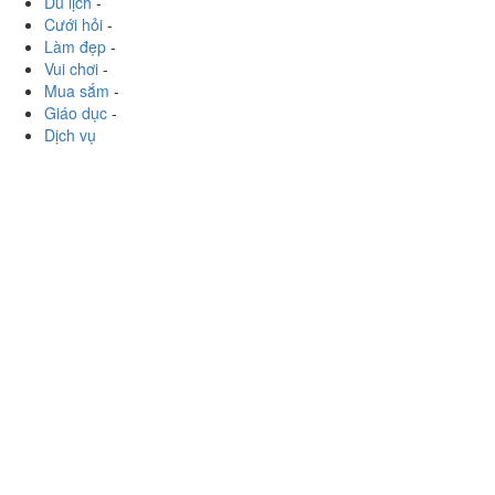
Xem thêm
Ăn uống
-
Du lịch
-
Cưới hỏi
-
Làm đẹp
-
Vui chơi
-
Mua sắm
-
Giáo dục
-
Dịch vụ