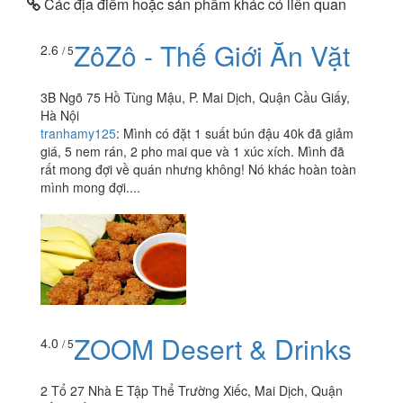
Các địa điểm hoặc sản phẩm khác có liên quan
ZôZô - Thế Giới Ăn Vặt
2.6
/ 5
3B Ngõ 75 Hồ Tùng Mậu, P. Mai Dịch, Quận Cầu Giấy,
Hà Nội
tranhamy125
:
Mình có đặt 1 suất bún đậu 40k đã giảm
giá, 5 nem rán, 2 pho mai que và 1 xúc xích. Mình đã
rất mong đợi về quán nhưng không! Nó khác hoàn toàn
mình mong đợi....
ZOOM Desert & Drinks
4.0
/ 5
2 Tổ 27 Nhà E Tập Thể Trường Xiếc, Mai Dịch, Quận