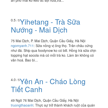
ăn phô mai ko kéo đc sợi nữa,trà...
Yihetang - Trà Sữa
0.5
/ 5
Nướng - Mai Dịch
75 Mai Dịch, P. Mai Dịch, Quận Cầu Giấy, Hà Nội
ngomyanh.711
:
Sữa nồng vị ông thọ. Trân châu cứng
như đá. Ship qua foodynow ko có bill. Hồng trà sữa chịn
topping hạt socola mà có mỗi trà ko. Làm ăn không có
văn hoá. Bao bì...
Yên An - Cháo Lòng
4.0
/ 5