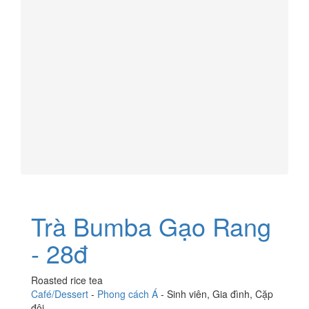
Trà Bumba Gạo Rang
- 28đ
Roasted rice tea
Café/Dessert
-
Phong cách Á
-
Sinh viên
,
Gia đình
,
Cặp
đôi