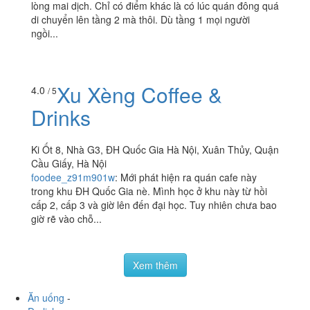
Tiết Canh
49 Ngõ 76 Mai Dịch, Quận Cầu Giấy, Hà Nội
truongthaoanh
:
Thực sự trở thành khách ruột của quán
lòng mai dịch. Chỉ có điểm khác là có lúc quán đông quá
di chuyển lên tầng 2 mà thôi. Dù tầng 1 mọi người
ngồi...
Xu Xèng Coffee &
4.0
/ 5
Drinks
Ki Ốt 8, Nhà G3, ĐH Quốc Gia Hà Nội, Xuân Thủy, Quận
Cầu Giấy, Hà Nội
foodee_z91m901w
:
Mới phát hiện ra quán cafe này
trong khu ĐH Quốc Gia nè. Mình học ở khu này từ hồi
cấp 2, cấp 3 và giờ lên đến đại học. Tuy nhiên chưa bao
giờ rẽ vào chỗ...