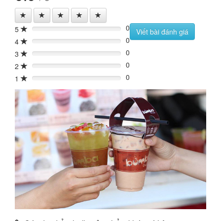
0
5
0%
Viết bài đánh giá
0
4
0%
0
3
0%
0
2
0%
0
1
0%