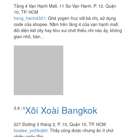
Tầng 4 Vạn Hạnh Mall, 11 Sư Vạn Hạnh, P. 12, Quận
10, TP. HCM
hong_hanh4321
:
Ghé yogen fruz với bà chị, sử dụng
code của shopee. Nằm trên tầng 4 của vạn hạnh mall,
đối diện kid city hay khu vui chơi thiếu nhi nào ấy, không
gian nhỏ, bàn...
Xôi Xoài Bangkok
3.6
/ 5
227 Đường 3 tháng 2, P. 10, Quận 10, TP. HCM
foodee_yo05oj60
:
Thấy cũng được nhưng ăn ít chứ
nhiều ngấy lắm