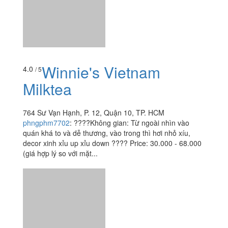
Winnie's Vietnam
4.0
/ 5
Milktea
764 Sư Vạn Hạnh, P. 12, Quận 10, TP. HCM
phngphm7702
:
????Không gian: Từ ngoài nhìn vào
quán khá to và dễ thương, vào trong thì hơi nhỏ xíu,
decor xinh xỉu up xỉu down ???? Price: 30.000 - 68.000
(giá hợp lý so với mặt...