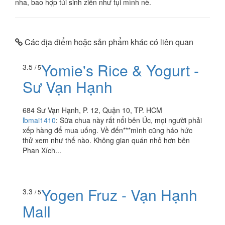
nha, bao hợp túi sinh ziên như tụi mình nè.
Các địa điểm hoặc sản phẩm khác có liên quan
Yomie's Rice & Yogurt -
3.5
/ 5
Sư Vạn Hạnh
684 Sư Vạn Hạnh, P. 12, Quận 10, TP. HCM
lbmai1410
:
Sữa chua này rất nổi bên Úc, mọi người phải
xếp hàng để mua uống. Về đến***mình cũng háo hức
thử xem như thế nào. Không gian quán nhỏ hơn bên
Phan Xích...
Yogen Fruz - Vạn Hạnh
3.3
/ 5
Mall