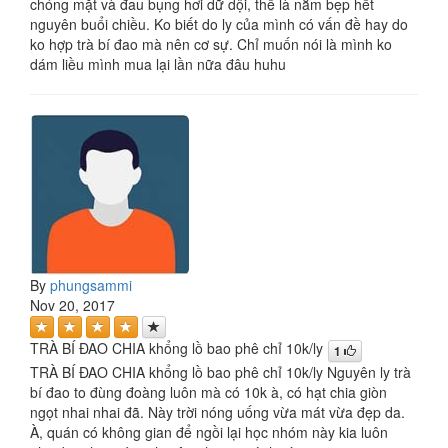
chóng mặt và đau bụng hơi dữ dội, thế là nằm bẹp hết
nguyên buổi chiều. Ko biết do ly của mình có vấn đề hay do
ko hợp trà bí đao mà nên cơ sự. Chỉ muốn nói là mình ko
dám liều mình mua lại lần nữa đâu huhu
By
phungsammi
Nov 20, 2017
TRÀ BÍ ĐAO CHIA khổng lồ bao phê chỉ 10k/ly
1
TRÀ BÍ ĐAO CHIA khổng lồ bao phê chỉ 10k/ly Nguyên ly trà
bí đao to đùng đoàng luôn mà có 10k à, có hạt chia giòn
ngọt nhai nhai đã. Này trời nóng uống vừa mát vừa đẹp da.
À, quán có không gian để ngồi lại học nhóm này kia luôn