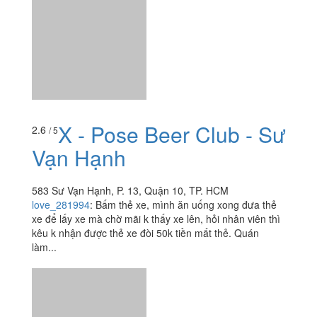
X - Pose Beer Club - Sư
2.6
/ 5
Vạn Hạnh
583 Sư Vạn Hạnh, P. 13, Quận 10, TP. HCM
love_281994
:
Bấm thẻ xe, mình ăn uống xong đưa thẻ
xe để lấy xe mà chờ mãi k thấy xe lên, hỏi nhân viên thì
kêu k nhận được thẻ xe đòi 50k tiền mất thẻ. Quán
làm...