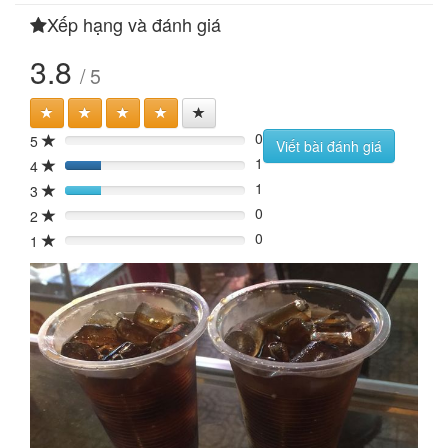
Xếp hạng và đánh giá
3.8
/ 5
0
5
0%
Viết bài đánh giá
1
4
20%
1
3
20%
0
2
0%
0
1
0%