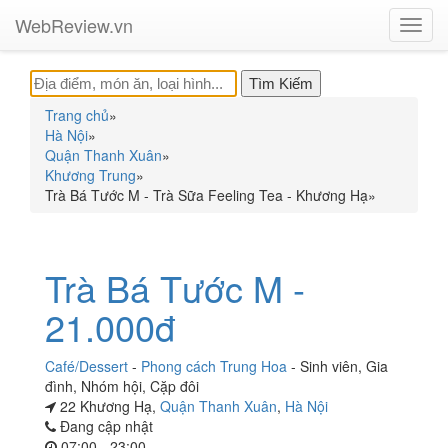
WebReview.vn
Toggl
navig
Trang chủ
»
Hà Nội
»
Quận Thanh Xuân
»
Khương Trung
»
Trà Bá Tước M - Trà Sữa Feeling Tea - Khương Hạ
»
Trà Bá Tước M -
21.000đ
Café/Dessert
-
Phong cách Trung Hoa
-
Sinh viên
,
Gia
đình
,
Nhóm hội
,
Cặp đôi
22 Khương Hạ,
Quận Thanh Xuân
,
Hà Nội
Đang cập nhật
07:00 - 23:00