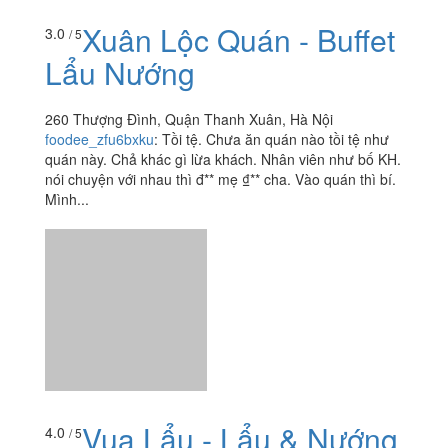
Xuân Lộc Quán - Buffet
3.0
/ 5
Lẩu Nướng
260 Thượng Đình, Quận Thanh Xuân, Hà Nội
foodee_zfu6bxku
:
Tồi tệ. Chưa ăn quán nào tồi tệ như
quán này. Chả khác gì lừa khách. Nhân viên như bố KH.
nói chuyện với nhau thì đ** mẹ ₫** cha. Vào quán thì bí.
Mình...
Vua Lẩu - Lẩu & Nướng
4.0
/ 5