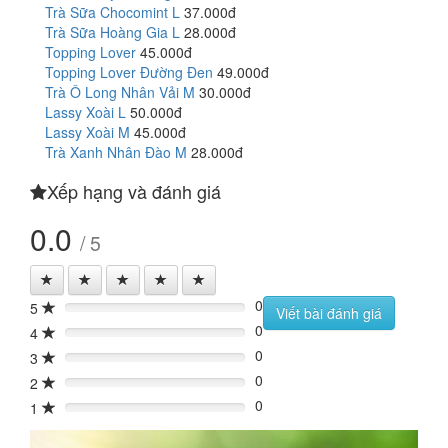
Trà Sữa Chocomint L
37.000đ
Trà Sữa Hoàng Gia L
28.000đ
Topping Lover
45.000đ
Topping Lover Đường Đen
49.000đ
Trà Ô Long Nhân Vải M
30.000đ
Lassy Xoài L
50.000đ
Lassy Xoài M
45.000đ
Trà Xanh Nhân Đào M
28.000đ
Xếp hạng và đánh giá
0.0
/ 5
0
5
0%
Viết bài đánh giá
0
4
0%
0
3
0%
0
2
0%
0
1
0%