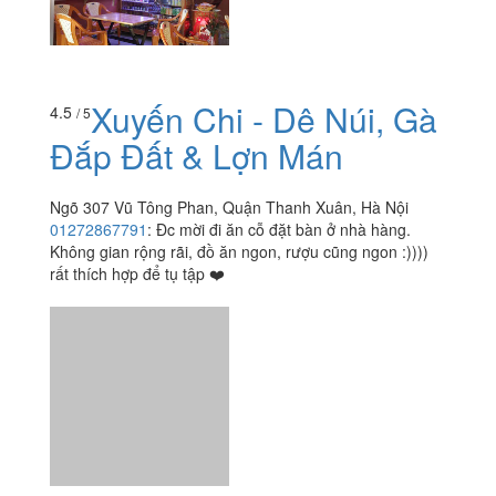
Xuyến Chi - Dê Núi, Gà
4.5
/ 5
Đắp Đất & Lợn Mán
Ngõ 307 Vũ Tông Phan, Quận Thanh Xuân, Hà Nội
01272867791
:
Đc mời đi ăn cỗ đặt bàn ở nhà hàng.
Không gian rộng rãi, đồ ăn ngon, rượu cũng ngon :))))
rất thích hợp để tụ tập ❤️