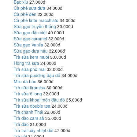
Bạc xỉu
27.000đ
Cà phê sữa dừa
34.000đ
Cà phê đen
22.000đ
Cà phê latte macchiato
34.000đ
Sữa gạo truyền thống
30.000đ
Sữa gạo đặc biệt
40.000đ
Sữa gạo caramel
32.000đ
Sữa gạo Vanila
32.000đ
Sữa gạo dưa hấu
32.000đ
Trà sữa kem muối
30.000đ
Hồng trà sữa
24.000đ
Trà sữa phô mai
32.000đ
Trà sữa pudding đậu đỏ
34.000đ
Milo đá bào
36.000đ
Trà sữa tiramisu
30.000đ
Trà sữa ô long
32.000đ
Trà sữa khoai môn đậu đỏ
35.000đ
Trà sữa double tea
24.000đ
Trà chanh Thái
22.000đ
Trà đào cam sả
35.000đ
Trà đào
31.000đ
Trà trái cây nhiệt đới
47.000đ
Trà vải
31.000đ