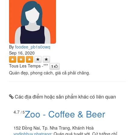
By
foodee_pb1s0owq
Sep 16, 2020
Tous Les Temps -***
1
Quán đẹp, phong cách, giá cả phải chăng.
Các địa điểm hoặc sản phẩm khác có liên quan
Zoo - Coffee & Beer
4.7
/ 5
152 Đồng Nai, Tp. Nha Trang, Khánh Hoà
vodinhhuy.nhatrang
:
Quán quá tuyệt vời. Cứ tưởng chỉ