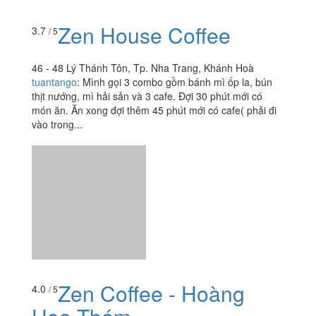
tượng, nhất là âm nhạc. Màn kết hợp giữa Trance vs
Saxophone rất nghệ, rất phiêu. Không khí vui tươi, cảm
thấy...
Zen House Coffee
3.7
/ 5
46 - 48 Lý Thánh Tôn, Tp. Nha Trang, Khánh Hoà
tuantango
:
Mình gọi 3 combo gồm bánh mì ốp la, bún
thịt nướng, mì hải sản và 3 cafe. Đợi 30 phút mới có
món ăn. Ăn xong đợi thêm 45 phút mới có cafe( phải đi
vào trong...
Zen Coffee - Hoàng
4.0
/ 5
Hoa Thám
1 Hoàng Hoa Thám, P. Xương Huân, Tp. Nha Trang,
Khánh Hoà