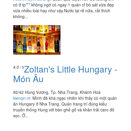
có ở tp*** không ngờ có ngay 1 quán cf bò sát vừa đẹp
vừa nhiều loài hay như vậy.Nước lại rẻ nữa, rất thích
không...
Zoltan's Little Hungary -
4.0
/ 5
Món Âu
92/42 Hùng Vương, Tp. Nha Trang, Khánh Hoà
kienqn.nt
:
Mình đã khá ngạc nhiên khi thấy có một quán
ăn Hungary ở Nha Trang. Quán trang trí đúng kiểu
truyền thống Hung với bàn ghế gỗ và khăn trải caro đỏ
sọc. Ở...