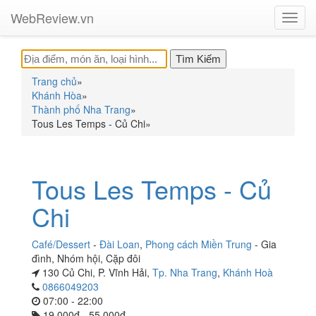
WebReview.vn
Toggl
navig
Trang chủ
»
Khánh Hòa
»
Thành phố Nha Trang
»
Tous Les Temps - Củ Chi
»
Tous Les Temps - Củ
Chi
Café/Dessert
-
Đài Loan
,
Phong cách Miền Trung
-
Gia
đình
,
Nhóm hội
,
Cặp đôi
130 Củ Chi, P. Vĩnh Hải,
Tp. Nha Trang
,
Khánh Hoà
0866049203
07:00 - 22:00
19.000đ - 55.000đ