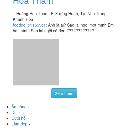
foodee_e11555c1
:
Anh là ai? Sao lại ngồi một mình Em
hai mình! Sao lại ngồi cô đơn.????????????
Xem thêm
Ăn uống
-
Du lịch
-
Cưới hỏi
-
Làm đẹp
-
Vui chơi
-
Mua sắm
-
Giáo dục
-
Dịch vụ