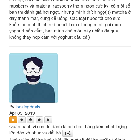
rapsberry và matcha, rapsberry thơm ngon cực kỳ, có một số
bạn thì đánh giá hơi ngọt, nhưng mình thích ngọt))) matcha ở
đây thanh mát, cũng dễ uống. Các loại nước tốt cho sức
khỏe thì mình thích red heart. bạn đi cùng mình gọi món
yoghurt nếp cẩm, bạn mình chê món này nhiều đá quá,
không thấy nếp cẩm với yoghurt đâu cả((
By
lookingdeals
Apr 05, 2019
Quán hành vi côn đồ đánh khách bán hàng kém chất lượng
lừa đảo và phục vụ dối trá
1
Nhân viên dối trá khâu kết tiền quản lí dối trá chửi và đánh