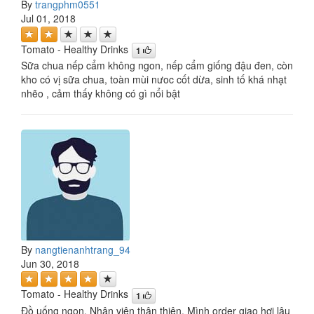
By
trangphm0551
Jul 01, 2018
Tomato - Healthy Drinks
1
Sữa chua nếp cẩm không ngon, nếp cẩm giống đậu đen, còn
kho có vị sữa chua, toàn mùi nưoc cốt dừa, sinh tố khá nhạt
nhẽo , cảm thấy không có gì nổi bật
By
nangtienanhtrang_94
Jun 30, 2018
Tomato - Healthy Drinks
1
Đồ uống ngon. Nhân viên thân thiện. Mình order giao hơi lâu