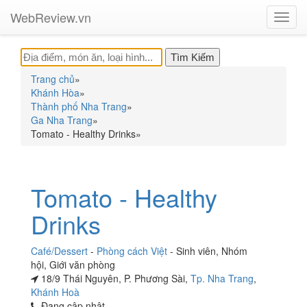
WebReview.vn
Toggl
navig
Trang chủ
»
Khánh Hòa
»
Thành phố Nha Trang
»
Ga Nha Trang
»
Tomato - Healthy Drinks
»
Tomato - Healthy
Drinks
Café/Dessert
-
Phòng cách Việt
-
Sinh viên
,
Nhóm
hội
,
Giới văn phòng
18/9 Thái Nguyên, P. Phương Sài,
Tp. Nha Trang
,
Khánh Hoà
Đang cập nhật