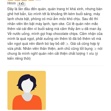
Hmm
1
Đây là lần đầu đến quán, quán trang trí khá xinh, nhưng bàn
ghế hơi bẩn, lúc mình tới là khoảng 9h kém buổi sáng, máy
lạnh chưa bật, phòng có mùi ẩm mốc khó chịu. Sau đó thì
nhân viên lên bật máy lạnh, tạm oke. Có lẽ quán nên mắc
thêm vài cái đèn vì buổi sáng mà cảm thấy âm u dã man ấy.
Về nước uống, mình gọi frap chocolate chips. Cảm nhận của
mình là quá ngọt, phải xuống xin thêm tô đá bỏ thêm vô mà
vẫn ngọt quá nên đành bó tay bỏ dở :>. Giá cả cũng hợp lý
vừa phải. Nhân viên thân thiện, anh chủ cũng tốt bụng :> nói
chung là mình nghĩ quán nên cải thiện chất lượng 1 xíu (ý
kiến riêng thôi)