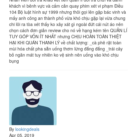
khách vì bênh vực và cấm cản quay phim xét vi phạm Điều
104 Bộ luật hình sự 1999 nhưng thôi gọi lên gặp bác vinh và
mấy anh công an thành phố vừa khó chịu gặp lại vừa chung
chi lôi ra tòa xét thấy ko xây xát gì ngoài đứt cái nút áo nên
chọn cách đơn giản review cho nó về hạng kém tên QUẢN LÍ
TUY GÓP VỐN ÍT NHẤT nhưng CHỊU HOÀN TOÀN THIỆT
HẠI KHI QUÁN THANH LÝ về chất lượng: _cà phê rặt toàn
mùi hóa chất pha sẵn uống thơm lừng đắng đắng _trái cây
bỏ ngăn mát tuy nhiên ko vệ sinh nên uống vào khó chịu
bụng
By
lookingdeals
Apr 05, 2019