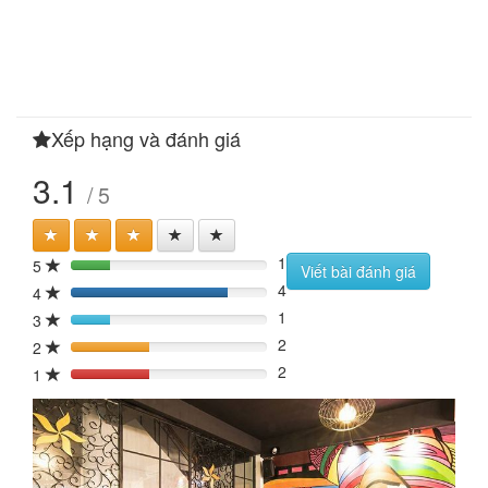
Xếp hạng và đánh giá
3.1
/ 5
1
5
20%
Viết bài đánh giá
4
4
80%
1
3
20%
2
2
40%
2
1
40%