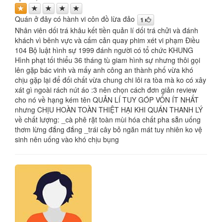
Quán ở đây có hành vi côn đồ lừa đảo
1
Nhân viên dối trá khâu kết tiền quản lí dối trá chửi và đánh
khách vì bênh vực và cấm cản quay phim xét vi phạm Điều
104 Bộ luật hình sự 1999 đánh người có tổ chức KHUNG
Hình phạt tối thiểu 36 tháng tù giam hình sự nhưng thôi gọi
lên gặp bác vinh và mấy anh công an thành phố vừa khó
chịu gặp lại để đối chất vừa chung chi lôi ra tòa mà ko có xây
xát gì ngoài rách nút áo :3 nên chọn cách đơn giản review
cho nó về hạng kém tên QUẢN LÍ TUY GÓP VỐN ÍT NHẤT
nhưng CHỊU HOÀN TOÀN THIỆT HẠI KHI QUÁN THANH LÝ
về chất lượng: _cà phê rặt toàn mùi hóa chất pha sẵn uống
thơm lừng đắng đắng _trái cây bỏ ngăn mát tuy nhiên ko vệ
sinh nên uống vào khó chịu bụng