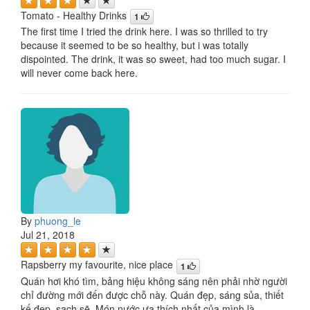
Tomato - Healthy Drinks
1
The first time I tried the drink here. I was so thrilled to try
because it seemed to be so healthy, but i was totally
dispointed. The drink, it was so sweet, had too much sugar. I
will never come back here.
By
phuong_le
Jul 21, 2018
Rapsberry my favourite, nice place
1
Quán hơi khó tìm, bảng hiệu không sáng nên phải nhờ người
chỉ đường mới đến được chỗ này. Quán đẹp, sáng sủa, thiết
kế đẹp, sạch sẽ. Món nước ưa thích nhất của mình là