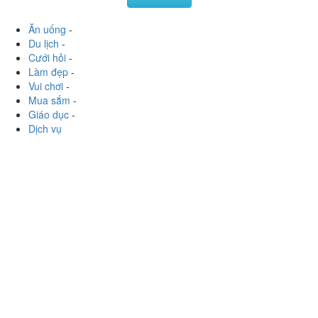
Thái - Shop Online
Lương Định Của, Tp. Nha Trang, Khánh Hoà
hongtrn0792
:
Chị Trúc vừa ship xoài cho mình ???? các
cậu liên hệ fb Trúc Bánh Mì để đặt xoài đi nha, ngon lắm
luôn lận ????❤️ Sau một thời gian thì chị đã trở lại...
Xem thêm
Ăn uống
-
Du lịch
-
Cưới hỏi
-
Làm đẹp
-
Vui chơi
-
Mua sắm
-
Giáo dục
-
Dịch vụ