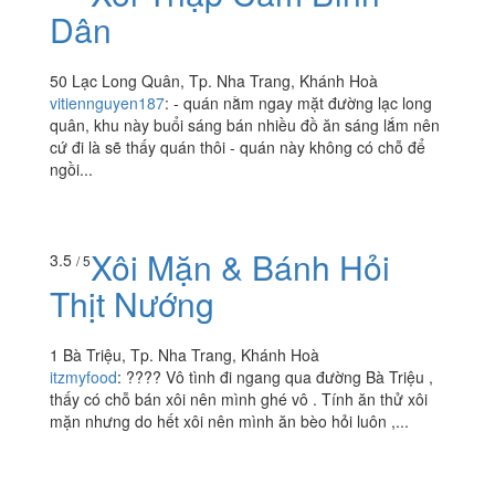
Xôi Thập Cẩm Bình
3.2
/ 5
Dân
50 Lạc Long Quân, Tp. Nha Trang, Khánh Hoà
vitiennguyen187
:
- quán nằm ngay mặt đường lạc long
quân, khu này buổi sáng bán nhiều đồ ăn sáng lắm nên
cứ đi là sẽ thấy quán thôi - quán này không có chỗ để
ngồi...
Xôi Mặn & Bánh Hỏi
3.5
/ 5