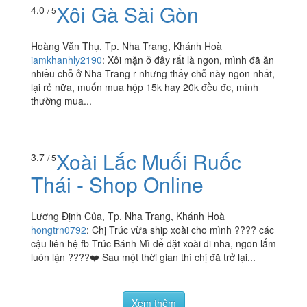
Thịt Nướng
1 Bà Triệu, Tp. Nha Trang, Khánh Hoà
itzmyfood
:
???? Vô tình đi ngang qua đường Bà Triệu ,
thấy có chỗ bán xôi nên mình ghé vô . Tính ăn thử xôi
mặn nhưng do hết xôi nên mình ăn bèo hỏi luôn ,...
Xôi Gà Sài Gòn
4.0
/ 5
Hoàng Văn Thụ, Tp. Nha Trang, Khánh Hoà
iamkhanhly2190
:
Xôi mặn ở đây rất là ngon, mình đã ăn
nhiều chỗ ở Nha Trang r nhưng thấy chỗ này ngon nhất,
lại rẻ nữa, muốn mua hộp 15k hay 20k đều đc, mình
thường mua...
Xoài Lắc Muối Ruốc
3.7
/ 5