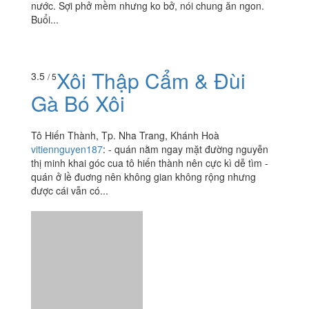
nước. Sợi phở mềm nhưng ko bở, nói chung ăn ngon.
Buổi...
Xôi Thập Cẩm & Đùi
3.5
/ 5
Gà Bó Xôi
Tô Hiến Thành, Tp. Nha Trang, Khánh Hoà
vitiennguyen187
:
- quán nằm ngay mặt đường nguyễn
thị minh khai góc cua tô hiến thành nên cực kì dễ tìm -
quán ở lề đuơng nên không gian không rộng nhưng
được cái vẫn có...