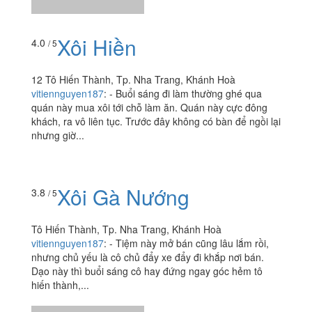
Xôi Hiền
4.0
/ 5
12 Tô Hiến Thành, Tp. Nha Trang, Khánh Hoà
vitiennguyen187
:
- Buổi sáng đi làm thường ghé qua
quán này mua xôi tới chỗ làm ăn. Quán này cực đông
khách, ra vô liên tục. Trước đây không có bàn để ngồi lại
nhưng giờ...
Xôi Gà Nướng
3.8
/ 5
Tô Hiến Thành, Tp. Nha Trang, Khánh Hoà
vitiennguyen187
:
- Tiệm này mở bán cũng lâu lắm rồi,
nhưng chủ yếu là cô chủ đẩy xe đẩy đi khắp nơi bán.
Dạo này thì buổi sáng cô hay đứng ngay góc hẻm tô
hiến thành,...