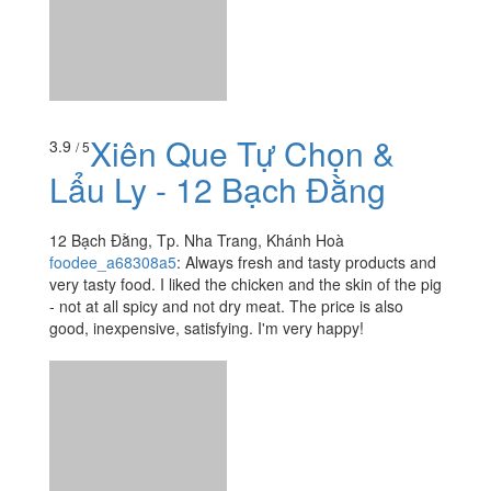
Xiên Que Tự Chọn &
3.9
/ 5
Lẩu Ly - 12 Bạch Đằng
12 Bạch Đằng, Tp. Nha Trang, Khánh Hoà
foodee_a68308a5
:
Always fresh and tasty products and
very tasty food. I liked the chicken and the skin of the pig
- not at all spicy and not dry meat. The price is also
good, inexpensive, satisfying. I'm very happy!