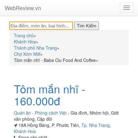
WebReview.vn
Toggl
navig
Trang chủ
»
Khánh Hòa
»
Thành phố Nha Trang
»
Chợ Xóm Mới
»
Tôm mắn nhĩ - Baba Ciu Food And Coffee
»
Tôm mắn nhĩ -
160.000đ
Quán ăn
-
Phòng cách Việt
-
Gia đình
,
Nhóm hội
,
Giới
văn phòng
,
Cặp đôi
18A Hồng Bàng, P. Phước Tiến,
Tp. Nha Trang
,
Khánh Hoà
Đang cập nhật