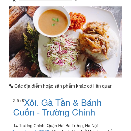
1
0%
Các địa điểm hoặc sản phẩm khác có liên quan
Xôi, Gà Tần & Bánh
2.5
/ 5
Cuốn - Trường Chinh
14 Trương Chinh, Quận Hai Bà Trưng, Hà Nội