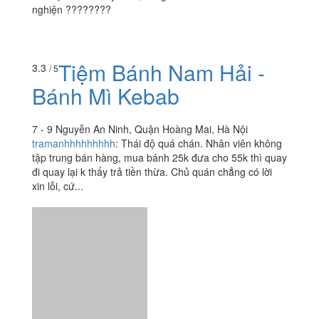
Trưng, Hà Nội
phmthutrang2254
:
Đồ uống ngon, nhân viên nhiệt tình
và đặc biệt bạn mình crush 1 anh nhân viên trong quán
nên bị dắt đến đây suốt, uống trà chanh nha đam đến
nghiện ????????
Tiệm Bánh Nam Hải -
3.3
/ 5
Bánh Mì Kebab
7 - 9 Nguyễn An Ninh, Quận Hoàng Mai, Hà Nội
tramanhhhhhhhhh
:
Thái độ quá chán. Nhân viên không
tập trung bán hàng, mua bánh 25k đưa cho 55k thì quay
đi quay lại k thấy trả tiền thừa. Chủ quán chẳng có lời
xin lỗi, cứ...