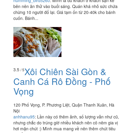
humming_bird5260
:
Mình là du khách ở khách sạn kế
bên nên ăn thử vào buổi sáng. Quán khá nhỏ sức chứa
chừng 10 người đổ lại. Giá tạm ổn từ 20-40k cho bánh
cuốn. Bánh...
Xôi Chiên Sài Gòn &
3.5
/ 5
Canh Cá Rô Đồng - Phố
Vọng
120 Phố Vọng, P. Phương Liệt, Quận Thanh Xuân, Hà
Nội
anhhanu95
:
Lần này có thêm ảnh, số lượng vẫn như cũ,
nhưng chắc do trúng giờ nhiều khách nên cô nêm gia vị
hơi mặn chút :) Mình mua mang về nên thêm chút tiêu