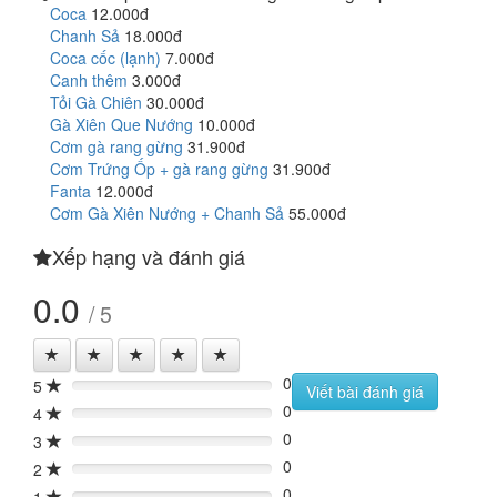
Coca
12.000đ
Chanh Sả
18.000đ
Coca cốc (lạnh)
7.000đ
Canh thêm
3.000đ
Tỏi Gà Chiên
30.000đ
Gà Xiên Que Nướng
10.000đ
Cơm gà rang gừng
31.900đ
Cơm Trứng Ốp + gà rang gừng
31.900đ
Fanta
12.000đ
Cơm Gà Xiên Nướng + Chanh Sả
55.000đ
Xếp hạng và đánh giá
0.0
/ 5
0
5
0%
Viết bài đánh giá
0
4
0%
0
3
0%
0
2
0%
0