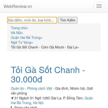
WebReview.vn
Toggl
navig
Trang chủ
»
Hà Nội
»
Quận Hai Bà Trưng
»
Ngã Tư Vọng
»
Tỏi Gà Sốt Chanh - Cơm Gà Mochi - Đại La
»
Tỏi Gà Sốt Chanh -
30.000đ
Quán ăn
-
Phòng cách Việt
-
Gia đình
,
Nhóm hội
,
Giới
văn phòng
31 Ngách 51 Ngõ 128C Đại La, P. Đồng Tâm,
Quận
Hai Bà Trưng
,
Hà Nội
Đang cập nhật