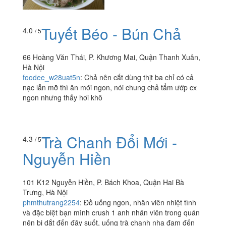
Tuyết Béo - Bún Chả
4.0
/ 5
66 Hoàng Văn Thái, P. Khương Mai, Quận Thanh Xuân,
Hà Nội
foodee_w28uat5n
:
Chả nên cắt dùng thịt ba chỉ có cả
nạc lẫn mỡ thì ăn mới ngon, nói chung chả tẩm ướp cx
ngon nhưng thấy hơi khô
Trà Chanh Đổi Mới -
4.3
/ 5
Nguyễn Hiền
101 K12 Nguyễn Hiền, P. Bách Khoa, Quận Hai Bà