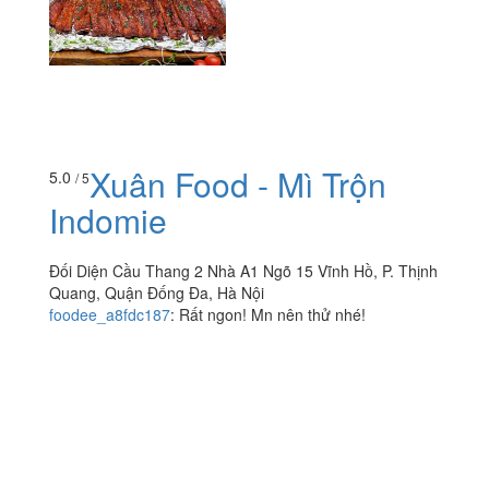
Xuân Food - Mì Trộn
5.0
/ 5
Indomie
Đối Diện Cầu Thang 2 Nhà A1 Ngõ 15 Vĩnh Hồ, P. Thịnh
Quang, Quận Đống Đa, Hà Nội
foodee_a8fdc187
:
Rất ngon! Mn nên thử nhé!