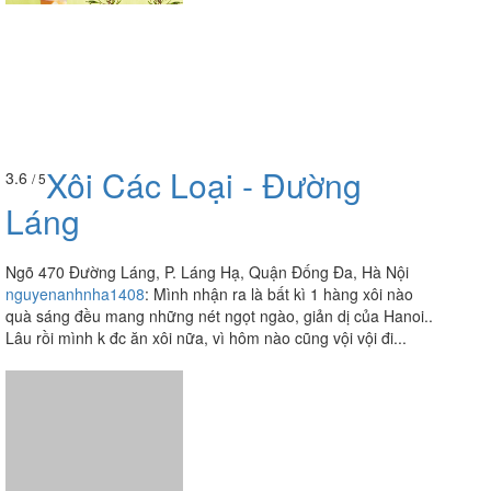
Xôi Các Loại - Đường
3.6
/ 5
Láng
Ngõ 470 Đường Láng, P. Láng Hạ, Quận Đống Đa, Hà Nội
nguyenanhnha1408
:
Mình nhận ra là bất kì 1 hàng xôi nào
quà sáng đều mang những nét ngọt ngào, giản dị của Hanoi..
Lâu rồi mình k đc ăn xôi nữa, vì hôm nào cũng vội vội đi...