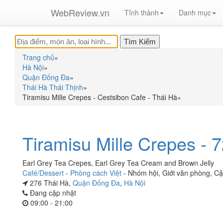
WebReview.vn
Tỉnh thành
Danh mục
Trang chủ
»
Hà Nội
»
Quận Đống Đa
»
Thái Hà Thái Thịnh
»
Tiramisu Mille Crepes - Cestsibon Cafe - Thái Hà
»
Tiramisu Mille Crepes - 
Earl Grey Tea Crepes, Earl Grey Tea Cream and Brown Jelly
Café/Dessert
-
Phòng cách Việt
-
Nhóm hội
,
Giới văn phòng
,
Cặ
276 Thái Hà,
Quận Đống Đa
,
Hà Nội
Đang cập nhật
09:00 - 21:00