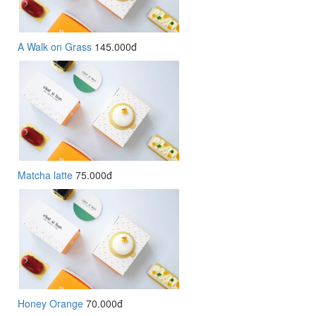
A Walk on Grass
145.000đ
Matcha latte
75.000đ
Honey Orange
70.000đ