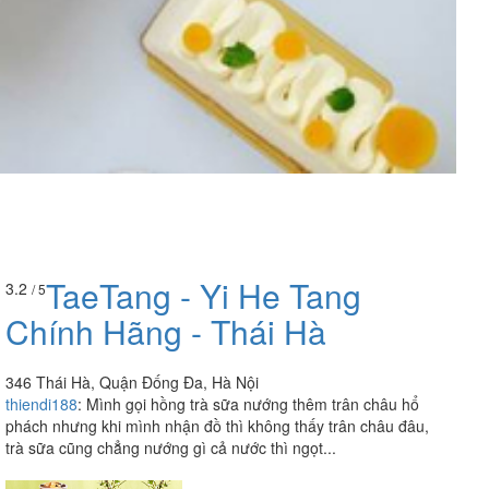
TaeTang - Yi He Tang
3.2
/ 5
Chính Hãng - Thái Hà
346 Thái Hà, Quận Đống Đa, Hà Nội
thiendi188
:
Mình gọi hồng trà sữa nướng thêm trân châu hổ
phách nhưng khi mình nhận đồ thì không thấy trân châu đâu,
trà sữa cũng chẳng nướng gì cả nước thì ngọt...