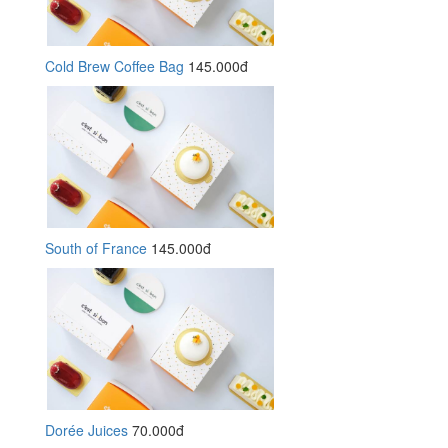
Cold Brew Coffee Bag
145.000đ
South of France
145.000đ
Dorée Juices
70.000đ