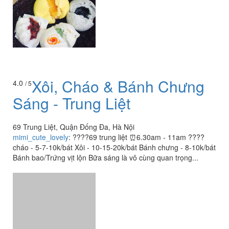
Xôi, Cháo & Bánh Chưng
4.0
/ 5
Sáng - Trung Liệt
69 Trung Liệt, Quận Đống Đa, Hà Nội
mimi_cute_lovely
:
????69 trung liệt ⏰6.30am - 11am ????
cháo - 5-7-10k/bát Xôi - 10-15-20k/bát Bánh chưng - 8-10k/bát
Bánh bao/Trứng vịt lộn Bữa sáng là vô cùng quan trọng...