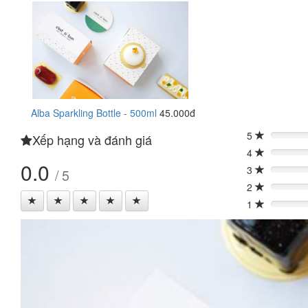
Alba Sparkling Bottle - 500ml
45.000đ
5
Xếp hạng và đánh giá
0%
4
0%
0.0
3
/ 5
0%
2
0%
1
0%