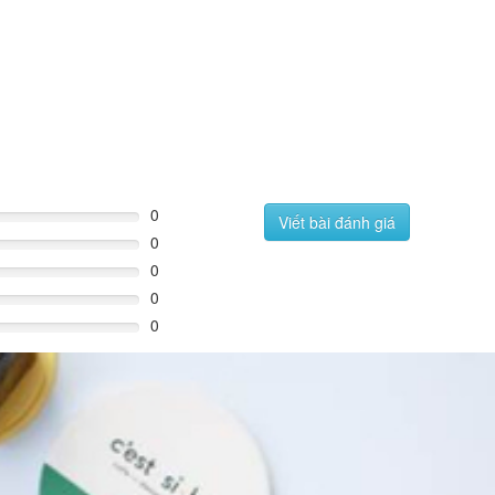
0
Viết bài đánh giá
0
0
0
0