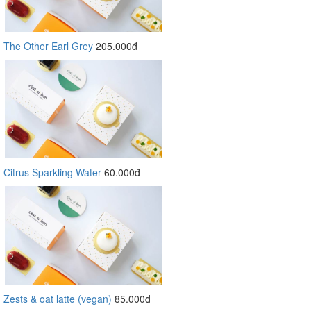
The Other Earl Grey
205.000đ
Citrus Sparkling Water
60.000đ
Zests & oat latte (vegan)
85.000đ