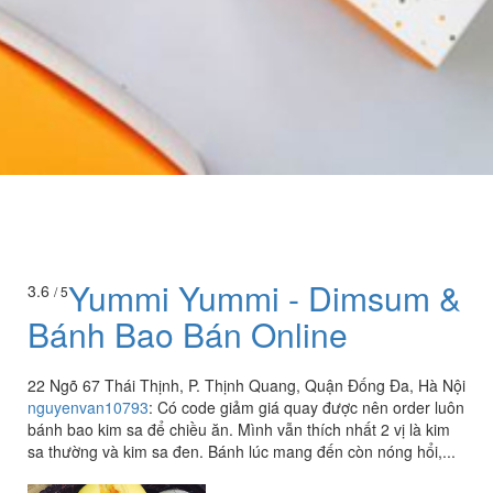
Yummi Yummi - Dimsum &
3.6
/ 5
Bánh Bao Bán Online
22 Ngõ 67 Thái Thịnh, P. Thịnh Quang, Quận Đống Đa, Hà Nội
nguyenvan10793
:
Có code giảm giá quay được nên order luôn
bánh bao kim sa để chiều ăn. Mình vẫn thích nhất 2 vị là kim
sa thường và kim sa đen. Bánh lúc mang đến còn nóng hổi,...