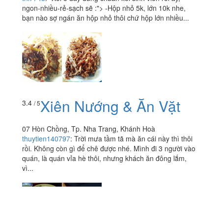
ngon-nhiều-rẻ-sạch sẽ :"> -Hộp nhỏ 5k, lớn 10k nhe,
bạn nào sợ ngán ăn hộp nhỏ thôi chứ hộp lớn nhiều...
Xiên Nướng & Ăn Vặt
3.4
/ 5
07 Hòn Chồng, Tp. Nha Trang, Khánh Hoà
thuytien140797
:
Trời mưa tầm tã mà ăn cái này thì thôi
rồi. Không còn gì để chê được nhé. Mình đi 3 người vào
quán, là quán vỉa hè thôi, nhưng khách ăn đông lắm,
vì...