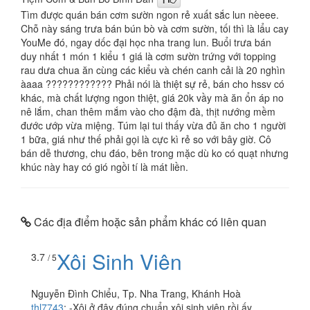
1
Tìm được quán bán cơm sườn ngon rẻ xuất sắc lun nèeee.
Chỗ này sáng trưa bán bún bò và cơm sườn, tối thì là lẩu cay
YouMe đó, ngay dốc đại học nha trang lun. Buổi trưa bán
duy nhất 1 món 1 kiểu 1 giá là cơm sườn trứng với topping
rau dưa chua ăn cùng các kiểu và chén canh cải là 20 nghìn
àaaa ???????????? Phải nói là thiệt sự rẻ, bán cho hssv có
khác, mà chất lượng ngon thiệt, giá 20k vầy mà ăn ổn áp no
nê lắm, chan thêm mắm vào cho đậm đà, thịt nướng mềm
đước ướp vừa miệng. Túm lại tui thấy vừa đủ ăn cho 1 người
1 bữa, giá như thế phải gọi là cực kì rẻ so với bây giờ. Cô
bán dễ thương, chu đáo, bên trong mặc dù ko có quạt nhưng
khúc này hay có gió ngồi tí là mát liền.
Các địa điểm hoặc sản phẩm khác có liên quan
Xôi Sinh Viên
3.7
/ 5
Nguyễn Đình Chiểu, Tp. Nha Trang, Khánh Hoà
thl7743
:
-Xôi ở đây đúng chuẩn xôi sinh viên rồi ấy,