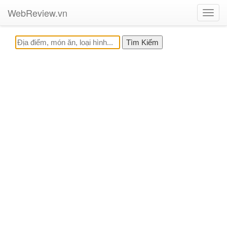
WebReview.vn
Toggl
navig