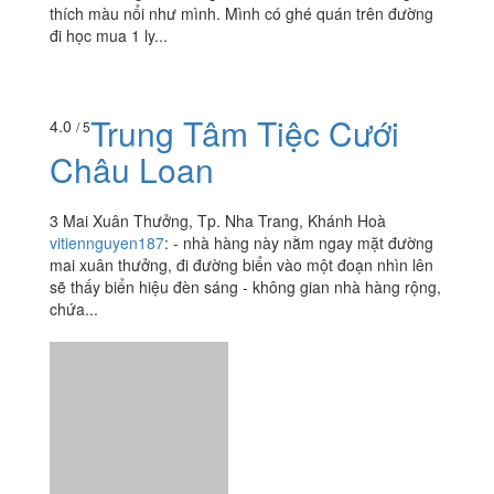
81B Đường 2 Tháng 4, Tp. Nha Trang, Khánh Hoà
thuytien140797
:
Quán trà sữa V2 này rất là dễ thấy
luôn, với tông màu vàng chói dễ thu hút khách hàng
thích màu nổi như mình. Mình có ghé quán trên đường
đi học mua 1 ly...
Trung Tâm Tiệc Cưới
4.0
/ 5
Châu Loan
3 Mai Xuân Thưởng, Tp. Nha Trang, Khánh Hoà
vitiennguyen187
:
- nhà hàng này nằm ngay mặt đường
mai xuân thưởng, đi đường biển vào một đoạn nhìn lên
sẽ thấy biển hiệu đèn sáng - không gian nhà hàng rộng,
chứa...