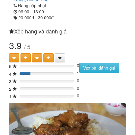
Đang cập nhật
06:00 - 13:00
20.000đ - 30.000đ
Xếp hạng và đánh giá
3.9
/ 5
0
5
0%
Viết bài đánh giá
1
4
20%
0
3
0%
0
2
0%
0
1
0%