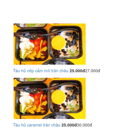
Tàu hủ nếp cẩm mít trân châu
25.000đ
27.000đ
Tàu hủ caramel trân châu
25.000đ
30.000đ