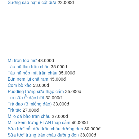
Sương sáo hạt é cốt dừa
23.000đ
Mì trộn tóp mỡ
43.000đ
Tàu hũ flan trân châu
35.000đ
Tàu hũ nếp mít trân châu
35.000đ
Bún nem lụi chả ram
45.000đ
Cơm bò xào
53.000đ
Pudding trứng sữa thập cẩm
25.000đ
Trà sữa Ồ đặc biệt
32.000đ
Trà đào (3 miếng đào)
33.000đ
Trà tắc
27.000đ
Milo đá bào trân châu
27.000đ
Mi lô kem trứng FLAN thập cẩm
40.000đ
Sữa tươi cốt dừa trân châu đường đen
30.000đ
Sữa tươi trứng trân châu đường đen
38.000đ