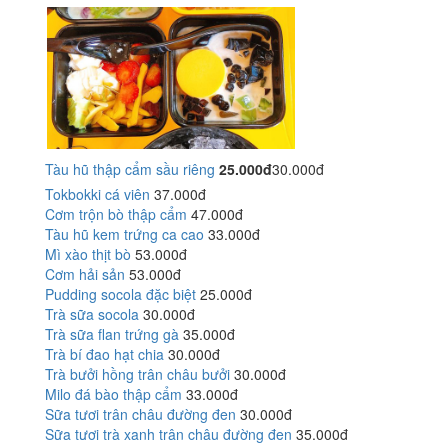
Tàu hũ thập cẩm sầu riêng
25.000đ
30.000đ
Tokbokki cá viên
37.000đ
Cơm trộn bò thập cẩm
47.000đ
Tàu hũ kem trứng ca cao
33.000đ
Mì xào thịt bò
53.000đ
Cơm hải sản
53.000đ
Pudding socola đặc biệt
25.000đ
Trà sữa socola
30.000đ
Trà sữa flan trứng gà
35.000đ
Trà bí đao hạt chia
30.000đ
Trà bưởi hồng trân châu bưởi
30.000đ
Milo đá bào thập cẩm
33.000đ
Sữa tươi trân châu đường đen
30.000đ
Sữa tươi trà xanh trân châu đường đen
35.000đ