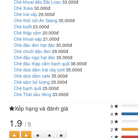
Chè khoai dẻo Đài Loan
33.000đ
Chè Xuka
30.000đ
Chè trái cây
29.000đ
Chè thốt nốt An Giang
35.000đ
Chè bưởi
23.000đ
Chè thập cẩm
20.000đ
Chè khoai sáp
21.000đ
Chè đậu đen hạt đác
30.000đ
Chè chuối đậu đen
29.000đ
Chè đậu ngự hạt đác
35.000đ
Chè đậu thập cẩm bạch quả
38.000đ
Chè dừa dầm trái cây tươi
35.000đ
Chè dừa dầm cafe
35.000đ
Chè sâm bổ lượng
25.000đ
Chè bạch quả
25.000đ
Chè Thái sầu riêng
33.000đ
5
Xếp hạng và đánh giá
0%
4
1.9
3
/ 5
0%
2
40
1