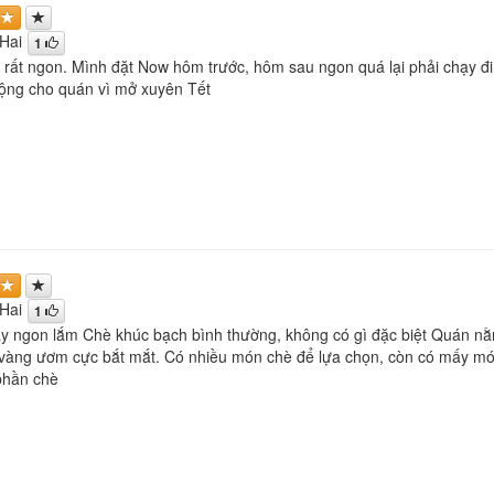
Hai
1
ất ngon. Mình đặt Now hôm trước, hôm sau ngon quá lại phải chạy đi 
ộng cho quán vì mở xuyên Tết
Hai
1
y ngon lắm Chè khúc bạch bình thường, không có gì đặc biệt Quán nằm 
àng ươm cực bắt mắt. Có nhiều món chè để lựa chọn, còn có mấy món
 phần chè