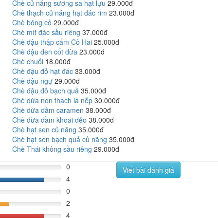
Chè củ năng sương sa hạt lựu
29.000đ
Chè thạch củ năng hạt đác rim
23.000đ
Chè bông cỏ
29.000đ
Chè mít đác sầu riêng
37.000đ
Chè đậu thập cẩm Cô Hai
25.000đ
Chè đậu đen cốt dừa
23.000đ
Chè chuối
18.000đ
Chè đậu đỏ hạt đác
33.000đ
Chè đậu ngự
29.000đ
Chè đậu đỏ bạch quả
35.000đ
Chè dừa non thạch lá nếp
30.000đ
Chè dừa dầm caramen
38.000đ
Chè dừa dầm khoai dẻo
38.000đ
Chè hạt sen củ năng
35.000đ
Chè hạt sen bạch quả củ năng
35.000đ
Chè Thái không sầu riêng
29.000đ
0
Viết bài đánh giá
4
80%
0
2
%
4