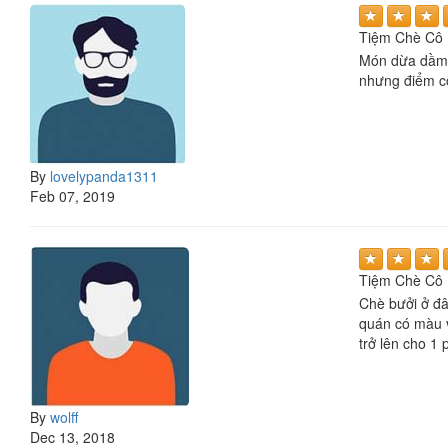
Tiệm Chè Cô 
Món dừa dầm r
nhưng điểm c
By
lovelypanda1311
Feb 07, 2019
Tiệm Chè Cô 
Chè bưởi ở đâ
quán có màu v
trở lên cho 1
By
wolff
Dec 13, 2018