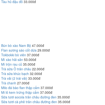
Tàu hũ đậu đỏ
33.000đ
Bún bò xào Nam Bộ
47.000đ
Flan sương sáo cốt dừa
29.000đ
Tokbokki bò viên
37.000đ
Mì xào hải sản
53.000đ
Mì trộn rau củ
35.000đ
Trà sữa Ồ trân châu
22.000đ
Trà sữa khúc bạch
32.000đ
Trà vải (2 trái vải)
33.000đ
Trà chanh
27.000đ
Milo đá bào flan thập cẩm
37.000đ
Mi lô kem trứng thập cẩm
37.000đ
Sữa tươi socola trân châu đường đen
35.000đ
Sữa tươi cà phê trân châu đường đen
35.000đ