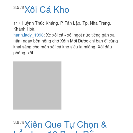
Xiên Que Tự Chọn &
3.9
/ 5
Lẩu Ly - 12 Bạch Đằng
12 Bạch Đằng, Tp. Nha Trang, Khánh Hoà
foodee_a68308a5
:
Always fresh and tasty products and
very tasty food. I liked the chicken and the skin of the pig
- not at all spicy and not dry meat. The price is also
good, inexpensive, satisfying. I'm very happy!