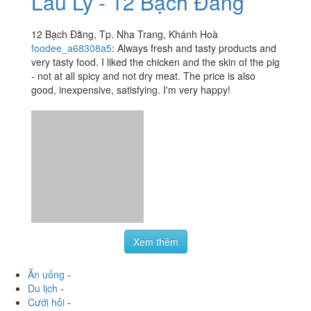
Xem thêm
Ăn uống
-
Du lịch
-
Cưới hỏi
-
Làm đẹp
-
Vui chơi
-
Mua sắm
-
Giáo dục
-
Dịch vụ