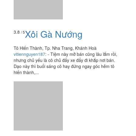
Xôi Cá Kho
3.5
/ 5
117 Huỳnh Thúc Kháng, P. Tân Lập, Tp. Nha Trang,
Khánh Hoà
hanh.lady_1996
:
Xe xôi cá - xôi ngọt nức tiếng gần xa
nằm ngay bên hông chợ Xóm Mới Được chị bạn đi cùng
khai sáng cho món xôi cá kho siêu lạ miệng. Xôi đậu
phộng, xôi...