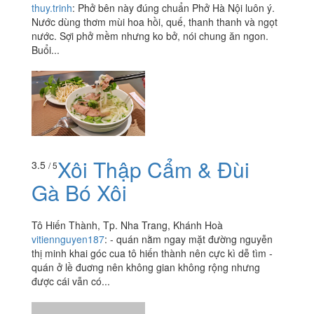
thuy.trinh
:
Phở bên này đúng chuẩn Phở Hà Nội luôn ý.
Nước dùng thơm mùi hoa hồi, quế, thanh thanh và ngọt
nước. Sợi phở mềm nhưng ko bở, nói chung ăn ngon.
Buổi...
Xôi Thập Cẩm & Đùi
3.5
/ 5
Gà Bó Xôi
Tô Hiến Thành, Tp. Nha Trang, Khánh Hoà
vitiennguyen187
:
- quán nằm ngay mặt đường nguyễn
thị minh khai góc cua tô hiến thành nên cực kì dễ tìm -
quán ở lề đuơng nên không gian không rộng nhưng
được cái vẫn có...