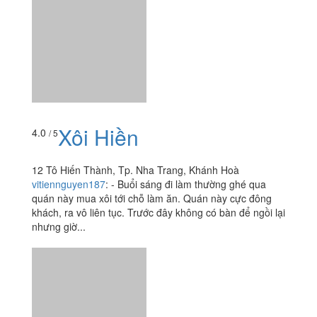
Xôi Hiền
4.0
/ 5
12 Tô Hiến Thành, Tp. Nha Trang, Khánh Hoà
vitiennguyen187
:
- Buổi sáng đi làm thường ghé qua
quán này mua xôi tới chỗ làm ăn. Quán này cực đông
khách, ra vô liên tục. Trước đây không có bàn để ngồi lại
nhưng giờ...
Xôi Gà Nướng
3.8
/ 5
Tô Hiến Thành, Tp. Nha Trang, Khánh Hoà
vitiennguyen187
:
- Tiệm này mở bán cũng lâu lắm rồi,
nhưng chủ yếu là cô chủ đẩy xe đẩy đi khắp nơi bán.
Dạo này thì buổi sáng cô hay đứng ngay góc hẻm tô
hiến thành,...