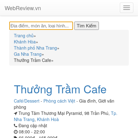
WebReview.vn
Toggl
navig
Trang chủ
»
Khánh Hòa
»
Thành phố Nha Trang
»
Ga Nha Trang
»
Thưởng Trầm Cafe
»
Thưởng Trầm Cafe
Café/Dessert
-
Phòng cách Việt
-
Gia đình
,
Giới văn
phòng
Trung Tâm Thương Mại Pyramid, 98 Trần Phú,
Tp.
Nha Trang
,
Khánh Hoà
Đang cập nhật
08:00 - 22:00
66.000đ - 165.000đ