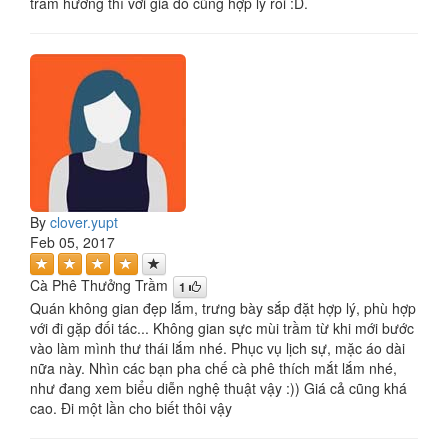
trầm hương thì với giá đó cũng hợp lý rồi :D.
By
clover.yupt
Feb 05, 2017
Cà Phê Thưởng Trầm
1
Quán không gian đẹp lắm, trưng bày sắp đặt hợp lý, phù hợp
với đi gặp đối tác... Không gian sực mùi trầm từ khi mới bước
vào làm mình thư thái lắm nhé. Phục vụ lịch sự, mặc áo dài
nữa này. Nhìn các bạn pha chế cà phê thích mắt lắm nhé,
như đang xem biểu diễn nghệ thuật vậy :)) Giá cả cũng khá
cao. Đi một lần cho biết thôi vậy