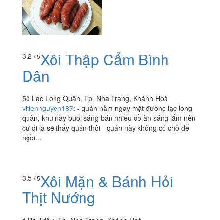
nhưng rất dễ tìm thấy, vì cô bán trên 1 chiếc xe di
động,...
Xôi Thập Cẩm Bình
3.2
/ 5
Dân
50 Lạc Long Quân, Tp. Nha Trang, Khánh Hoà
vitiennguyen187
:
- quán nằm ngay mặt đường lạc long
quân, khu này buổi sáng bán nhiều đồ ăn sáng lắm nên
cứ đi là sẽ thấy quán thôi - quán này không có chỗ để
ngồi...