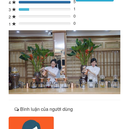
5
4
100%
1
3
20%
0
2
0%
0
1
0%
Bình luận của người dùng