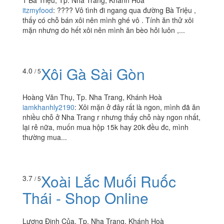
Xôi Mặn & Bánh Hỏi
3.5
/ 5
Thịt Nướng
1 Bà Triệu, Tp. Nha Trang, Khánh Hoà
itzmyfood
:
???? Vô tình đi ngang qua đường Bà Triệu ,
thấy có chỗ bán xôi nên mình ghé vô . Tính ăn thử xôi
mặn nhưng do hết xôi nên mình ăn bèo hỏi luôn ,...
Xôi Gà Sài Gòn
4.0
/ 5
Hoàng Văn Thụ, Tp. Nha Trang, Khánh Hoà
iamkhanhly2190
:
Xôi mặn ở đây rất là ngon, mình đã ăn
nhiều chỗ ở Nha Trang r nhưng thấy chỗ này ngon nhất,
lại rẻ nữa, muốn mua hộp 15k hay 20k đều đc, mình