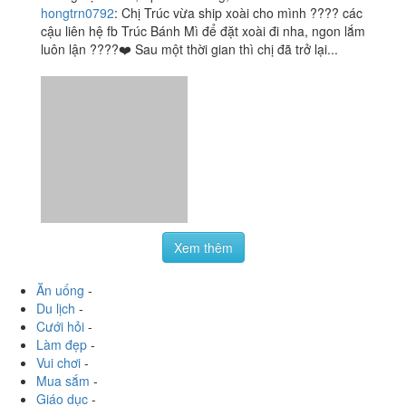
thường mua...
Xoài Lắc Muối Ruốc
3.7
/ 5
Thái - Shop Online
Lương Định Của, Tp. Nha Trang, Khánh Hoà
hongtrn0792
:
Chị Trúc vừa ship xoài cho mình ???? các
cậu liên hệ fb Trúc Bánh Mì để đặt xoài đi nha, ngon lắm
luôn lận ????❤️ Sau một thời gian thì chị đã trở lại...
Xem thêm
Ăn uống
-
Du lịch
-
Cưới hỏi
-
Làm đẹp
-
Vui chơi
-