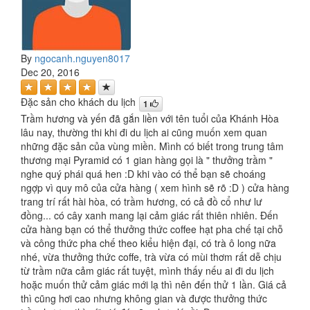
By
ngocanh.nguyen8017
Dec 20, 2016
Đặc sản cho khách du lịch
1
Trầm hương và yến đã gắn liền với tên tuổi của Khánh Hòa
lâu nay, thường thi khi đi du lịch ai cũng muốn xem quan
những đặc sản của vùng miền. Mình có biết trong trung tâm
thương mại Pyramid có 1 gian hàng gọi là " thưởng trầm "
nghe quý phái quá hen :D khi vào có thể bạn sẽ choáng
ngợp vì quy mô của cửa hàng ( xem hình sẽ rõ :D ) cửa hàng
trang trí rất hài hòa, có trầm hương, có cả đồ cổ như lư
đồng... có cây xanh mang lại cảm giác rất thiên nhiên. Đến
cửa hàng bạn có thể thưởng thức coffee hạt pha chế tại chỗ
và công thức pha chế theo kiểu hiện đại, có trà ô long nữa
nhé, vừa thưởng thức coffe, trà vừa có mùi thơm rất dễ chịu
từ trầm nữa cảm giác rất tuyệt, mình thấy nếu ai đi du lịch
hoặc muốn thử cảm giác mới lạ thì nên đến thử 1 lần. Giá cả
thì cũng hơi cao nhưng không gian và được thưởng thức