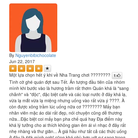
By
Nguyenbibichocolate
Jun 22, 2017
Một lựa chọn hết ý khi về Nha Trang chơi ????????
1
Tình cờ ghé quán đợt sau Tết. Ấn tượng đầu tiên của nhóm
mình khi bước vào là hương trầm rất thơm Quán khá là "sang
chảnh" và "độc", đặc biệt cafe và các loại nước ở đây khá lạ,
vừa lạ mắt vừa lạ miệng nhưng uống vào rất vừa ý ????. À
còn được xông trầm lúc uống nữa cơ ???????? Mấy bạn
nhân viên mặc áo dài rất đẹp, nói chuyện cũng dễ thương
nữa...Đặc biệt coi mấy bạn pha chế quá hay Địa điểm này
khá lý tưởng cho ai thích không gian êm ái vì nhạc ở đây rất
nhẹ nhàng và thư giãn... À giá hầu như tất cả các thức uống
ở đây là 66k mình nghĩ cũng khá phù hợp với sự sang trọng,