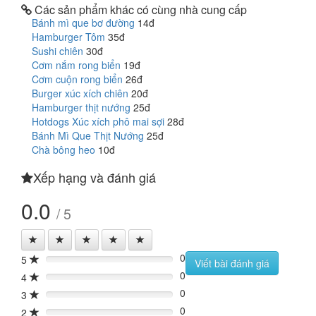
Các sản phẩm khác có cùng nhà cung cấp
Bánh mì que bơ đường
14đ
Hamburger Tôm
35đ
Sushi chiên
30đ
Cơm nắm rong biển
19đ
Cơm cuộn rong biển
26đ
Burger xúc xích chiên
20đ
Hamburger thịt nướng
25đ
Hotdogs Xúc xích phô mai sợi
28đ
Bánh Mì Que Thịt Nướng
25đ
Chà bông heo
10đ
Xếp hạng và đánh giá
0.0
/ 5
0
5
0%
Viết bài đánh giá
0
4
0%
0
3
0%
0
2
0%