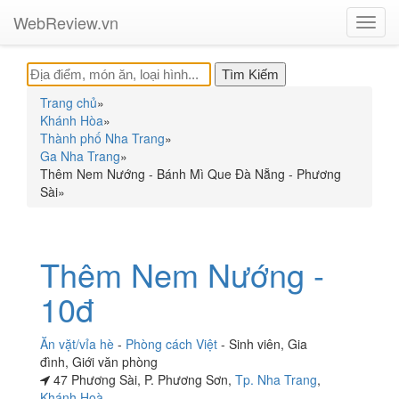
WebReview.vn
Toggl
navig
Trang chủ
»
Khánh Hòa
»
Thành phố Nha Trang
»
Ga Nha Trang
»
Thêm Nem Nướng - Bánh Mì Que Đà Nẵng - Phương
Sài
»
Thêm Nem Nướng -
10đ
Ăn vặt/vỉa hè
-
Phòng cách Việt
-
Sinh viên
,
Gia
đình
,
Giới văn phòng
47 Phương Sài, P. Phương Sơn,
Tp. Nha Trang
,
Khánh Hoà