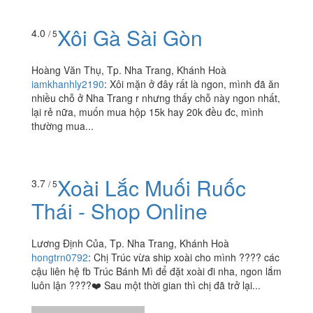
Xôi Mặn & Bánh Hỏi
3.5
/ 5
Thịt Nướng
1 Bà Triệu, Tp. Nha Trang, Khánh Hoà
itzmyfood
:
???? Vô tình đi ngang qua đường Bà Triệu ,
thấy có chỗ bán xôi nên mình ghé vô . Tính ăn thử xôi
mặn nhưng do hết xôi nên mình ăn bèo hỏi luôn ,...
Xôi Gà Sài Gòn
4.0
/ 5
Hoàng Văn Thụ, Tp. Nha Trang, Khánh Hoà
iamkhanhly2190
:
Xôi mặn ở đây rất là ngon, mình đã ăn
nhiều chỗ ở Nha Trang r nhưng thấy chỗ này ngon nhất,
lại rẻ nữa, muốn mua hộp 15k hay 20k đều đc, mình
thường mua...
3.7
/ 5