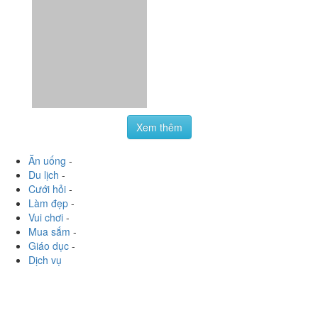
Xoài Lắc Muối Ruốc
Thái - Shop Online
Lương Định Của, Tp. Nha Trang, Khánh Hoà
hongtrn0792
:
Chị Trúc vừa ship xoài cho mình ???? các
cậu liên hệ fb Trúc Bánh Mì để đặt xoài đi nha, ngon lắm
luôn lận ????❤️ Sau một thời gian thì chị đã trở lại...
Xem thêm
Ăn uống
-
Du lịch
-
Cưới hỏi
-
Làm đẹp
-
Vui chơi
-
Mua sắm
-
Giáo dục
-
Dịch vụ