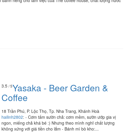
n dành riêng cho làm việc của The coffee house, chất lượng nước
Yasaka - Beer Garden &
3.5
/ 5
Coffee
18 Trần Phú, P. Lộc Thọ, Tp. Nha Trang, Khánh Hoà
hailinh2802
:
- Cơm tấm sườn chả: cơm mềm, sườn ướp gia vị
ngon, miếng chả khá bé :) Nhưng theo mình nghĩ chất lượng
không xứng với giá tiền cho lắm - Bánh mì bò kho:...