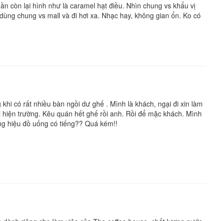
 còn lại hình như là caramel hạt điều. Nhìn chung vs khẩu vị
dùng chung vs mall và đi hơi xa. Nhạc hay, không gian ổn. Ko có
i có rất nhiều bàn ngồi dư ghế . Mình là khách, ngại đi xin làm
i hiện trường. Kêu quán hết ghế rồi anh. Rồi để mặc khách. Mình
ơng hiệu đồ uống có tiếng?? Quá kém!!