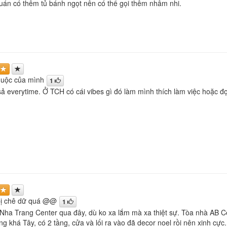
uán có thêm tủ bánh ngọt nên có thể gọi thêm nhâm nhi.
huộc của mình
1
ả everytime. Ở TCH có cái vibes gì đó làm mình thích làm việc hoặc đ
ị chê dữ quá @@
1
 Nha Trang Center qua đây, dù ko xa lắm mà xa thiệt sự. Tòa nhà AB 
ng khá Tây, có 2 tầng, cửa và lối ra vào đã decor noel rồi nên xinh c