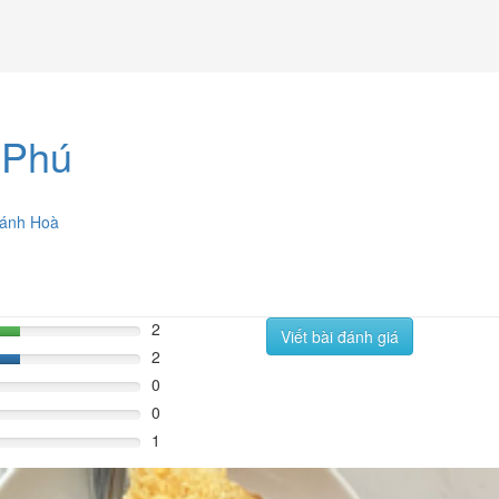
 Phú
ánh Hoà
2
Viết bài đánh giá
%
2
%
0
0
1