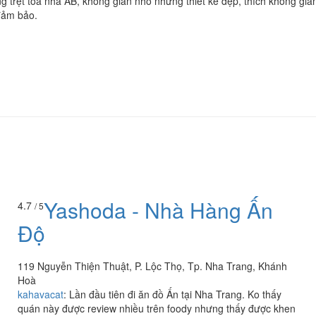
 trệt toà nhà AB, không gian nhỏ nhưng thiết kế đẹp, thích không gia
đảm bảo.
Yashoda - Nhà Hàng Ấn
4.7
/ 5
Độ
119 Nguyễn Thiện Thuật, P. Lộc Thọ, Tp. Nha Trang, Khánh
Hoà
kahavacat
:
Lần đầu tiên đi ăn đồ Ấn tại Nha Trang. Ko thấy
quán này được review nhiều trên foody nhưng thấy được khen