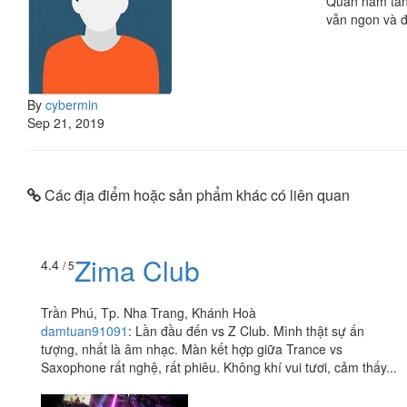
Quán nằm tầng
vẫn ngon và 
By
cybermin
Sep 21, 2019
Các địa điểm hoặc sản phẩm khác có liên quan
Zima Club
4.4
/ 5
Trần Phú, Tp. Nha Trang, Khánh Hoà
damtuan91091
:
Lần đầu đến vs Z Club. Mình thật sự ấn
tượng, nhất là âm nhạc. Màn kết hợp giữa Trance vs
Saxophone rất nghệ, rất phiêu. Không khí vui tươi, cảm thấy...