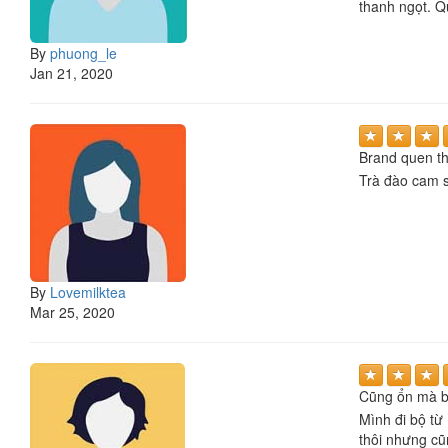
thanh ngọt. Q
By
phuong_le
Jan 21, 2020
Brand quen t
Trà đào cam s
By
Lovemilktea
Mar 25, 2020
Cũng ổn mà b
Mình đi bộ từ
thôi nhưng cũ