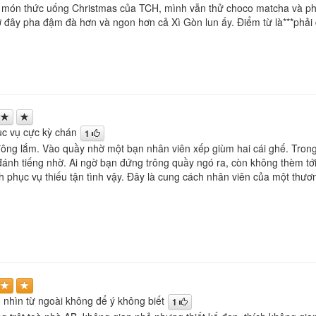
 món thức uống Christmas của TCH, mình vẫn thử choco matcha và phần
ở đây pha đậm đà hơn và ngon hơn cả Xì Gòn lun ấy. Điểm từ là***phải 
c vụ cực kỳ chán
1
ng lắm. Vào quầy nhờ một bạn nhân viên xếp giùm hai cái ghế. Trong kh
đánh tiếng nhờ. Ai ngờ bạn đứng trông quầy ngó ra, còn không thèm tớ
h phục vụ thiếu tận tình vậy. Đây là cung cách nhân viên của một thư
 nhìn từ ngoài không để ý không biết
1