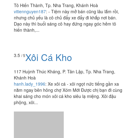
Tô Hiến Thành, Tp. Nha Trang, Khánh Hoà
vitiennguyen187
:
- Tiệm này mở bán cũng lâu lắm rồi,
nhưng chủ yếu là cô chủ đẩy xe đẩy đi khắp nơi bán.
Dạo này thì buổi sáng cô hay đứng ngay góc hẻm tô
hiến thành,...
Xôi Cá Kho
3.5
/ 5
117 Huỳnh Thúc Kháng, P. Tân Lập, Tp. Nha Trang,
Khánh Hoà
hanh.lady_1996
:
Xe xôi cá - xôi ngọt nức tiếng gần xa
nằm ngay bên hông chợ Xóm Mới Được chị bạn đi cùng
khai sáng cho món xôi cá kho siêu lạ miệng. Xôi đậu
phộng, xôi...