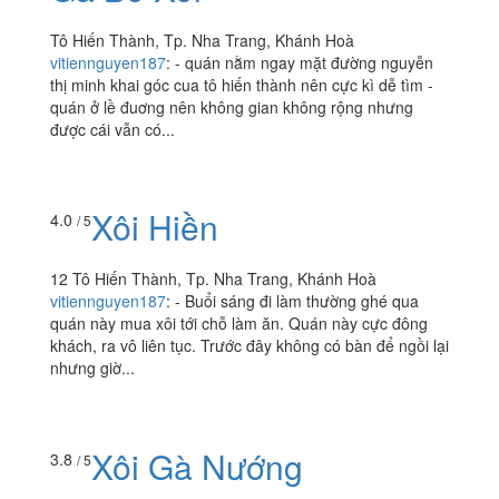
Tô Hiến Thành, Tp. Nha Trang, Khánh Hoà
vitiennguyen187
:
- quán nằm ngay mặt đường nguyễn
thị minh khai góc cua tô hiến thành nên cực kì dễ tìm -
quán ở lề đuơng nên không gian không rộng nhưng
được cái vẫn có...
Xôi Hiền
4.0
/ 5
12 Tô Hiến Thành, Tp. Nha Trang, Khánh Hoà
vitiennguyen187
:
- Buổi sáng đi làm thường ghé qua
quán này mua xôi tới chỗ làm ăn. Quán này cực đông
khách, ra vô liên tục. Trước đây không có bàn để ngồi lại
nhưng giờ...
Xôi Gà Nướng
3.8
/ 5