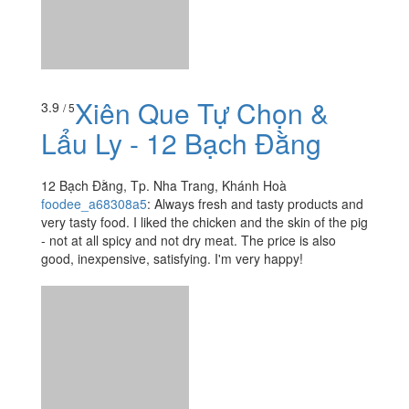
Xiên Que Tự Chọn &
3.9
/ 5
Lẩu Ly - 12 Bạch Đằng
12 Bạch Đằng, Tp. Nha Trang, Khánh Hoà
foodee_a68308a5
:
Always fresh and tasty products and
very tasty food. I liked the chicken and the skin of the pig
- not at all spicy and not dry meat. The price is also
good, inexpensive, satisfying. I'm very happy!