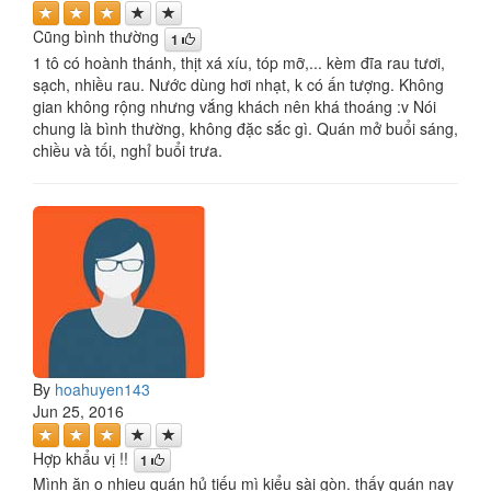
Cũng bình thường
1
1 tô có hoành thánh, thịt xá xíu, tóp mỡ,... kèm đĩa rau tươi,
sạch, nhiều rau. Nước dùng hơi nhạt, k có ấn tượng. Không
gian không rộng nhưng vắng khách nên khá thoáng :v Nói
chung là bình thường, không đặc sắc gì. Quán mở buổi sáng,
chiều và tối, nghỉ buổi trưa.
By
hoahuyen143
Jun 25, 2016
Hợp khẩu vị !!
1
Mình ăn o nhieu quán hủ tiếu mì kiểu sài gòn. thấy quán nay