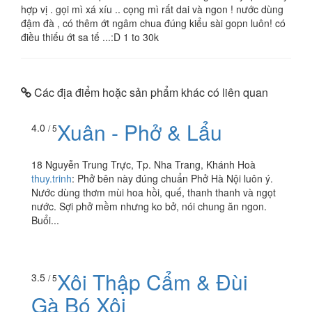
hợp vị . gọi mì xá xíu .. cọng mì rất dai và ngon ! nước dùng
đậm đà , có thêm ớt ngâm chua đúng kiểu sài gopn luôn! có
điều thiếu ớt sa tế ...:D 1 to 30k
Các địa điểm hoặc sản phẩm khác có liên quan
Xuân - Phở & Lẩu
4.0
/ 5
18 Nguyễn Trung Trực, Tp. Nha Trang, Khánh Hoà
thuy.trinh
:
Phở bên này đúng chuẩn Phở Hà Nội luôn ý.
Nước dùng thơm mùi hoa hồi, quế, thanh thanh và ngọt
nước. Sợi phở mềm nhưng ko bở, nói chung ăn ngon.
Buổi...
Xôi Thập Cẩm & Đùi
3.5
/ 5
Gà Bó Xôi