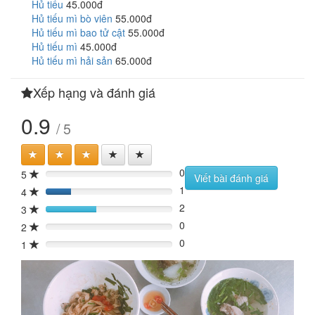
Hủ tiếu
45.000đ
Hủ tiếu mì bò viên
55.000đ
Hủ tiếu mì bao tử cật
55.000đ
Hủ tiếu mì
45.000đ
Hủ tiếu mì hải sản
65.000đ
Xếp hạng và đánh giá
0.9
/ 5
0
5
0%
Viết bài đánh giá
1
4
20%
2
3
40%
0
2
0%
0
1
0%