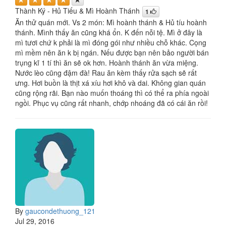
Thành Ký - Hủ Tiếu & Mì Hoành Thánh
1
Ăn thử quán mới. Vs 2 món: Mì hoành thánh & Hủ tíu hoành
thánh. Mình thấy ăn cũng khá ổn. K đến nỗi tệ. Mì ở đây là
mì tươi chứ k phải là mì đóng gói như nhiều chỗ khác. Cọng
mì mềm nên ăn k bị ngán. Nếu được bạn nên bảo người bán
trụng kĩ 1 tí thì ăn sẽ ok hơn. Hoành thánh ăn vừa miệng.
Nước lèo cũng đậm đà! Rau ăn kèm thấy rửa sạch sẽ rất
ưng. Hơi buồn là thịt xá xíu hơi khô và dai. Không gian quán
cũng rộng rãi. Bạn nào muốn thoáng thì có thể ra phía ngoài
ngồi. Phục vụ cũng rất nhanh, chớp nhoáng đã có cái ăn rồi!
By
gaucondethuong_121
Jul 29, 2016