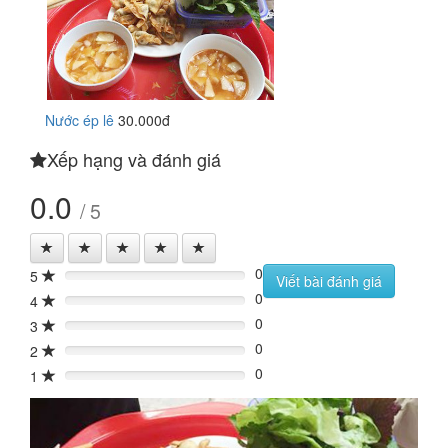
Nước ép lê
30.000đ
Xếp hạng và đánh giá
0.0
/ 5
0
5
0%
Viết bài đánh giá
0
4
0%
0
3
0%
0
2
0%
0
1
0%