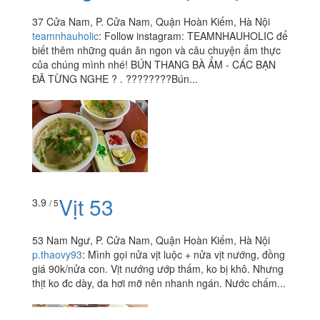
37 Cửa Nam, P. Cửa Nam, Quận Hoàn Kiếm, Hà Nội
teamnhauholic
:
Follow instagram: TEAMNHAUHOLIC để
biết thêm những quán ăn ngon và câu chuyện ẩm thực
của chúng mình nhé! BÚN THANG BÀ ẨM - CÁC BẠN
ĐÃ TỪNG NGHE ? . ????????Bún...
Vịt 53
3.9
/ 5
53 Nam Ngư, P. Cửa Nam, Quận Hoàn Kiếm, Hà Nội
p.thaovy93
:
Mình gọi nửa vịt luộc + nửa vịt nướng, đồng
giá 90k/nửa con. Vịt nướng ướp thấm, ko bị khô. Nhưng
thịt ko đc dày, da hơi mỡ nên nhanh ngán. Nước chấm...