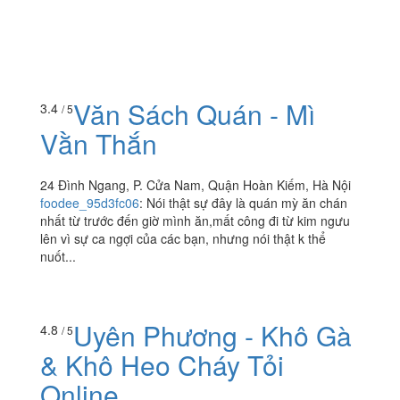
Văn Sách Quán - Mì
3.4
/ 5
Vằn Thắn
24 Đình Ngang, P. Cửa Nam, Quận Hoàn Kiếm, Hà Nội
foodee_95d3fc06
:
Nói thật sự đây là quán mỳ ăn chán
nhất từ trước đến giờ mình ăn,mất công đi từ kim ngưu
lên vì sự ca ngợi của các bạn, nhưng nói thật k thể
nuốt...
Uyên Phương - Khô Gà
4.8
/ 5
& Khô Heo Cháy Tỏi
Online