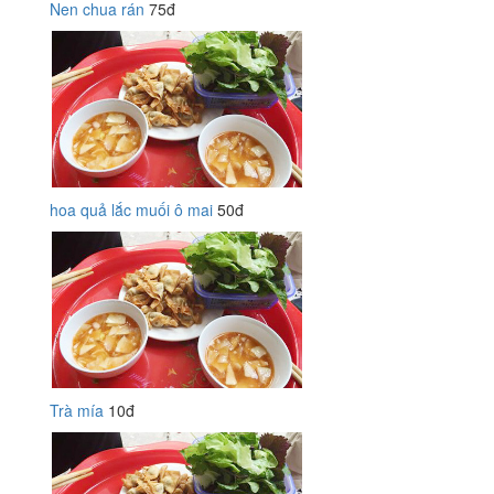
Nen chua rán
75đ
hoa quả lắc muối ô mai
50đ
Trà mía
10đ