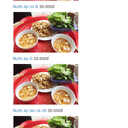
Nước ép roi lê
30.000đ
Nước ép ổi
25.000đ
Nước ép táo cà rốt
30.000đ