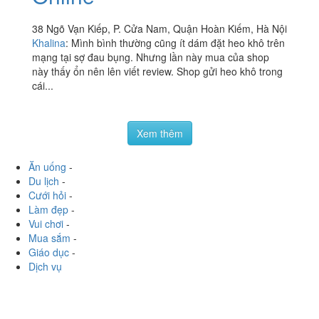
38 Ngõ Vạn Kiếp, P. Cửa Nam, Quận Hoàn Kiếm, Hà Nội
Khalina
:
Mình bình thường cũng ít dám đặt heo khô trên
mạng tại sợ đau bụng. Nhưng lần này mua của shop
này thấy ổn nên lên viết review. Shop gửi heo khô trong
cái...
Xem thêm
Ăn uống
-
Du lịch
-
Cưới hỏi
-
Làm đẹp
-
Vui chơi
-
Mua sắm
-
Giáo dục
-
Dịch vụ