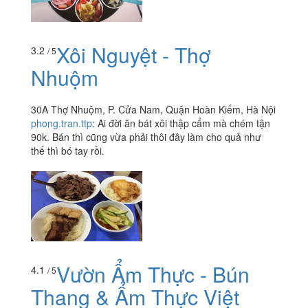
Xôi Nguyệt - Thợ
3.2
/ 5
Nhuộm
30A Thợ Nhuộm, P. Cửa Nam, Quận Hoàn Kiếm, Hà Nội
phong.tran.ttp
:
Ai đời ăn bát xôi thập cẩm mà chém tận
90k. Bán thì cũng vừa phải thôi đây làm cho quả như
thế thì bó tay rồi.
Vườn Ẩm Thực - Bún
4.1
/ 5
Thang & Ẩm Thực Việt