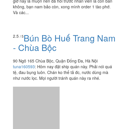
AnAnGelato - Thái Hà
50 Thái Hà, Quận Đống Đa, Hà Nội
ammy12886
:
Mình vào quán lúc 22h tối 27/12, mình biết
giờ này là muộn nên đã hỏi trước nhân viên là còn bán
không, bạn nam bảo còn, xong mình order 1 tào phớ.
Và các...
Bún Bò Huế Trang Nam
2.5
/ 5
- Chùa Bộc
90 Ngõ 165 Chùa Bộc, Quận Đống Đa, Hà Nội
tuna160593
:
Hôm nay đặt ship quán này. Phải nói quá
tệ, đau bụng luôn. Chán ko thể tả đc, nước dùng mà