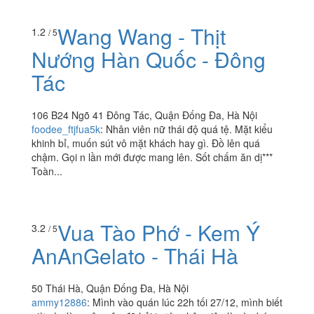
Wang Wang - Thịt
1.2
/ 5
Nướng Hàn Quốc - Đông
Tác
106 B24 Ngõ 41 Đông Tác, Quận Đống Đa, Hà Nội
foodee_ftjfua5k
:
Nhân viên nữ thái độ quá tệ. Mặt kiểu
khinh bỉ, muốn sút vô mặt khách hay gì. Đồ lên quá
chậm. Gọi n lần mới được mang lên. Sốt chấm ăn dị***
Toàn...
Vua Tào Phớ - Kem Ý
3.2
/ 5