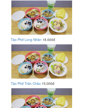
Tào Phớ Long Nhãn
18.000đ
Tào Phớ Trân Châu
15.000đ