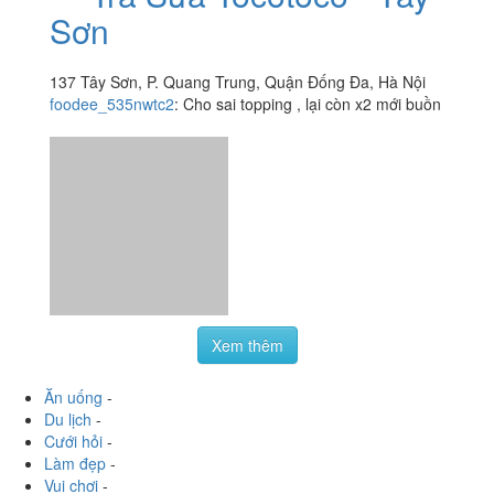
Trà Sữa Tocotoco - Tây
3.3
/ 5
Sơn
137 Tây Sơn, P. Quang Trung, Quận Đống Đa, Hà Nội
foodee_535nwtc2
:
Cho sai topping , lại còn x2 mới buồn