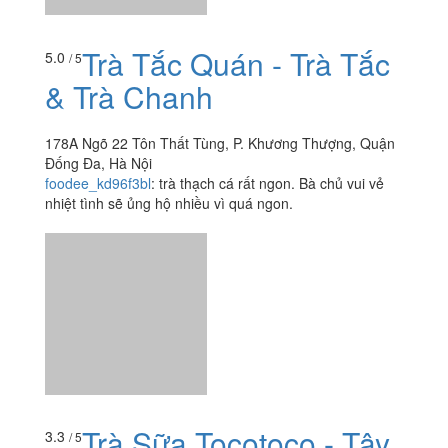
như nước lọc. Mọi người tránh quán này ra nhé.
Trà Tắc Quán - Trà Tắc
5.0
/ 5
& Trà Chanh
178A Ngõ 22 Tôn Thất Tùng, P. Khương Thượng, Quận
Đống Đa, Hà Nội
foodee_kd96f3bl
:
trà thạch cá rất ngon. Bà chủ vui vẻ
nhiệt tình sẽ ủng hộ nhiều vì quá ngon.