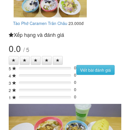
Tào Phớ Caramen Trân Châu
23.000đ
Xếp hạng và đánh giá
0.0
/ 5
0
5
0%
Viết bài đánh giá
0
4
0%
0
3
0%
0
2
0%
0
1
0%