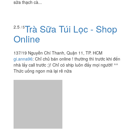
sữa thạch cà...
Trà Sữa Túi Lọc - Shop
2.5
/ 5
Online
137/19 Nguyễn Chí Thanh, Quận 11, TP. HCM
gi.anna96
:
Chỉ chủ bán online ! thường thì trước khi đến
nhà lấy call trước ;)! Chỉ có ship luôn đấy mọi người! ^^
Thức uống ngon mà lại rẻ nữa