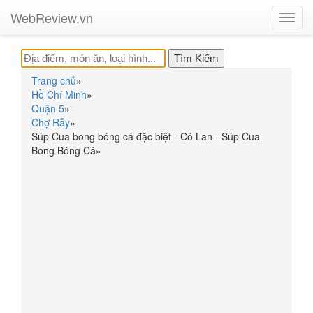
WebReview.vn
Toggl
navig
Trang chủ
»
Hồ Chí Minh
»
Quận 5
»
Chợ Rẫy
»
Súp Cua bong bóng cá đặc biệt - Cô Lan - Súp Cua
Bong Bóng Cá
»