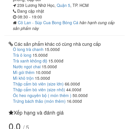
239 Lương Nhữ Học,
Quận 5
, TP. HCM
Đang cập nhật
08:30 - 19:00
Cô Lan - Súp Cua Bong Bóng Cá
hân hạnh cung cấp
sản phẩm này
Các sản phẩm khác có cùng nhà cung cấp
Ô long trà chanh
15.000đ
Trà ô long
15.000đ
Trà xanh không độ
15.000đ
Nước ngọt chai
15.000đ
Mì gói thêm
10.000đ
Mì khô trộn
15.000đ
Thập cẩm bò viên (size lớn)
66.000đ
Thập cẩm bò viên (size nhỏ)
44.000đ
Óc heo nguyên bộ ( món thêm )
50.000đ
Trứng bách thảo (món thêm)
16.000đ
Xếp hạng và đánh giá
0.0
/ 5