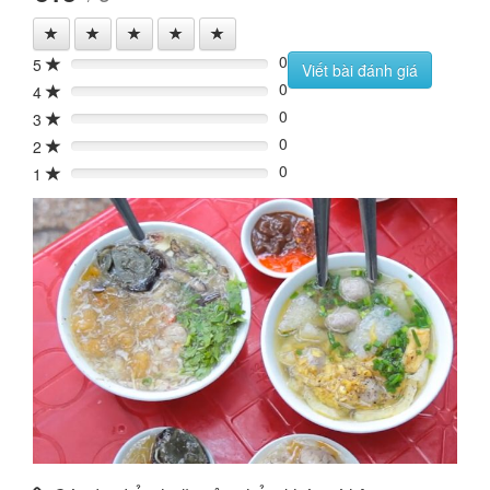
0
5
0%
Viết bài đánh giá
0
4
0%
0
3
0%
0
2
0%
0
1
0%