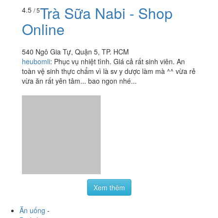
Trà Sữa Nabi - Shop
4.5
/ 5
Online
540 Ngô Gia Tự, Quận 5, TP. HCM
heubomli
:
Phục vụ nhiệt tình. Giá cả rất sinh viên. An
toàn vệ sinh thực chẩm vì là sv y dược làm mà ^^ vừa rẻ
vừa ăn rất yên tâm... bao ngon nhé...
Xem thêm
Ăn uống
-