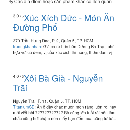
Các địa điểm hoặc sản phẩm khác có liên quan
Xúc Xích Đức - Món Ăn
3.0
/ 5
Đường Phố
370 Trần Hưng Đạo, P. 2, Quận 5, TP. HCM
truongkhanhan
:
Giá cả rẻ hơn bên Dương Bá Trạc, phù
hợp với cú đêm, vị của xúc xích thì nóng, thơm đậm vị
Xôi Bà Già - Nguyễn
4.0
/ 5
Trãi
Nguyễn Trãi, P. 11, Quận 5, TP. HCM
TitaniumSD
:
Ăn ở đây chắc muốn mòn răng luôn rồi nay
mới viết bài ???????????? Bà cũng lớn tuổi rồi nên làm
chắc cũng hơi chậm nên mấy bạn đến mua cũng từ từ...