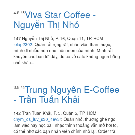
Viva Star Coffee -
4.5
/ 5
Nguyễn Thị Nhỏ
147 Nguyễn Thị Nhỏ, P. 16, Quận 11, TP. HCM
lolap2302
:
Quán rất rộng rãi, nhân viên thân thuộc,
mình đi nhiều nên nhớ luôn món của mình. Mình rất
khuyên các bạn tới đây, dù có vẻ cafe không ngon bằng
chỗ khác...
Trung Nguyên E-Coffee
3.8
/ 5
- Trần Tuấn Khải
142 Trần Tuấn Khải, P. 5, Quận 5, TP. HCM
chym_ds_luv_s30_4ev3r
:
Quán nhỏ, thường ghé ngồi
làm việc hay học bài, nhạc thỉnh thoảng vẫn mở hơi to,
có thể nhờ các bạn nhân viên chỉnh nhỏ lại. Order trà