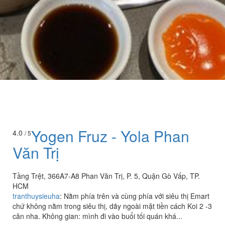
Yogen Fruz - Yola Phan
4.0
/ 5
Văn Trị
Tầng Trệt, 366A7-A8 Phan Văn Trị, P. 5, Quận Gò Vấp, TP.
HCM
tranthuysieuha
:
Nằm phía trên và cùng phía với siêu thị Emart
chứ không nằm trong siêu thị, dãy ngoài mặt tiền cách Koi 2 -3
căn nha. Không gian: mình đi vào buổi tối quán khá...