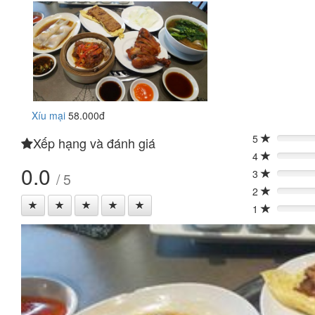
Xíu mại
58.000đ
5
Xếp hạng và đánh giá
0%
4
0%
0.0
3
/ 5
0%
2
0%
1
0%