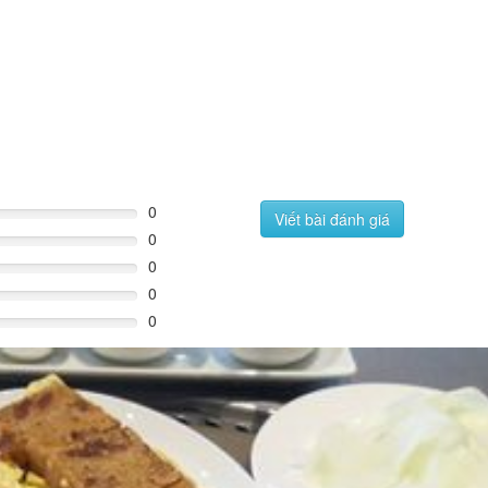
0
Viết bài đánh giá
0
0
0
0