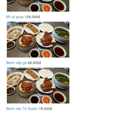
Mì vịt quay
128.000đ
Bánh nếp gà
68.000đ
Bánh cảo Tứ Xuyên
78.000đ