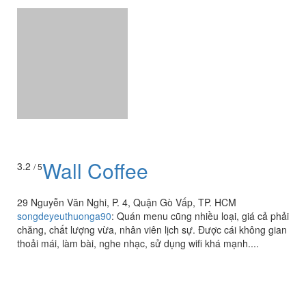
Wall Coffee
3.2
/ 5
29 Nguyễn Văn Nghi, P. 4, Quận Gò Vấp, TP. HCM
songdeyeuthuonga90
:
Quán menu cũng nhiều loại, giá cả phải
chăng, chất lượng vừa, nhân viên lịch sự. Được cái không gian
thoải mái, làm bài, nghe nhạc, sử dụng wifi khá mạnh....
Xem thêm