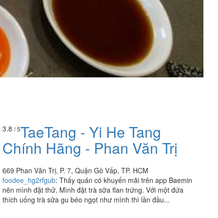
TaeTang - Yi He Tang
3.8
/ 5
Chính Hãng - Phan Văn Trị
669 Phan Văn Trị, P. 7, Quận Gò Vấp, TP. HCM
foodee_hg2rfgub
:
Thấy quán có khuyến mãi trên app Baemin
nên mình đặt thử. Mình đặt trà sữa flan trứng. Với một đứa
thích uống trà sữa gu béo ngọt như mình thì lần đầu...