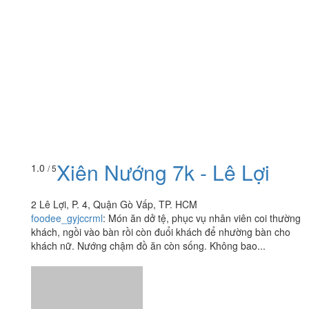
Xiên Nướng 7k - Lê Lợi
1.0
/ 5
2 Lê Lợi, P. 4, Quận Gò Vấp, TP. HCM
foodee_gyjccrml
:
Món ăn dở tệ, phục vụ nhân viên coi thường
khách, ngồi vào bàn rồi còn đuổi khách để nhường bàn cho
khách nữ. Nướng chậm đồ ăn còn sống. Không bao...