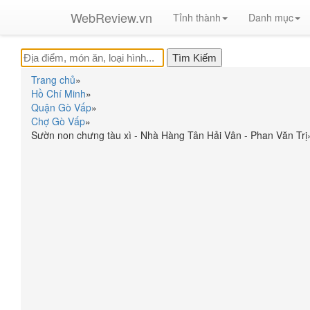
WebReview.vn
Tỉnh thành
Danh mục
Trang chủ
»
Hồ Chí Minh
»
Quận Gò Vấp
»
Chợ Gò Vấp
»
Sườn non chưng tàu xì - Nhà Hàng Tân Hải Vân - Phan Văn Trị