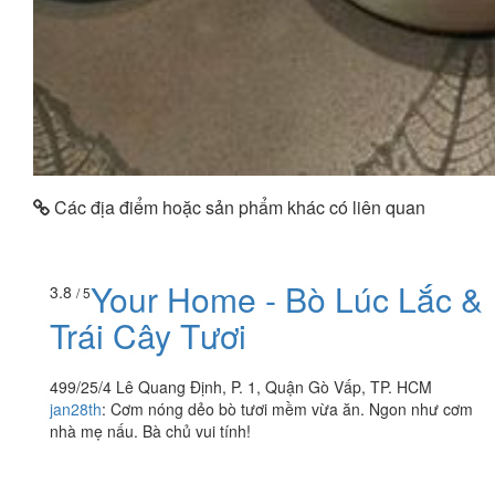
Các địa điểm hoặc sản phẩm khác có liên quan
Your Home - Bò Lúc Lắc &
3.8
/ 5
Trái Cây Tươi
499/25/4 Lê Quang Định, P. 1, Quận Gò Vấp, TP. HCM
jan28th
:
Cơm nóng dẻo bò tươi mềm vừa ăn. Ngon như cơm
nhà mẹ nấu. Bà chủ vui tính!