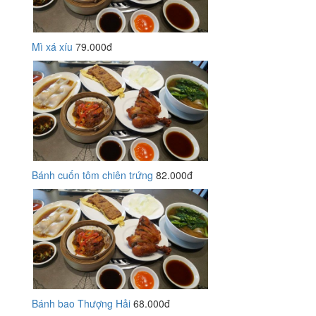
Mì xá xíu
79.000đ
Bánh cuốn tôm chiên trứng
82.000đ
Bánh bao Thượng Hải
68.000đ