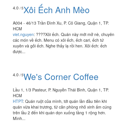
Xôi Ếch Anh Mèo
4.0
/ 5
A004 - 46/13 Trần Đình Xu, P. Cô Giang, Quận 1, TP.
HCM
viet.nguyen
:
????Xôi ếch. Quán này mới mở nè, chuyên
các món về ếch. Menu có xôi ếch, ếch cari, ếch tứ
xuyên và gỏi ếch. Nghe thấy lạ rồi hen. Xôi ếch: ếch
được...
We's Corner Coffee
4.0
/ 5
Lầu 1, 1/3 Pasteur, P. Nguyễn Thái Bình, Quận 1, TP.
HCM
HTPT
:
Quán ruột của mình, tới quán lần đầu tiên khi