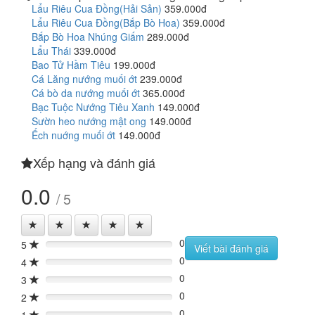
Lẩu Riêu Cua Đồng(Hải Sản)
359.000đ
Lẩu Riêu Cua Đồng(Bắp Bò Hoa)
359.000đ
Bắp Bò Hoa Nhúng Giấm
289.000đ
Lẩu Thái
339.000đ
Bao Tử Hầm Tiêu
199.000đ
Cá Lăng nướng muối ớt
239.000đ
Cá bò da nướng muối ớt
365.000đ
Bạc Tuộc Nướng Tiêu Xanh
149.000đ
Sườn heo nướng mật ong
149.000đ
Ếch nuớng muối ớt
149.000đ
Xếp hạng và đánh giá
0.0
/ 5
0
5
0%
Viết bài đánh giá
0
4
0%
0
3
0%
0
2
0%
0