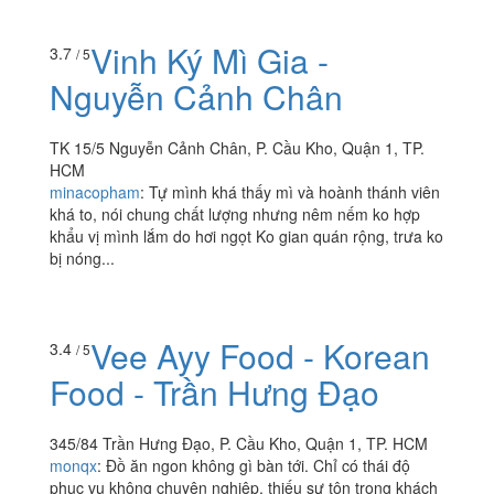
quán vừa khai trương, từ căn phòng nhỏ xinh ấm cúng
trên lầu 2 đến khi quán dọn xuống tầng 1 rộng hơn.
Mình...
Vinh Ký Mì Gia -
3.7
/ 5
Nguyễn Cảnh Chân
TK 15/5 Nguyễn Cảnh Chân, P. Cầu Kho, Quận 1, TP.
HCM
minacopham
:
Tự mình khá thấy mì và hoành thánh viên
khá to, nói chung chất lượng nhưng nêm nếm ko hợp
khẩu vị mình lắm do hơi ngọt Ko gian quán rộng, trưa ko
bị nóng...
Vee Ayy Food - Korean
3.4
/ 5
Food - Trần Hưng Đạo