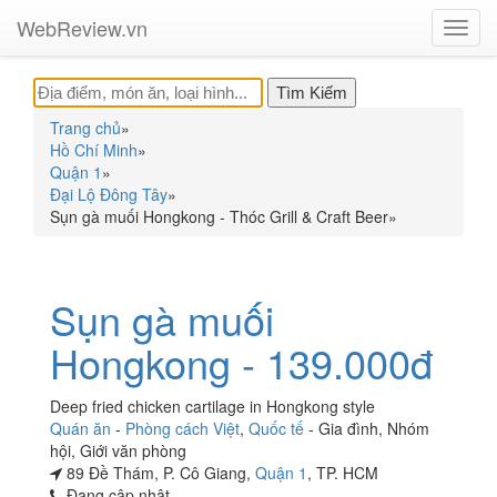
WebReview.vn
Toggl
navig
Trang chủ
»
Hồ Chí Minh
»
Quận 1
»
Đại Lộ Đông Tây
»
Sụn gà muối Hongkong - Thóc Grill & Craft Beer
»
Sụn gà muối
Hongkong - 139.000đ
Deep fried chicken cartilage in Hongkong style
Quán ăn
-
Phòng cách Việt
,
Quốc tế
-
Gia đình
,
Nhóm
hội
,
Giới văn phòng
89 Đề Thám, P. Cô Giang,
Quận 1
, TP. HCM
Đang cập nhật