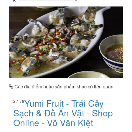
1
0%
Các địa điểm hoặc sản phẩm khác có liên quan
Yumi Fruit - Trái Cây
2.1
/ 5
Sạch & Đồ Ăn Vặt - Shop
Online - Võ Văn Kiệt