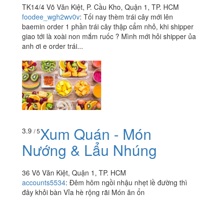
TK14/4 Võ Văn Kiệt, P. Cầu Kho, Quận 1, TP. HCM
foodee_wgh2wv0v
:
Tối nay thèm trái cây mới lên
baemin order 1 phần trái cây thập cẩm nhỏ, khi shipper
giao tới là xoài non mắm ruốc ? Mình mới hỏi shipper ủa
anh ơi e order trái...
Xum Quán - Món
3.9
/ 5
Nướng & Lẩu Nhúng
36 Võ Văn Kiệt, Quận 1, TP. HCM
accounts5534
:
Đêm hôm ngồi nhậu nhẹt lề đường thì
đây khỏi bàn Vỉa hè rộng rãi Món ăn ổn