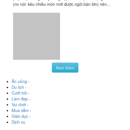
345/84 Trần Hưng Đạo, P. Cầu Kho, Quận 1, TP. HCM
monqx
:
Đồ ăn ngon không gì bàn tới. Chỉ có thái độ
phục vụ không chuyên nghiệp, thiếu sự tôn trọng khách
(nv nói: kêu nhiều món mới được ngồi bàn lớn) nên...
Xem thêm
Ăn uống
-
Du lịch
-
Cưới hỏi
-
Làm đẹp
-
Vui chơi
-
Mua sắm
-
Giáo dục
-
Dịch vụ