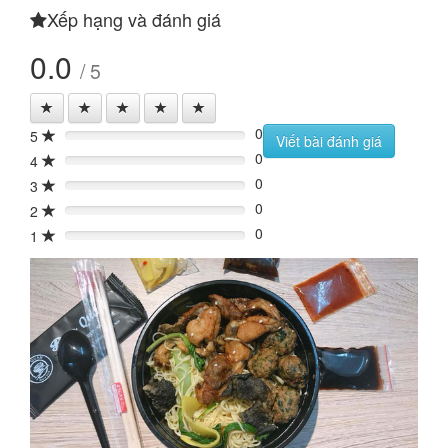
Xếp hạng và đánh giá
0.0
/ 5
0
5
0%
Viết bài đánh giá
0
4
0%
0
3
0%
0
2
0%
0
1
0%