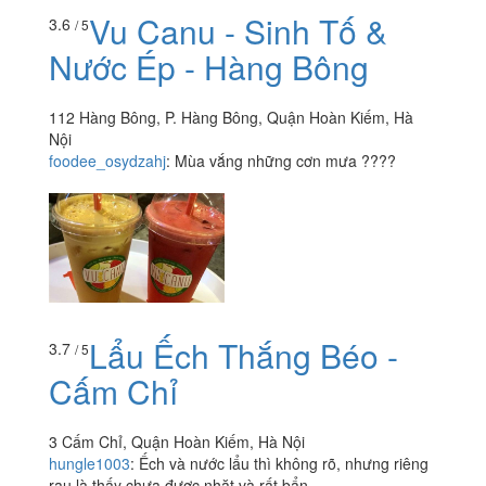
Vu Canu - Sinh Tố &
3.6
/ 5
Nước Ép - Hàng Bông
112 Hàng Bông, P. Hàng Bông, Quận Hoàn Kiếm, Hà
Nội
foodee_osydzahj
:
Mùa vắng những cơn mưa ????
Lẩu Ếch Thắng Béo -
3.7
/ 5
Cấm Chỉ
3 Cấm Chỉ, Quận Hoàn Kiếm, Hà Nội
hungle1003
:
Ếch và nước lẩu thì không rõ, nhưng riêng
rau là thấy chưa được nhặt và rất bẩn