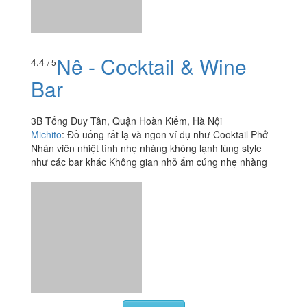
3B Tống Duy Tân, Quận Hoàn Kiếm, Hà Nội
Michito
:
Đồ uống rất lạ và ngon ví dụ như Cooktail Phở
Nhân viên nhiệt tình nhẹ nhàng không lạnh lùng style
như các bar khác Không gian nhỏ ấm cúng nhẹ nhàng
Xem thêm
Ăn uống
-
Du lịch
-
Cưới hỏi
-
Làm đẹp
-
Vui chơi
-