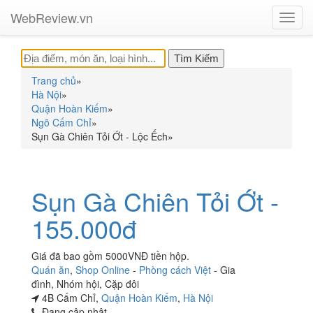
WebReview.vn
Toggl
navig
Trang chủ
»
Hà Nội
»
Quận Hoàn Kiếm
»
Ngõ Cấm Chỉ
»
Sụn Gà Chiên Tỏi Ớt - Lộc Ếch
»
Sụn Gà Chiên Tỏi Ớt -
155.000đ
Giá đã bao gồm 5000VNĐ tiền hộp.
Quán ăn
,
Shop Online
-
Phòng cách Việt
-
Gia
đình
,
Nhóm hội
,
Cặp đôi
4B Cấm Chỉ,
Quận Hoàn Kiếm
,
Hà Nội
Đang cập nhật