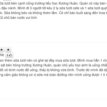
ữa tươi bên cạnh cổng trường tiểu học Xương Huân. Quán cô này bán n
đậu nành. Mình đi 3 người tới kêu 2 ly sữa tươi cafe và 1 sữa tươi quý
c. Sữa không béo và không thơm lắm. Cô chỉ bán buổi sáng đến trưa t
Cô chủ bán nước vui tính.
 Hè
1
àm thèm sữa tươi nên có ghé lại đây mua sữa tươi. Mình mua hẳn 1 chai
 sát bên hông trường Xương Huân, quán chủ yếu học sinh là uống nhiề
ổ vô bình nước để uống, thấy bị không vừa bình. Trước đó mình đã dặ
g cảm giác không có vị sữa mà toàn đường nên mình uống được 1 tí rồi