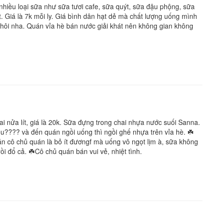
hiều loại sữa như sữa tươi cafe, sữa quýt, sữa đậu phộng, sữa
t. Giá là 7k mỗi ly. Giá bình dân hạt dẻ mà chất lượng uống mình
hôi nha. Quán vỉa hè bán nước giải khát nên không gian không
 nửa lít, giá là 20k. Sữa đựng trong chai nhựa nước suối Sanna.
u???? và đến quán ngồi uống thì ngồi ghế nhựa trên vỉa hè. ☘️
n cô chủ quán là bỏ ít đươngf mà uống vô ngọt lịm à, sữa không
 đổ cả. ☘️Cô chủ quán bán vui vẻ, nhiệt tình.