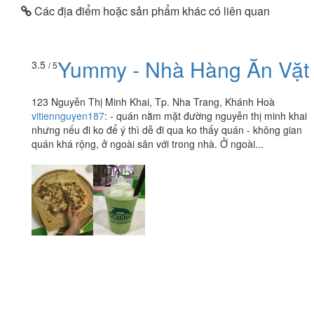
Các địa điểm hoặc sản phẩm khác có liên quan
Yummy - Nhà Hàng Ăn Vặt
3.5
/ 5
123 Nguyễn Thị Minh Khai, Tp. Nha Trang, Khánh Hoà
vitiennguyen187
:
- quán nằm mặt đường nguyễn thị minh khai
nhưng nếu đi ko để ý thì dễ đi qua ko thấy quán - không gian
quán khá rộng, ở ngoài sân với trong nhà. Ở ngoài...
Xiên Que 5k
3.8
/ 5