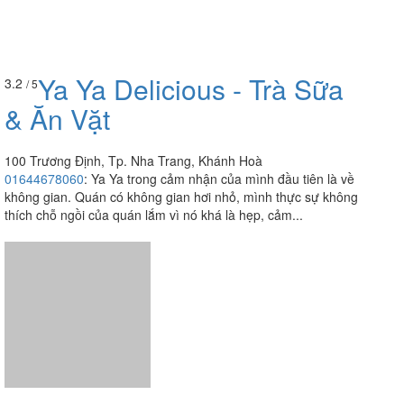
Ya Ya Delicious - Trà Sữa
3.2
/ 5
& Ăn Vặt
100 Trương Định, Tp. Nha Trang, Khánh Hoà
01644678060
:
Ya Ya trong cảm nhận của mình đầu tiên là về
không gian. Quán có không gian hơi nhỏ, mình thực sự không
thích chỗ ngồi của quán lắm vì nó khá là hẹp, cảm...
Xe Coffee
3.5
/ 5