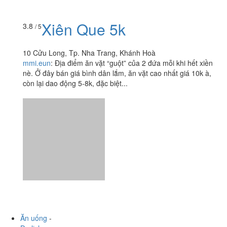
10 Cửu Long, Tp. Nha Trang, Khánh Hoà
mmi.eun
:
Địa điểm ăn vặt “guột” của 2 đứa mỗi khi hết xiền
nè. Ở đây bán giá bình dân lắm, ăn vặt cao nhất giá 10k à,
còn lại dao động 5-8k, đặc biệt...
Ăn uống
-
Du lịch
-
Cưới hỏi
-
Làm đẹp
-
Vui chơi
-
Mua sắm
-