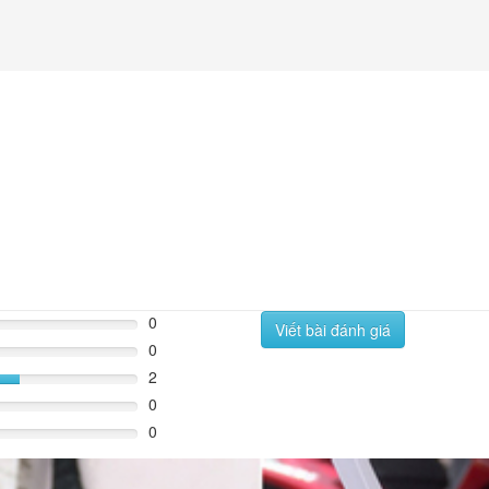
0
Viết bài đánh giá
0
2
%
0
0