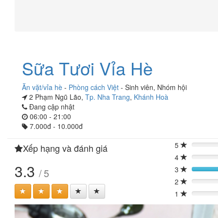
Sữa Tươi Vỉa Hè
Ăn vặt/vỉa hè
-
Phòng cách Việt
-
Sinh viên
,
Nhóm hội
2 Phạm Ngũ Lão,
Tp. Nha Trang
,
Khánh Hoà
Đang cập nhật
06:00 - 21:00
7.000đ - 10.000đ
5
Xếp hạng và đánh giá
0%
4
0%
3.3
3
/ 5
40
2
0%
1
0%