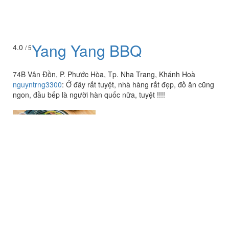
Yang Yang BBQ
4.0
/ 5
74B Vân Đồn, P. Phước Hòa, Tp. Nha Trang, Khánh Hoà
nguyntrng3300
:
Ở đây rất tuyệt, nhà hàng rất đẹp, đồ ăn cũng
ngon, đầu bếp là người hàn quốc nữa, tuyệt !!!!
Xí Muội Quán - Phá Lấu
3.5
/ 5