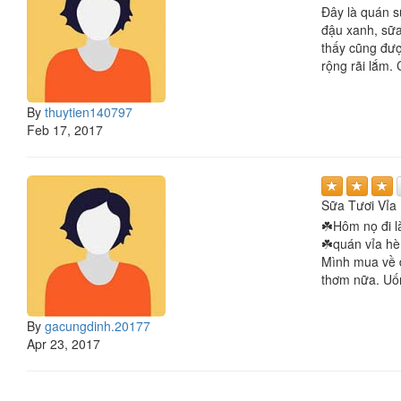
Đây là quán s
đậu xanh, sữa 
thấy cũng đượ
rộng rãi lắm. 
By
thuytien140797
Feb 17, 2017
Sữa Tươi Vỉa
☘️Hôm nọ đi l
☘️quán vỉa hè
Mình mua về đ
thơm nữa. Uốn
By
gacungdinh.20177
Apr 23, 2017