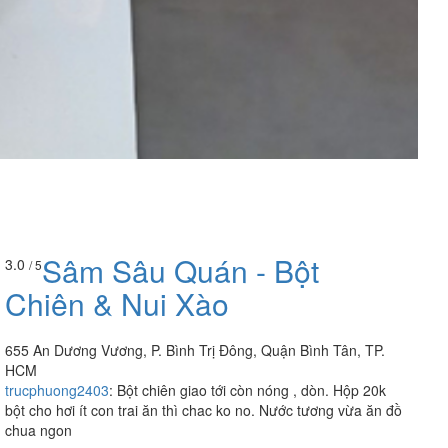
Sâm Sâu Quán - Bột
3.0
/ 5
Chiên & Nui Xào
655 An Dương Vương, P. Bình Trị Đông, Quận Bình Tân, TP.
HCM
trucphuong2403
:
Bột chiên giao tới còn nóng , dòn. Hộp 20k
bột cho hơi ít con trai ăn thì chac ko no. Nước tương vừa ăn đồ
chua ngon