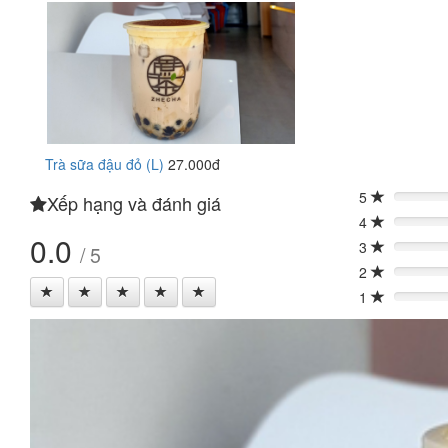
Trà sữa đậu đỏ (L)
27.000đ
5
Xếp hạng và đánh giá
0%
4
0%
0.0
3
/ 5
0%
2
0%
1
0%