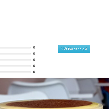
0
Viết bài đánh giá
0
0
0
0