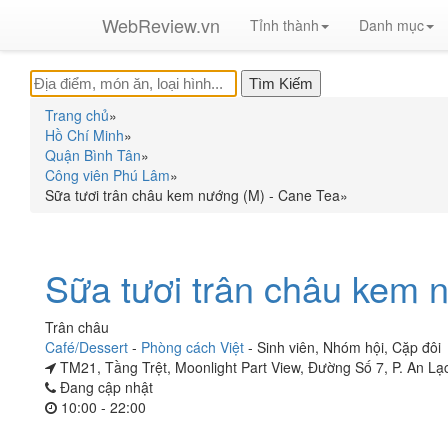
WebReview.vn
Tỉnh thành
Danh mục
Trang chủ
»
Hồ Chí Minh
»
Quận Bình Tân
»
Công viên Phú Lâm
»
Sữa tươi trân châu kem nướng (M) - Cane Tea
»
Sữa tươi trân châu kem 
Trân châu
Café/Dessert
-
Phòng cách Việt
-
Sinh viên
,
Nhóm hội
,
Cặp đôi
TM21, Tầng Trệt, Moonlight Part View, Đường Số 7, P. An Lạ
Đang cập nhật
10:00 - 22:00