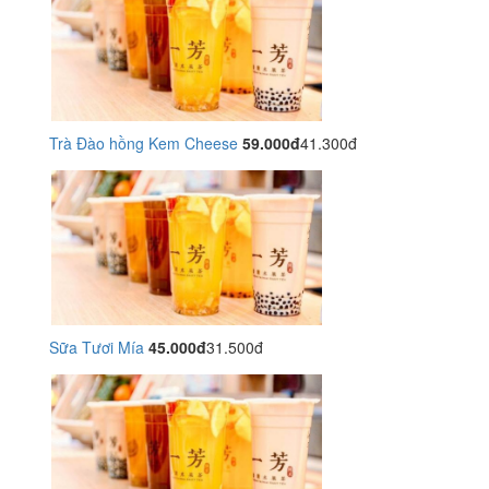
Trà Đào hồng Kem Cheese
59.000đ
41.300đ
Sữa Tươi Mía
45.000đ
31.500đ