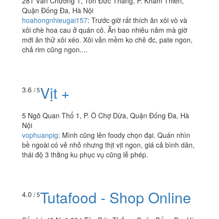
Xôi Cô Thanh - Văn
4.3
/ 5
Chương
281 Văn Chương 1, Tôn Đức Thắng, P. Khâm Thiên,
Quận Đống Đa, Hà Nội
hoahongnhieugai157
:
Trước giờ rất thích ăn xôi vò và
xôi chè hoa cau ở quán cô. Ăn bao nhiêu năm mà giờ
mới ăn thử xôi xéo. Xôi vẫn mềm ko chê đc, pate ngon,
chả rim cũng ngon....
Vịt +
3.6
/ 5
5 Ngõ Quan Thổ 1, P. Ô Chợ Dừa, Quận Đống Đa, Hà
Nội
vophuanpig
:
Mình cũng lên foody chọn đại. Quán nhìn
bề ngoài có vẻ nhỏ nhưng thịt vịt ngon, giá cả bình dân,
thái độ 3 thằng ku phục vụ cũng lễ phép.