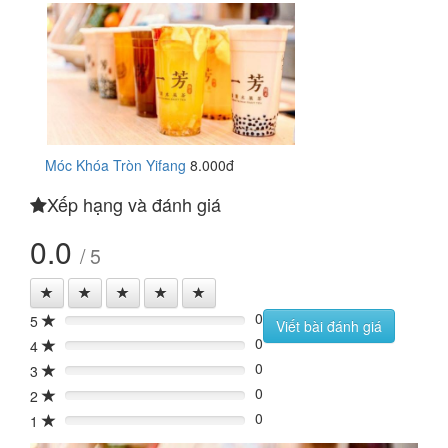
Móc Khóa Tròn Yifang
8.000đ
Xếp hạng và đánh giá
0.0
/ 5
0
5
0%
Viết bài đánh giá
0
4
0%
0
3
0%
0
2
0%
0
1
0%