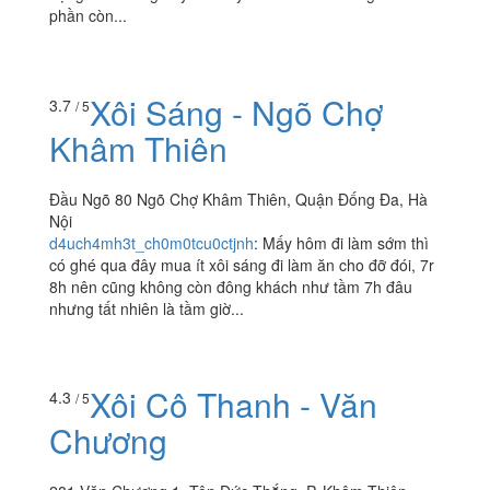
phần còn...
Xôi Sáng - Ngõ Chợ
3.7
/ 5
Khâm Thiên
Đầu Ngõ 80 Ngõ Chợ Khâm Thiên, Quận Đống Đa, Hà
Nội
d4uch4mh3t_ch0m0tcu0ctjnh
:
Mấy hôm đi làm sớm thì
có ghé qua đây mua ít xôi sáng đi làm ăn cho đỡ đói, 7r
8h nên cũng không còn đông khách như tầm 7h đâu
nhưng tất nhiên là tầm giờ...