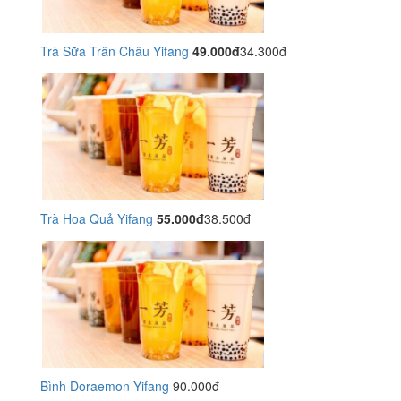
Trà Sữa Trân Châu Yifang
49.000đ
34.300đ
Trà Hoa Quả Yifang
55.000đ
38.500đ
Bình Doraemon Yifang
90.000đ