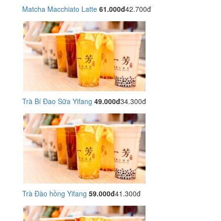
Matcha Macchiato Latte
61.000đ
42.700đ
Trà Bí Đao Sữa Yifang
49.000đ
34.300đ
Trà Đào hồng Yifang
59.000đ
41.300đ