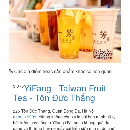
Các địa điểm hoặc sản phẩm khác có liên quan
YiFang - Taiwan Fruit
3.0
/ 5
Tea - Tôn Đức Thắng
225 Tôn Đức Thắng, Quận Đống Đa, Hà Nội
nam.tn.9999
:
Yifang không còn xa lạ với bọn mình nữa,
hồi trước hay uống ở Yifang GV, menu không quá đa
dạng và thường hay né mấy cái kiểu sữa mía gì đó chứ