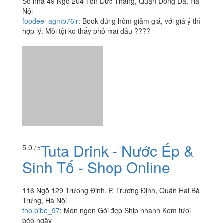
Tutafood - Shop Online
4.0
/ 5
Số nhà 49 Ngõ 204 Tôn Đức Thắng, Quận Đống Đa, Hà
Nội
foodee_agmb76ir
:
Book đúng hôm giảm giá, với giá ý thì
hợp lý. Mỗi tội ko thấy phô mai đâu ????
Tuta Drink - Nước Ép &
5.0
/ 5
Sinh Tố - Shop Online
116 Ngõ 129 Trương Định, P. Trương Định, Quận Hai Bà
Trưng, Hà Nội
tho.bibo_97
:
Món ngon Gói đẹp Ship nhanh Kem tươi
béo ngậy