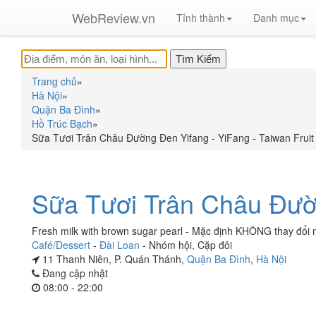
WebReview.vn
Tỉnh thành
Danh mục
Trang chủ
»
Hà Nội
»
Quận Ba Đình
»
Hồ Trúc Bạch
»
Sữa Tươi Trân Châu Đường Đen Yifang - YiFang - Taiwan Fruit
Sữa Tươi Trân Châu Đườ
Fresh milk with brown sugar pearl - Mặc định KHÔNG thay đổ
Café/Dessert
-
Đài Loan
-
Nhóm hội
,
Cặp đôi
11 Thanh Niên, P. Quán Thánh,
Quận Ba Đình
,
Hà Nội
Đang cập nhật
08:00 - 22:00