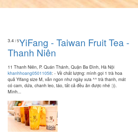
YiFang - Taiwan Fruit Tea -
3.4
/ 5
Thanh Niên
11 Thanh Niên, P. Quán Thánh, Quận Ba Đình, Hà Nội
khanhhoang05011058
:
- Về chất lượng: mình gọi 1 trà hoa
quả Yifang size M, vẫn ngon như ngày xưa ^^ trà thanh, mát
có cam, dứa, chanh leo, táo, tất cả đều ăn được nhé :)).
Mình...