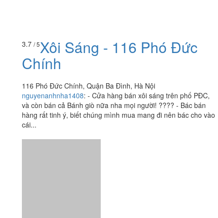
Xôi Sáng - 116 Phó Đức
3.7
/ 5
Chính
116 Phó Đức Chính, Quận Ba Đình, Hà Nội
nguyenanhnha1408
:
- Cửa hàng bán xôi sáng trên phố PĐC,
và còn bán cả Bánh giò nữa nha mọi người! ???? - Bác bán
hàng rất tinh ý, biết chúng mình mua mang đi nên bác cho vào
cái...
Ăn uống
-