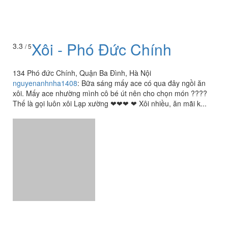
Xôi - Phó Đức Chính
3.3
/ 5
134 Phó đức Chính, Quận Ba Đình, Hà Nội
nguyenanhnha1408
:
Bữa sáng mấy ace có qua đây ngồi ăn
xôi. Mấy ace nhường mình cô bé út nên cho chọn món ????
Thế là gọi luôn xôi Lạp xường ❤❤❤ ❤ Xôi nhiều, ăn mãi k...
Xem thêm