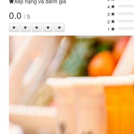
Xếp hạng và đánh giá
0%
4
0%
0.0
3
/ 5
0%
2
0%
1
0%