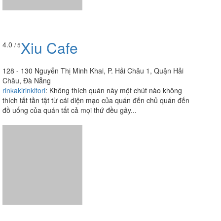
Xiu Cafe
4.0
/ 5
128 - 130 Nguyễn Thị Minh Khai, P. Hải Châu 1, Quận Hải
Châu, Đà Nẵng
rinkakirinkitori
:
Không thích quán này một chút nào không
thích tất tần tật từ cái diện mạo của quán đến chủ quán đến
đồ uống của quán tất cả mọi thứ đều gây...