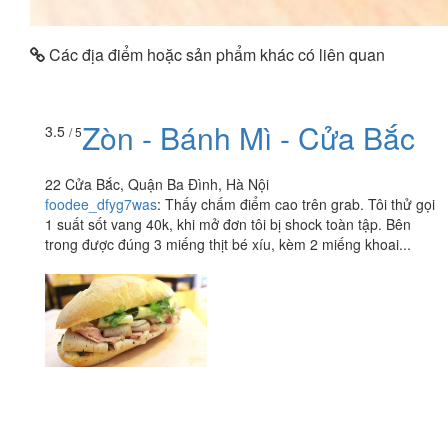
Các địa điểm hoặc sản phẩm khác có liên quan
Zòn - Bánh Mì - Cửa Bắc
3.5
/ 5
22 Cửa Bắc, Quận Ba Đình, Hà Nội
foodee_dfyg7was
:
Thấy chấm điểm cao trên grab. Tôi thử gọi
1 suất sốt vang 40k, khi mở đơn tôi bị shock toàn tập. Bên
trong được đúng 3 miếng thịt bé xíu, kèm 2 miếng khoai...